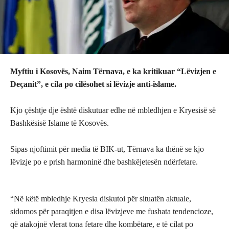
Myftiu i Kosovës, Naim Tërnava, e ka kritikuar “Lëvizjen e
Deçanit”, e cila po cilësohet si lëvizje anti-islame.
Kjo çështje dje është diskutuar edhe në mbledhjen e Kryesisë së
Bashkësisë Islame të Kosovës.
Sipas njoftimit për media të BIK-ut, Tërnava ka thënë se kjo
lëvizje po e prish harmoninë dhe bashkëjetesën ndërfetare.
“Në këtë mbledhje Kryesia diskutoi për situatën aktuale,
sidomos për paraqitjen e disa lëvizjeve me fushata tendencioze,
që atakojnë vlerat tona fetare dhe kombëtare, e të cilat po