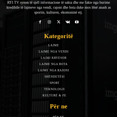
RTI.TV synon të sjell informacione të sakta dhe me fakte nga burime
kredibile të lajmeve nga vendi, rajoni dhe bota duke mos lënë anash as
sportin, kulturen, ekomoninë etj.
Kategoritë
LAJME
7588
LAJME NGA VENDI
5492
LAJMI KRYESOR
3153
LAJME NGA BOTA
1942
LAJME NGA RAJONI
1397
SHËNDETËSI
532
SPORT
452
TEKNOLOGJI
313
KULTURË & FE
283
Për ne