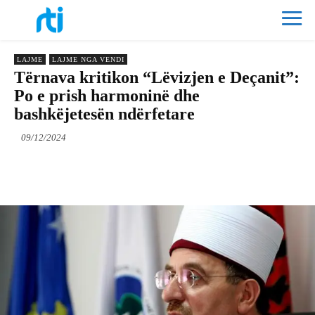
LAJME
LAJME NGA VENDI
Tërnava kritikon “Lëvizjen e Deçanit”:
Po e prish harmoninë dhe
bashkëjetesën ndërfetare
09/12/2024