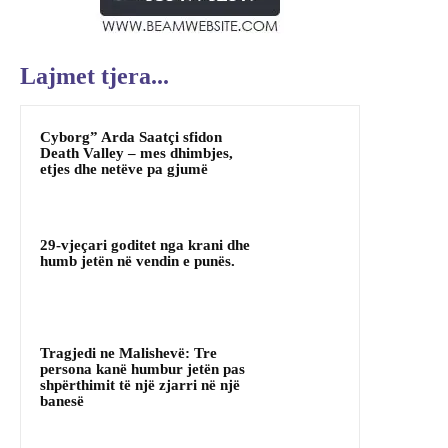
Lajmet tjera...
Cyborg” Arda Saatçi sfidon
Death Valley – mes dhimbjes,
etjes dhe netëve pa gjumë
29-vjeçari goditet nga krani dhe
humb jetën në vendin e punës.
Tragjedi ne Malishevë: Tre
persona kanë humbur jetën pas
shpërthimit të një zjarri në një
banesë