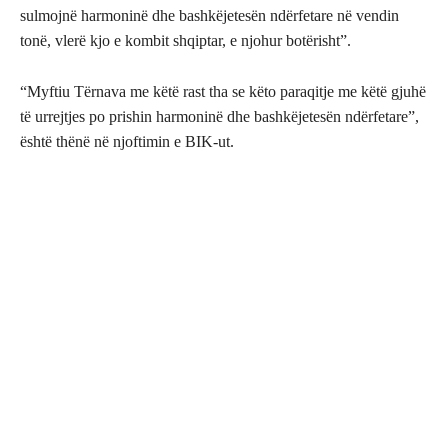
sulmojnë harmoninë dhe bashkëjetesën ndërfetare në vendin
tonë, vlerë kjo e kombit shqiptar, e njohur botërisht”.
“Myftiu Tërnava me këtë rast tha se këto paraqitje me këtë gjuhë
të urrejtjes po prishin harmoninë dhe bashkëjetesën ndërfetare”,
është thënë në njoftimin e BIK-ut.