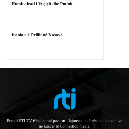
Humb aleati i Vuçiçit dhe Putinit
Ironia e 1 Prillit në Kosovë
Portali RTI.TV është portal pavarur i lajmeve, analizës dhe komenteve
në kuadër të Connection media.