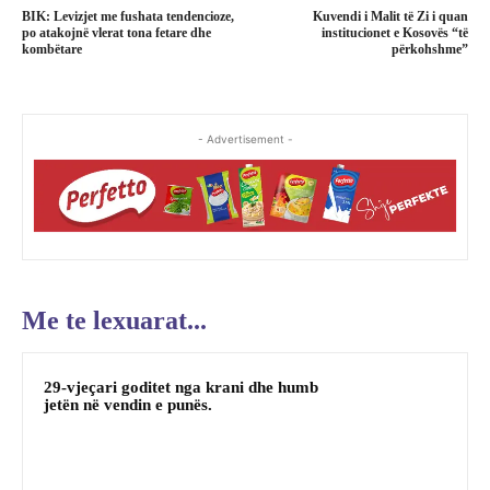
BIK: Levizjet me fushata tendencioze,
Kuvendi i Malit të Zi i quan
po atakojnë vlerat tona fetare dhe
institucionet e Kosovës “të
kombëtare
përkohshme”
- Advertisement -
Me te lexuarat...
29-vjeçari goditet nga krani dhe humb
jetën në vendin e punës.