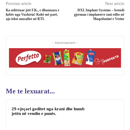
Previous article
Next article
Ka ndërruar jetë F.K., e dhunuara e
DXL Implant Systems – brendi
luftës nga Vushtria! Kohë më parë,
gjerman i implanteve tani edhe në
ajo ishte musafire në RTI.
Maqedoninë e Veriut
- Advertisement -
Me te lexuarat...
29-vjeçari goditet nga krani dhe humb
jetën në vendin e punës.