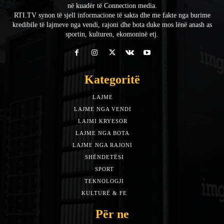
në kuadër të Connection media.
RTI.TV synon të sjell informacione të sakta dhe me fakte nga burime
kredibile të lajmeve nga vendi, rajoni dhe bota duke mos lënë anash as
sportin, kulturen, ekomoninë etj.
Kategoritë
LAJME
7588
LAJME NGA VENDI
5492
LAJMI KRYESOR
3153
LAJME NGA BOTA
1942
LAJME NGA RAJONI
1397
SHËNDETËSI
532
SPORT
452
TEKNOLOGJI
313
KULTURË & FE
283
Për ne