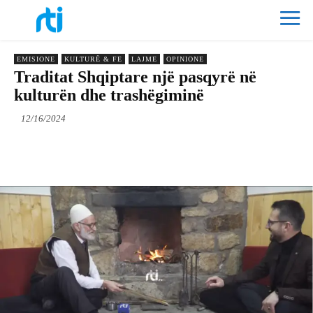
EMISIONE
KULTURË & FE
LAJME
OPINIONE
Traditat Shqiptare një pasqyrë në
kulturën dhe trashëgiminë
12/16/2024