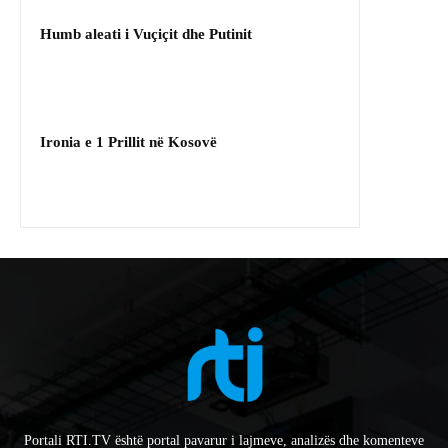
Humb aleati i Vuçiçit dhe Putinit
Ironia e 1 Prillit në Kosovë
Portali RTI.TV është portal pavarur i lajmeve, analizës dhe komenteve