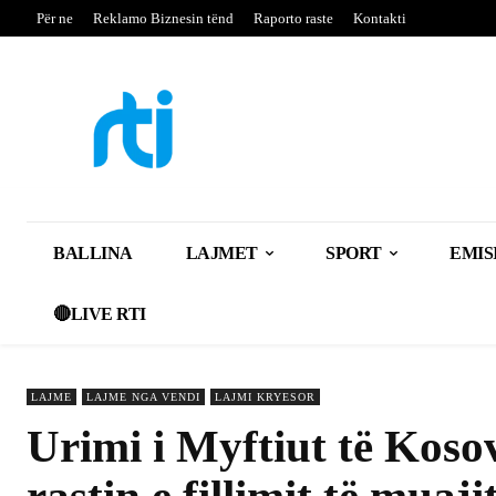
Për ne
Reklamo Biznesin tënd
Raporto raste
Kontakti
BALLINA
LAJMET
SPORT
EMIS
🔴LIVE RTI
LAJME
LAJME NGA VENDI
LAJMI KRYESOR
Urimi i Myftiut të Koso