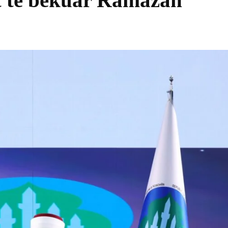
jit të bekuar Ramazan
Share