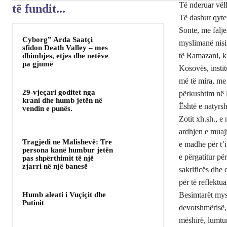
Të nderuar vël
të fundit...
Të dashur qyte
Sonte, me falje
Cyborg” Arda Saatçi
myslimanë nisi
sfidon Death Valley – mes
të Ramazani, k
dhimbjes, etjes dhe netëve
pa gjumë
Kosovës, insti
më të mira, me
29-vjeçari goditet nga
përkushtim në l
krani dhe humb jetën në
Është e natyrsh
vendin e punës.
Zotit xh.sh., e
ardhjen e muaji
Tragjedi ne Malishevë: Tre
e madhe për t’
persona kanë humbur jetën
e përgatitur pë
pas shpërthimit të një
zjarri në një banesë
sakrificës dhe 
për të reflektu
Humb aleati i Vuçiçit dhe
Besimtarët mysl
Putinit
devotshmërisë, 
mëshirë, lumturi