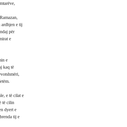
imtarëve,
r Ramazan,
ardhjen e tij
andaj për
mirat e
min e
j kaq të
devotshmëri,
Vetëm.
, e të cilat e
 të cilin
en dyert e
renda tij e