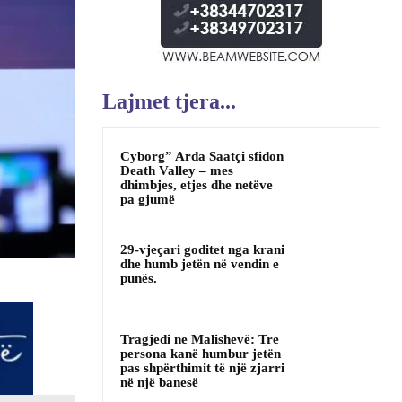
Lajmet tjera...
Cyborg” Arda Saatçi sfidon
Death Valley – mes
dhimbjes, etjes dhe netëve
pa gjumë
29-vjeçari goditet nga krani
dhe humb jetën në vendin e
punës.
Tragjedi ne Malishevë: Tre
persona kanë humbur jetën
pas shpërthimit të një zjarri
në një banesë