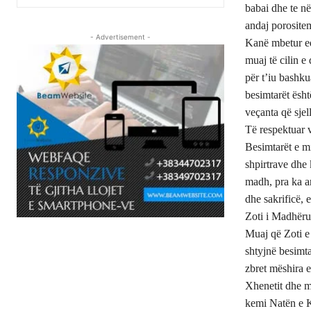
babai dhe te në
andaj porosite
- Advertisement -
Kanë mbetur ed
muaj të cilin e
për t’iu bashku
besimtarët ësht
veçanta që sjel
Të respektuar 
Besimtarët e m
shpirtrave dhe 
madh, pra ka ar
dhe sakrificë, 
Zoti i Madhëru
Muaj që Zoti e 
shtyjnë besimta
zbret mëshira e
Xhenetit dhe m
kemi Natën e Ka