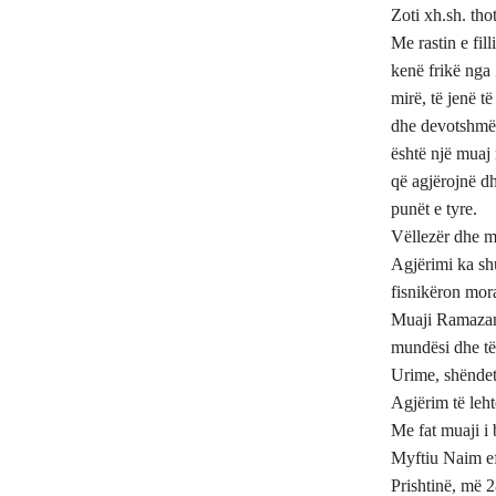
Zoti xh.sh. tho
Me rastin e fill
kenë frikë nga 
mirë, të jenë t
dhe devotshmëri
është një muaj 
që agjërojnë d
punët e tyre.
Vëllezër dhe m
Agjërimi ka sh
fisnikëron mora
Muaji Ramazan 
mundësi dhe të 
Urime, shëndet 
Agjërim të leht
Me fat muaji i
Myftiu Naim e
Prishtinë, më 