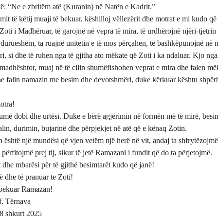
të: “Ne e zbritëm atë (Kuranin) në Natën e Kadrit.”
imit të këtij muaji të bekuar, këshilloj vëllezërit dhe motrat e mi kudo që
Zoti i Madhëruar, të garojnë në vepra të mira, të urdhërojnë njëri-tjetrin 
ë durueshëm, ta ruajnë unitetin e të mos përçahen, të bashkëpunojnë në mi
, si dhe të ruhen nga të gjitha ato mëkate që Zoti i ka ndaluar. Kjo n
madhështor, muaj në të cilin shumëfishohen veprat e mira dhe falen mëk
he falin namazin me besim dhe devotshmëri, duke kërkuar kështu shpër
otra!
umë dobi dhe urtësi. Duke e bërë agjërimin në formën më të mirë, besim
lin, durimin, bujarinë dhe përpjekjet në atë që e kënaq Zotin.
është një mundësi që vjen vetëm një herë në vit, andaj ta shfrytëzojmë
përfitojmë prej tij, sikur të jetë Ramazani i fundit që do ta përjetojmë.
dhe mbarësi për të gjithë besimtarët kudo që janë!
ë dhe të pranuar te Zoti!
 bekuar Ramazan!
f. Tërnava
28 shkurt 2025