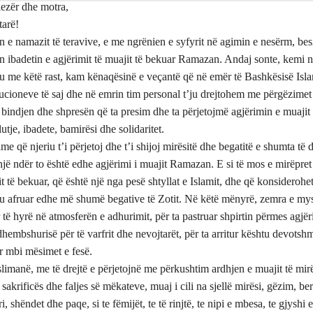
lezër dhe motra,
tarë!
n e namazit të teravive, e me ngrënien e syfyrit në agimin e nesërm, bes
n ibadetin e agjërimit të muajit të bekuar Ramazan. Andaj sonte, kemi 
u me këtë rast, kam kënaqësinë e veçantë që në emër të Bashkësisë Isla
tucioneve të saj dhe në emrin tim personal t’ju drejtohem me përgëzimet
 bindjen dhe shpresën që ta presim dhe ta përjetojmë agjërimin e muajit
utje, ibadete, bamirësi dhe solidaritet.
me që njeriu t’i përjetoj dhe t’i shijoj mirësitë dhe begatitë e shumta të 
 një ndër to është edhe agjërimi i muajit Ramazan. E si të mos e mirëpret
t të bekuar, që është një nga pesë shtyllat e Islamit, dhe që konsideroh
iu afruar edhe më shumë begative të Zotit. Në këtë mënyrë, zemra e mys
r të hyrë në atmosferën e adhurimit, për ta pastruar shpirtin përmes agjër
dhembshurisë për të varfrit dhe nevojtarët, për ta arritur kështu devotsh
ar mbi mësimet e fesë.
imanë, me të drejtë e përjetojnë me përkushtim ardhjen e muajit të mirë
sakrificës dhe faljes së mëkateve, muaj i cili na sjellë mirësi, gëzim, ber
, shëndet dhe paqe, si te fëmijët, te të rinjtë, te nipi e mbesa, te gjyshi e