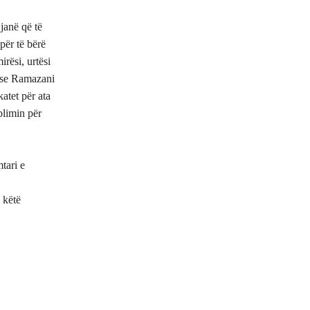
 janë që të
për të bërë
rësi, urtësi
gase Ramazani
atet për ata
blimin për
tari e
 këtë