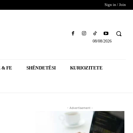
Sign in / Join
08/08/2026
 & FE
SHËNDETËSI
KURIOZITETE
- Advertisement -