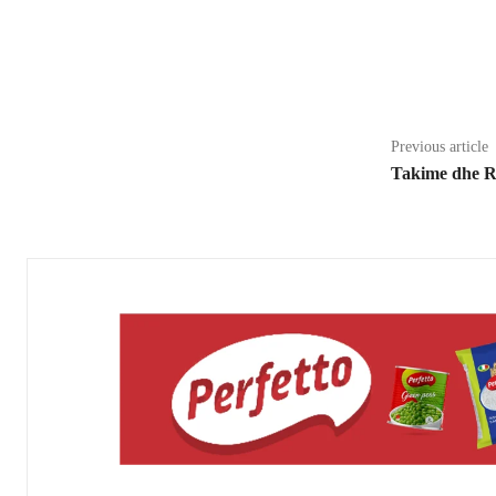
Share
Previous article
Takime dhe Rr