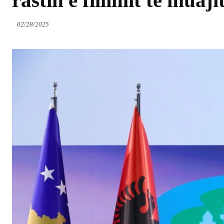
rastin e fillimit të mua
02/28/2025