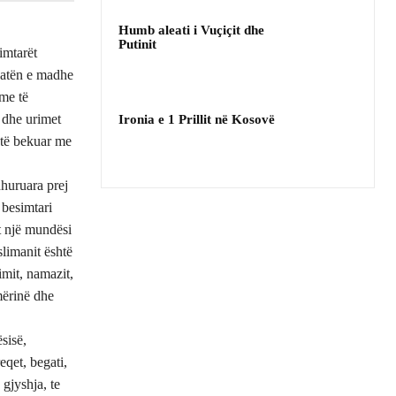
Humb aleati i Vuçiçit dhe
Putinit
imtarët
natën e madhe
me të
 dhe urimet
Ironia e 1 Prillit në Kosovë
 të bekuar me
dhuruara prej
 besimtari
et një mundësi
limanit është
imit, namazit,
mërinë dhe
sisë,
eqet, begati,
 gjyshja, te