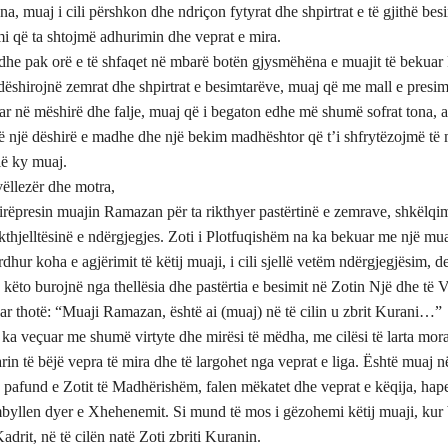
na, muaj i cili përshkon dhe ndriçon fytyrat dhe shpirtrat e të gjithë bes
mi që ta shtojmë adhurimin dhe veprat e mira.
he pak orë e të shfaqet në mbarë botën gjysmëhëna e muajit të bekua
 dëshirojnë zemrat dhe shpirtrat e besimtarëve, muaj që me mall e presim 
ar në mëshirë dhe falje, muaj që i begaton edhe më shumë sofrat tona, 
ë një dëshirë e madhe dhe një bekim madhështor që t’i shfrytëzojmë të 
lë ky muaj.
vëllezër dhe motra,
irëpresin muajin Ramazan për ta rikthyer pastërtinë e zemrave, shkëlqi
kthjelltësinë e ndërgjegjes. Zoti i Plotfuqishëm na ka bekuar me një mua
dhur koha e agjërimit të këtij muaji, i cili sjellë vetëm ndërgjegjësim, 
e këto burojnë nga thellësia dhe pastërtia e besimit në Zotin Një dhe të 
ar thotë: “Muaji Ramazan, është ai (muaj) në të cilin u zbrit Kurani…”
ka veçuar me shumë virtyte dhe mirësi të mëdha, me cilësi të larta morale
rin të bëjë vepra të mira dhe të largohet nga veprat e liga. Është muaj në
 pafund e Zotit të Madhërishëm, falen mëkatet dhe veprat e këqija, hap
byllen dyer e Xhehenemit. Si mund të mos i gëzohemi këtij muaji, kur b
drit, në të cilën natë Zoti zbriti Kuranin.