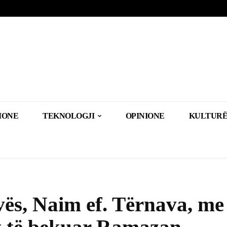
IONE
TEKNOLOGJI
OPINIONE
KULTURË
vës, Naim ef. Tërnava, me