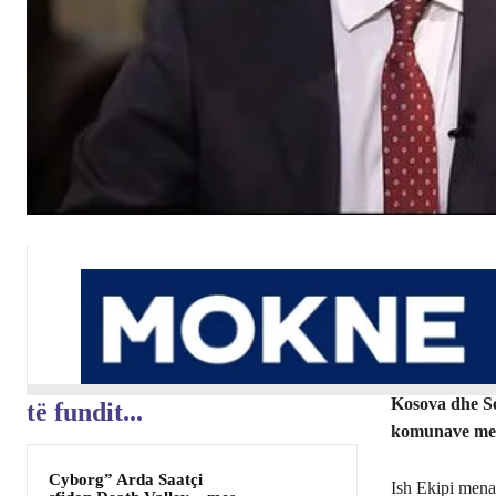
Kosova dhe Ser
të fundit...
komunave me 
Cyborg” Arda Saatçi
Ish Ekipi menax