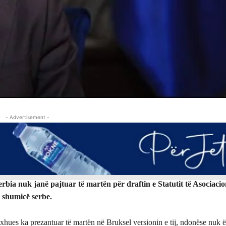
- Advertisement -
bia nuk janë pajtuar të martën për draftin e Statutit të Asociacion
shumicë serbe.
hues ka prezantuar të martën në Bruksel versionin e tij, ndonëse nuk ë