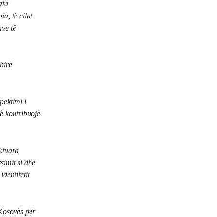
ata
a, të cilat
ave të
hirë
pektimi i
 të kontribuojë
aktuara
simit si dhe
identitetit
 Kosovës për