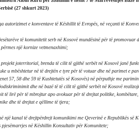
ministrit Albin Kurti për zbatimin e nenit 7 të Marrëveshjes Bazë 
erbisë (27 shkurt 2023)
a autorizimet e konventave të Këshillit të Evropës, në veçanti të Konve
pjesëtarëve të komunitetit serb në Kosovë mundësinë për të promovuar 
ta përmes një kornize vetmenaxhimi;
projekt joterritorial, brenda të cilit të gjithë serbët në Kosovë janë funk
uke u mbështetur në të drejtën e tyre për të votuar dhe në parimet e pa
 nenet 57, 58 dhe 59 të Kushtetutës së Kosovës) në përputhje me parimin
jodiskriminimit dhe në bazë të të cilit të gjithë serbët në Kosovë realizoj
mit të lirë për të mbrojtur apo avokuar për të drejtat politike, kombëtare,
ike dhe të drejtat e qëllime të tjera;
ë një kanal të drejtpërdrejt komunikimi me Qeverinë e Republikës së 
s pjesëmarrjes në Këshillin Konsultativ për Komunitete;