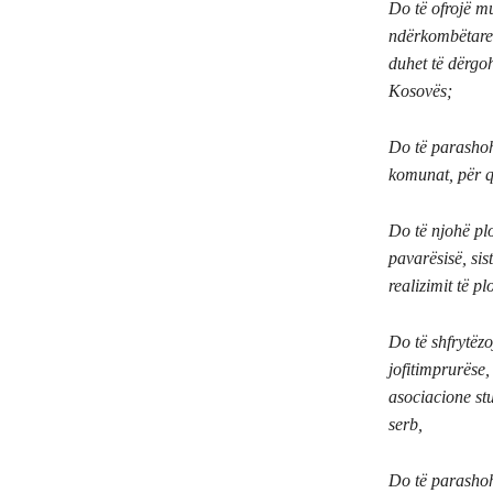
Do të ofrojë m
ndërkombëtare, 
duhet të dërgoh
Kosovës;
Do të parashoh
komunat, për që
Do të njohë plo
pavarësisë, sist
realizimit të pl
Do të shfrytëzo
jofitimprurëse,
asociacione stu
serb,
Do të parashoh