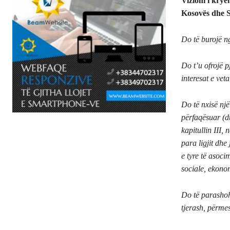
Vizioni i krye
Kosovës dhe S
Do të burojë ng
Do t’u ofrojë 
interesat e ve
Do të nxisë një 
përfaqësuar (d
kapitullin III,
para ligjit dhe 
e tyre të asoci
sociale, ekonom
Do të parashoh
tjerash, përme