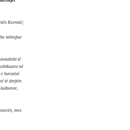
ndërmjet
ntës Kornizë;
dhe mbrojtur
sionalisht të
rashikuara në
 e barazisë
në të drejtën
 kulturore,
Kosovës, mes