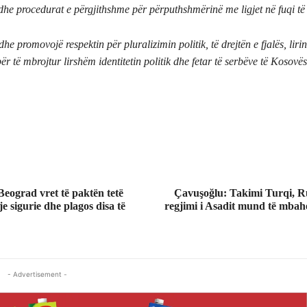
dhe procedurat e përgjithshme për përputhshmërinë me ligjet në fuqi të
dhe promovojë respektin për pluralizimin politik, të drejtën e fjalës, liri
për të mbrojtur lirshëm identitetin politik dhe fetar të serbëve të Kosovë
Beograd vret të paktën tetë
Çavuşoğlu: Takimi Turqi, Ru
je sigurie dhe plagos disa të
regjimi i Asadit mund të mbah
- Advertisement -