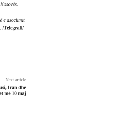
 Kosovës.
në e asociimit
s.
/Telegrafi/
Next article
si, Iran dhe
et më 10 maj