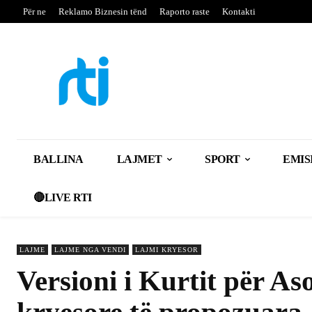
Për ne
Reklamo Biznesin tënd
Raporto raste
Kontakti
BALLINA
LAJMET
SPORT
EMIS
🔴LIVE RTI
LAJME
LAJME NGA VENDI
LAJMI KRYESOR
Versioni i Kurtit për As