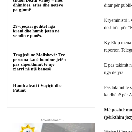
sfidon Death Valley – mes
dhimbjes, etjes dhe netëve
ditur për publ
pa gjumë
Kryeministri i
29-vjeçari goditet nga
dëshirën për “
krani dhe humb jetën në
vendin e punës.
Ky Ekip menaxh
raporton Telegr
Tragjedi ne Malishevë: Tre
persona kanë humbur jetën
pas shpërthimit të një
E pas takimit n
zjarri në një banesë
nga detyra.
Humb aleati i Vuçiçit dhe
Pas takimit të 
Putinit
ka dhënë për As
Më poshtë mun
(përkthim joz
- Advertisement -