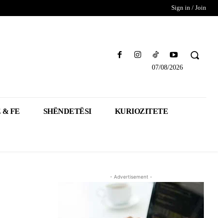
Sign in / Join
07/08/2026
 & FE
SHËNDETËSI
KURIOZITETE
- Advertisement -