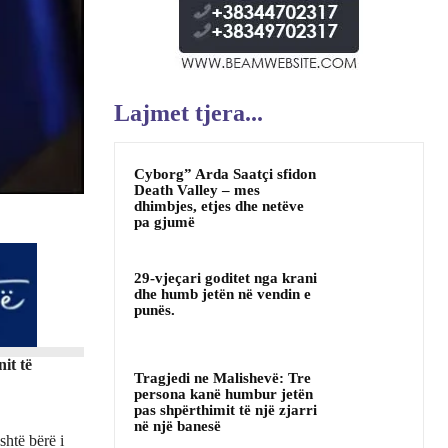
Lajmet tjera...
Cyborg” Arda Saatçi sfidon
Death Valley – mes
dhimbjes, etjes dhe netëve
pa gjumë
29-vjeçari goditet nga krani
dhe humb jetën në vendin e
punës.
it të
Tragjedi ne Malishevë: Tre
persona kanë humbur jetën
pas shpërthimit të një zjarri
në një banesë
shtë bërë i