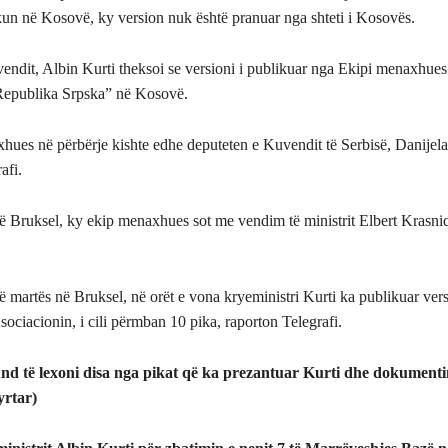
ikun në Kosovë, ky version nuk është pranuar nga shteti i Kosovës.
 vendit, Albin Kurti theksoi se versioni i publikuar nga Ekipi menaxhu
Republika Srpska” në Kosovë.
ues në përbërje kishte edhe deputeten e Kuvendit të Serbisë, Danijela
afi.
ë Bruksel, ky ekip menaxhues sot me vendim të ministrit Elbert Krasniqi
së martës në Bruksel, në orët e vona kryeministri Kurti ka publikuar versi
ociacionin, i cili përmban 10 pika, raporton Telegrafi.
d të lexoni disa nga pikat që ka prezantuar Kurti dhe dokumentin
yrtar)