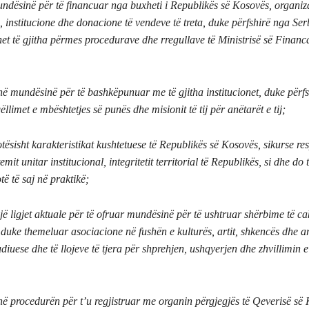
undësinë për të financuar nga buxheti i Republikës së Kosovës, organiz
institucione dhe donacione të vendeve të treta, duke përfshirë nga Serbi
et të gjitha përmes procedurave dhe rregullave të Ministrisë së Financ
ë mundësinë për të bashkëpunuar me të gjitha institucionet, duke përfs
llimet e mbështetjes së punës dhe misionit të tij për anëtarët e tij;
tësisht karakteristikat kushtetuese të Republikës së Kosovës, sikurse res
emit unitar institucional, integritetit territorial të Republikës, si dhe do
otë të saj në praktikë;
jë ligjet aktuale për të ofruar mundësinë për të ushtruar shërbime të c
 duke themeluar asociacione në fushën e kulturës, artit, shkencës dhe ar
diuese dhe të llojeve të tjera për shprehjen, ushqyerjen dhe zhvillimin e 
ë procedurën për t’u regjistruar me organin përgjegjës të Qeverisë së