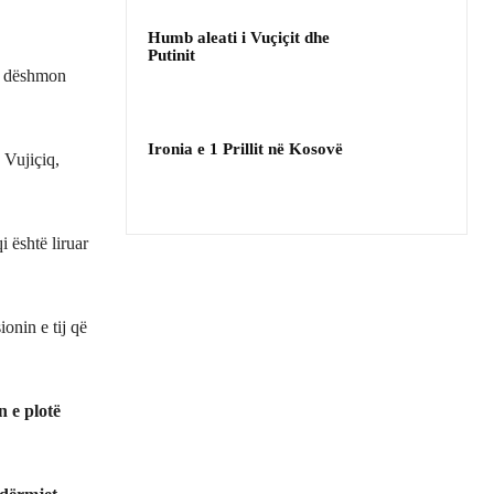
Humb aleati i Vuçiçit dhe
Putinit
es dëshmon
Ironia e 1 Prillit në Kosovë
 Vujiçiq,
 është liruar
onin e tij që
 e plotë