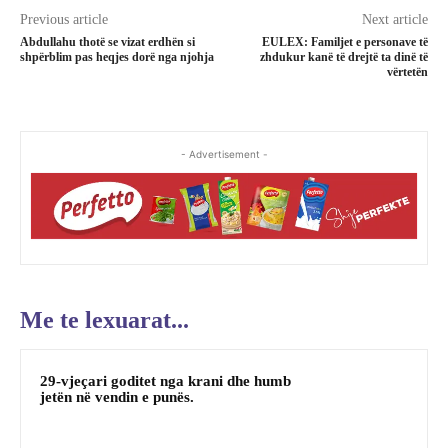
Previous article
Next article
Abdullahu thotë se vizat erdhën si
EULEX: Familjet e personave të
shpërblim pas heqjes dorë nga njohja
zhdukur kanë të drejtë ta dinë të
vërtetën
- Advertisement -
Me te lexuarat...
29-vjeçari goditet nga krani dhe humb
jetën në vendin e punës.