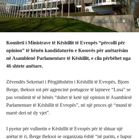
Komiteti i Ministrave të Këshillit të Evropës “përcolli për
opinion” të hënën kandidaturën e Kosovës për anëtarësim
në Asamblenë Parlamentare të Këshillit, e cila përbëhet nga
46 shtete anëtare.
Zëvendës Sekretari i Përgjithshëm i Këshillit të Evropës, Bjorn
Berge, theksoi sot për agjencinë portugeze të lajmeve “Lusa” se
pas vendimit të së hënës “duhet të ketë një opinion të Asamblesë
Parlamentare të Këshillit të Evropës”, në një proces që “mund të
marrë deri në dy vjet”.
I pyetur për vullnetin e Këshillit të Evropës për të shtuar një
anëtar të ri, Berge theksoi se organizata është “në parim, e hapur