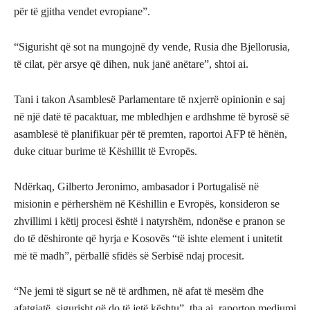
për të gjitha vendet evropiane”.
“Sigurisht që sot na mungojnë dy vende, Rusia dhe Bjellorusia,
të cilat, për arsye që dihen, nuk janë anëtare”, shtoi ai.
Tani i takon Asamblesë Parlamentare të nxjerrë opinionin e saj
në një datë të pacaktuar, me mbledhjen e ardhshme të byrosë së
asamblesë të planifikuar për të premten, raportoi AFP të hënën,
duke cituar burime të Këshillit të Evropës.
Ndërkaq, Gilberto Jeronimo, ambasador i Portugalisë në
misionin e përhershëm në Këshillin e Evropës, konsideron se
zhvillimi i këtij procesi është i natyrshëm, ndonëse e pranon se
do të dëshironte që hyrja e Kosovës “të ishte element i unitetit
më të madh”, përballë sfidës së Serbisë ndaj procesit.
“Ne jemi të sigurt se në të ardhmen, në afat të mesëm dhe
afatgjatë, sigurisht që do të jetë kështu”, tha ai, raporton mediumi