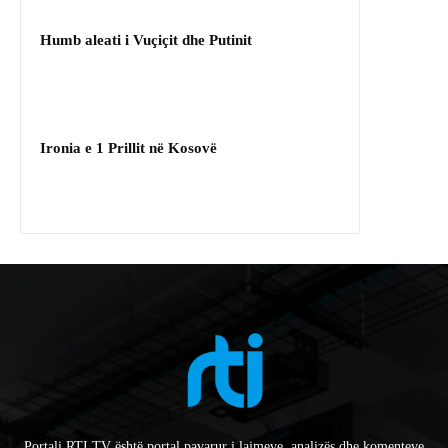
Humb aleati i Vuçiçit dhe Putinit
Ironia e 1 Prillit në Kosovë
Portali RTI.TV është portal pavarur i lajmeve, analizës dhe komenteve