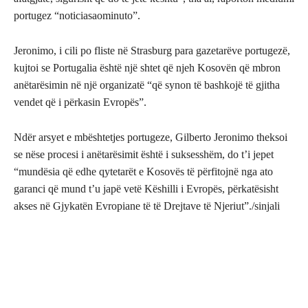
portugez “noticiasaominuto”.
Jeronimo, i cili po fliste në Strasburg para gazetarëve portugezë,
kujtoi se Portugalia është një shtet që njeh Kosovën që mbron
anëtarësimin në një organizatë “që synon të bashkojë të gjitha
vendet që i përkasin Evropës”.
Ndër arsyet e mbështetjes portugeze, Gilberto Jeronimo theksoi
se nëse procesi i anëtarësimit është i suksesshëm, do t’i jepet
“mundësia që edhe qytetarët e Kosovës të përfitojnë nga ato
garanci që mund t’u japë vetë Këshilli i Evropës, përkatësisht
akses në Gjykatën Evropiane të të Drejtave të Njeriut”./sinjali