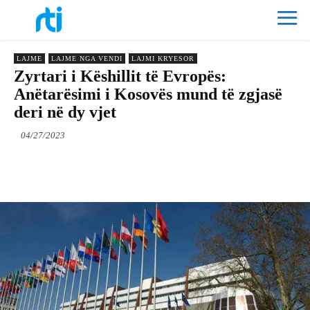
LAJME
LAJME NGA VENDI
LAJMI KRYESOR
Zyrtari i Këshillit të Evropës:
Anëtarësimi i Kosovës mund të zgjasë
deri në dy vjet
04/27/2023