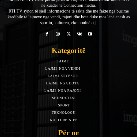
në kuadër të Connection media.
RTI.TV synon të sjell informacione të sakta dhe me fakte nga burime
kredibile të lajmeve nga vendi, rajoni dhe bota duke mos lënë anash as
sportin, kulturen, ekomoninë etj.
Kategoritë
LAJME
7588
LAJME NGA VENDI
5492
LAJMI KRYESOR
3153
LAJME NGA BOTA
1942
LAJME NGA RAJONI
1397
SHËNDETËSI
532
SPORT
452
TEKNOLOGJI
313
KULTURË & FE
283
Për ne