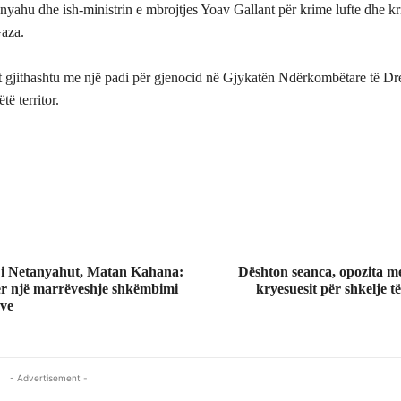
yahu dhe ish-ministrin e mbrojtjes Yoav Gallant për krime lufte dhe k
Gaza.
et gjithashtu me një padi për gjenocid në Gjykatën Ndërkombëtare të Dre
ëtë territor.
 i Netanyahut, Matan Kahana:
Dështon seanca, opozita m
ër një marrëveshje shkëmbimi
kryesuesit për shkelje t
rve
- Advertisement -