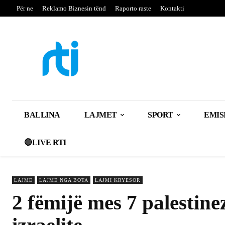
Për ne
Reklamo Biznesin tënd
Raporto raste
Kontakti
BALLINA
LAJMET
SPORT
EMIS
🔴LIVE RTI
LAJME
LAJME NGA BOTA
LAJMI KRYESOR
2 fëmijë mes 7 palestine