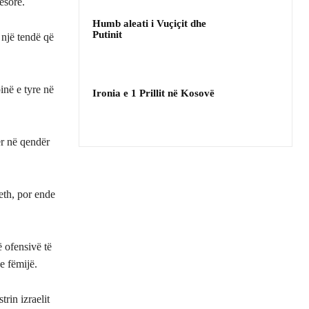
ësore.
Humb aleati i Vuçiçit dhe
Putinit
 një tendë që
inë e tyre në
Ironia e 1 Prillit në Kosovë
er në qendër
eth, por ende
 ofensivë të
e fëmijë.
rin izraelit