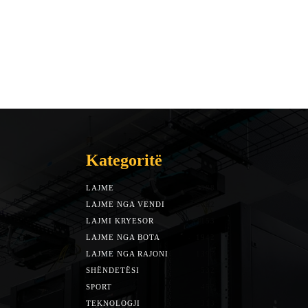
Kategoritë
LAJME
7588
LAJME NGA VENDI
5492
LAJMI KRYESOR
3153
LAJME NGA BOTA
1942
LAJME NGA RAJONI
1397
SHËNDETËSI
532
SPORT
452
TEKNOLOGJI
313