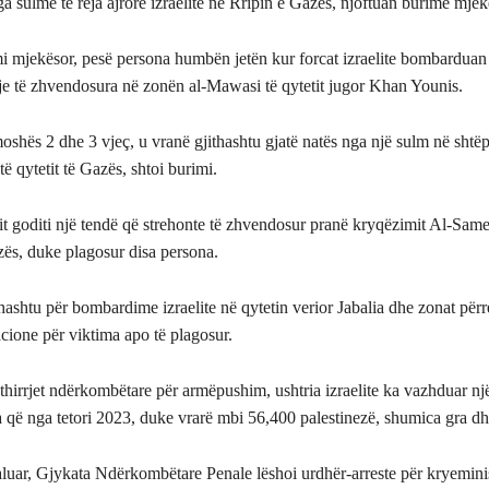
ga sulme të reja ajrore izraelite në Rripin e Gazës, njoftuan burime mjek
mi mjekësor, pesë persona humbën jetën kur forcat izraelite bombarduan
lje të zhvendosura në zonën al-Mawasi të qytetit jugor Khan Younis.
oshës 2 dhe 3 vjeç, u vranë gjithashtu gjatë natës nga një sulm në shtëp
të qytetit të Gazës, shtoi burimi.
it goditi një tendë që strehonte të zhvendosur pranë kryqëzimit Al-Sam
azës, duke plagosur disa persona.
hashtu për bombardime izraelite në qytetin verior Jabalia dhe zonat përr
cione për viktima apo të plagosur.
hirrjet ndërkombëtare për armëpushim, ushtria izraelite ka vazhduar një
 që nga tetori 2023, duke vrarë mbi 56,400 palestinezë, shumica gra dh
luar, Gjykata Ndërkombëtare Penale lëshoi urdhër-arreste për kryeminist