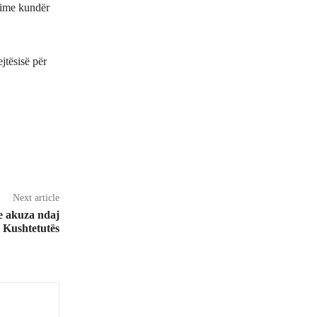
rime kundër
jtësisë për
Next article
e akuza ndaj
ë Kushtetutës