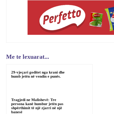
Me te lexuarat...
29-vjeçari goditet nga krani dhe
humb jetën në vendin e punës.
Tragjedi ne Malishevë: Tre
persona kanë humbur jetën pas
shpërthimit të një zjarri në një
banesë