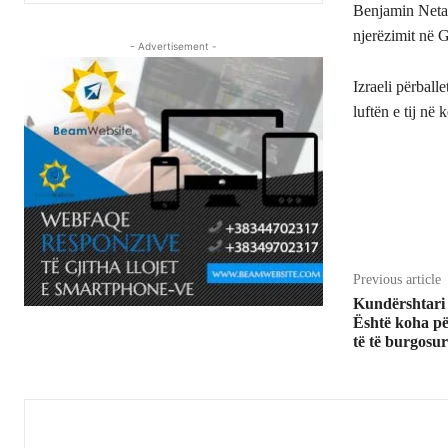
Benjamin Netan
njerëzimit në 
- Advertisement -
Izraeli përball
luftën e tij në k
Share
Previous article
Kundërshtari
Është koha p
të të burgosu