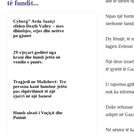
anë të dielën n
të fundit...
Sipas një buri
Cyborg” Arda Saatçi
strehonte fami
sfidon Death Valley – mes
dhimbjes, etjes dhe netëve
pa gjumë
Dy fëmijë, të m
lagjen Zeitoun 
29-vjeçari goditet nga
krani dhe humb jetën në
Një dron izrael
vendin e punës.
të qytetit të G
Tragjedi ne Malishevë: Tre
U raportua gjit
persona kanë humbur jetën
pas shpërthimit të një
nuk ka informa
zjarri në një banesë
Duke refuzuar t
Humb aleati i Vuçiçit dhe
ashpër në Gaza
Putinit
Në nëntor të ka