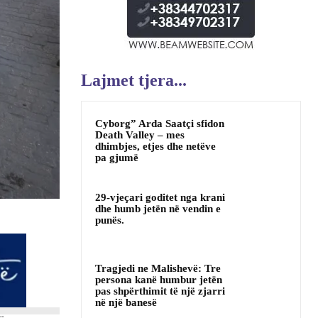
Lajmet tjera...
Cyborg” Arda Saatçi sfidon
Death Valley – mes
dhimbjes, etjes dhe netëve
pa gjumë
29-vjeçari goditet nga krani
dhe humb jetën në vendin e
punës.
Tragjedi ne Malishevë: Tre
persona kanë humbur jetën
pas shpërthimit të një zjarri
në një banesë