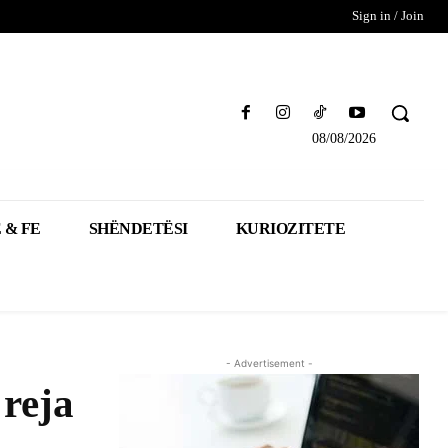
Sign in / Join
08/08/2026
 & FE
SHËNDETËSI
KURIOZITETE
- Advertisement -
 reja