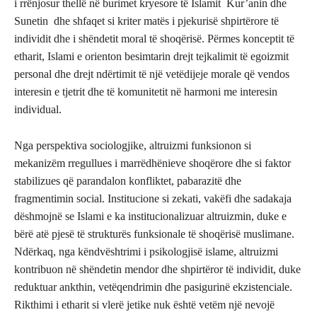
i rrënjosur thellë në burimet kryesore të Islamit Kur’anin dhe
Sunetin dhe shfaqet si kriter matës i pjekurisë shpirtërore të
individit dhe i shëndetit moral të shoqërisë. Përmes konceptit të
etharit, Islami e orienton besimtarin drejt tejkalimit të egoizmit
personal dhe drejt ndërtimit të një vetëdijeje morale që vendos
interesin e tjetrit dhe të komunitetit në harmoni me interesin
individual.
Nga perspektiva sociologjike, altruizmi funksionon si
mekanizëm rregullues i marrëdhënieve shoqërore dhe si faktor
stabilizues që parandalon konfliktet, pabarazitë dhe
fragmentimin social. Institucione si zekati, vakëfi dhe sadakaja
dëshmojnë se Islami e ka institucionalizuar altruizmin, duke e
bërë atë pjesë të strukturës funksionale të shoqërisë muslimane.
Ndërkaq, nga këndvështrimi i psikologjisë islame, altruizmi
kontribuon në shëndetin mendor dhe shpirtëror të individit, duke
reduktuar ankthin, vetëqendrimin dhe pasigurinë ekzistenciale.
Rikthimi i etharit si vlerë jetike nuk është vetëm një nevojë