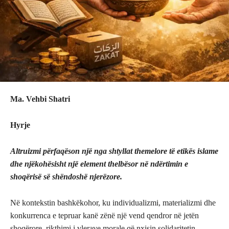
Ma. Vehbi Shatri
Hyrje
Altruizmi përfaqëson një nga shtyllat themelore të etikës islame
dhe njëkohësisht një element thelbësor në ndërtimin e
shoqërisë së shëndoshë njerëzore.
Në kontekstin bashkëkohor, ku individualizmi, materializmi dhe
konkurrenca e tepruar kanë zënë një vend qendror në jetën
shoqërore, rikthimi i vlerave morale që nxisin solidaritetin,