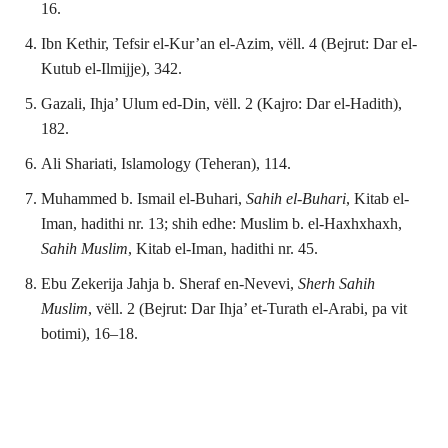
16.
Ibn Kethir, Tefsir el-Kur’an el-Azim, vëll. 4 (Bejrut: Dar el-
Kutub el-Ilmijje), 342.
Gazali, Ihja’ Ulum ed-Din, vëll. 2 (Kajro: Dar el-Hadith),
182.
Ali Shariati, Islamology (Teheran), 114.
Muhammed b. Ismail el-Buhari,
Sahih el-Buhari
, Kitab el-
Iman, hadithi nr. 13; shih edhe: Muslim b. el-Haxhxhaxh,
Sahih Muslim
, Kitab el-Iman, hadithi nr. 45.
Ebu Zekerija Jahja b. Sheraf en-Nevevi,
Sherh Sahih
Muslim
, vëll. 2 (Bejrut: Dar Ihja’ et-Turath el-Arabi, pa vit
botimi), 16–18.