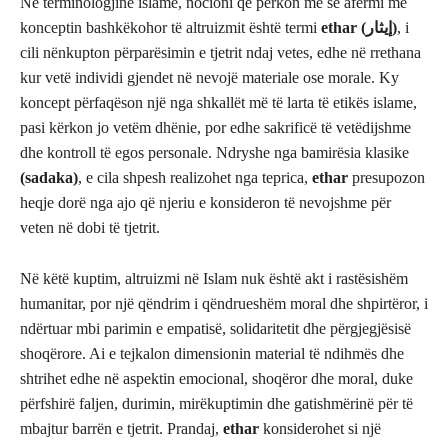
Në terminologjinë islame, nocioni që përkon më së afërmi me
konceptin bashkëkohor të altruizmit është termi
ethar (إيثار)
, i
cili nënkupton përparësimin e tjetrit ndaj vetes, edhe në rrethana
kur vetë individi gjendet në nevojë materiale ose morale. Ky
koncept përfaqëson një nga shkallët më të larta të etikës islame,
pasi kërkon jo vetëm dhënie, por edhe sakrificë të vetëdijshme
dhe kontroll të egos personale. Ndryshe nga bamirësia klasike
(sadaka)
, e cila shpesh realizohet nga teprica,
ethar
presupozon
heqje dorë nga ajo që njeriu e konsideron të nevojshme për
veten në dobi të tjetrit.
Në këtë kuptim, altruizmi në Islam nuk është akt i rastësishëm
humanitar, por një qëndrim i qëndrueshëm moral dhe shpirtëror, i
ndërtuar mbi parimin e empatisë, solidaritetit dhe përgjegjësisë
shoqërore. Ai e tejkalon dimensionin material të ndihmës dhe
shtrihet edhe në aspektin emocional, shoqëror dhe moral, duke
përfshirë faljen, durimin, mirëkuptimin dhe gatishmërinë për të
mbajtur barrën e tjetrit. Prandaj,
ethar
konsiderohet si një