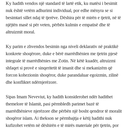
Ky hadith vendos një standard të lartë etik, ku matësi i besimit
nuk është vetëm adhurimi individual, por edhe mënyra se si
besimtari sillet ndaj të tjerëve. Dëshira për të mirën e tjetrit, në të
njëjtën masë si për veten, përbën kulmin e empatisë dhe të
altruizmit moral.
Ky parim e zhvendos besimin nga niveli deklarativ në praktikë
konkrete shoqërore, duke e bërë marrëdhënien me tjetrin pjesë
integrale të marrëdhënies me Zotin. Në këtë kuadër, altruizmi
shfaqet si provë e sinqeritetit të imanit dhe si mekanizëm që
forcon kohezionin shoqëror, duke parandaluar egoizmin, zilinë
dhe konfliktet ndërnjerëzore.
Sipas Imam Neveviut, ky hadith konsiderohet ndër hadithet
themelore të Islamit, pasi përmbledh parimet bazë të
marrëdhënieve njerëzore dhe përbën një bosht qendror të moralit
shoqëror islam. Ai thekson se përmbajtja e këtij hadithi nuk
kufizohet vetëm në dëshirën e të mirës materiale për tjetrin, por