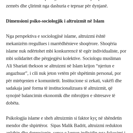
zemrës dhe çlirimit nga dashuria e tepruar për dynjanë.
Dimensioni psiko-sociologjik i altruizmit në Islam
Nga perspektiva e sociologjisë islame, altruizmi është
mekanizëm rregullues i marrëdhënieve shoqërore. Shoqëria
islame nuk ndërtohet mbi konkurrencë të egër individualiste, por
mbi solidaritet dhe përgjegjësi kolektive. Sociologu musliman
Ali Shariati thekson se altruizmi në Islam krijon “njeriun e
angazhuar”, i cili nuk jeton vetëm për shpëtimin personal, por
për mirëqenien e komunitetit. Institucione si zekati, vakëfi dhe
sadakaja janë forma të institucionalizuara të altruizmit, që
synojnë balancimin ekonomik dhe mbrojtjen e shtresave të
dobëta.
Psikologjia islame e sheh altruizmin si faktor kyç në shëndetin
mendor dhe shpirtëror. Sipas Malik Badrit, altruizmi redukton
ankthin dhe depresionin, sepse e largon individin nga fokusimi i