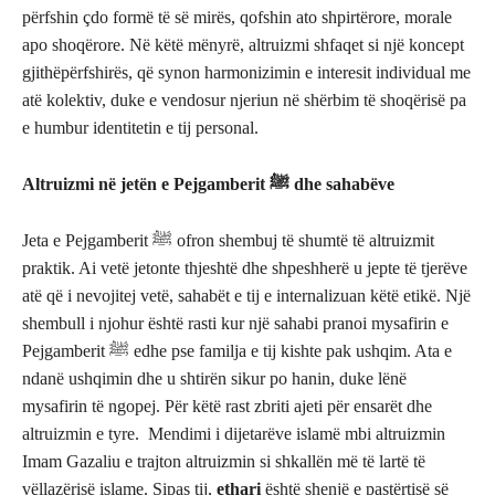
përfshin çdo formë të së mirës, qofshin ato shpirtërore, morale
apo shoqërore. Në këtë mënyrë, altruizmi shfaqet si një koncept
gjithëpërfshirës, që synon harmonizimin e interesit individual me
atë kolektiv, duke e vendosur njeriun në shërbim të shoqërisë pa
e humbur identitetin e tij personal.
Altruizmi në jetën e Pejgamberit ﷺ dhe sahabëve
Jeta e Pejgamberit ﷺ ofron shembuj të shumtë të altruizmit
praktik. Ai vetë jetonte thjeshtë dhe shpeshherë u jepte të tjerëve
atë që i nevojitej vetë, sahabët e tij e internalizuan këtë etikë. Një
shembull i njohur është rasti kur një sahabi pranoi mysafirin e
Pejgamberit ﷺ edhe pse familja e tij kishte pak ushqim. Ata e
ndanë ushqimin dhe u shtirën sikur po hanin, duke lënë
mysafirin të ngopej. Për këtë rast zbriti ajeti për ensarët dhe
altruizmin e tyre. Mendimi i dijetarëve islamë mbi altruizmin
Imam Gazaliu e trajton altruizmin si shkallën më të lartë të
vëllazërisë islame. Sipas tij,
ethari
është shenjë e pastërtisë së