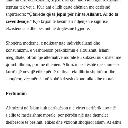
tepruar tek vetja. Kur’ani e lidh qartë dhënien me qetësinë
shpirtërore: “
Çfarëdo që të jepni për hir të Allahut, Ai do ta
zëvendësojë
.” Kjo krijon te besimtari ndjenjën e sigurisë
ekzistenciale dhe besimit në drejtësinë hyjnore.
Shoqëria moderne, e ndikuar nga individualizmi dhe
konsumizmi, e vështirëson praktikimin e altruizmit. Islami,
megjithatë, ofron një alternativë morale ku suksesi nuk matet me
grumbullimin, por me dhënien. Altruizmi sot është më shumë se
kurrë një nevojë etike për të rikthyer ekuilibrin shpirtëror dhe
shoqëror, veçanërisht në kohë krizash ekonomike dhe morale.
Përfundim
Altruizmi në Islam nuk përfaqëson një virtyt periferik apo një
sjellje të rastësishme morale, por përbën një nga themelet
thelbësore të besimit, etikës dhe vizionit shoqëror islam. Ai është