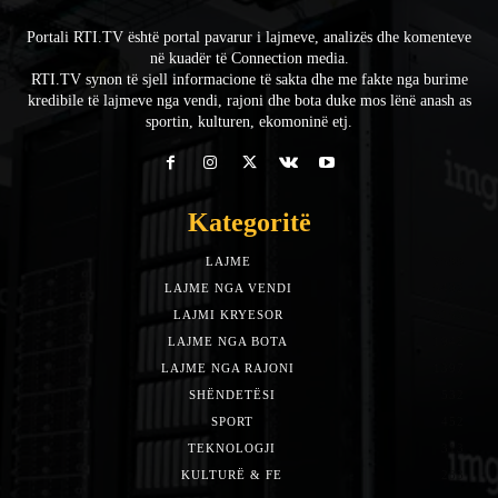
Portali RTI.TV është portal pavarur i lajmeve, analizës dhe komenteve
në kuadër të Connection media.
RTI.TV synon të sjell informacione të sakta dhe me fakte nga burime
kredibile të lajmeve nga vendi, rajoni dhe bota duke mos lënë anash as
sportin, kulturen, ekomoninë etj.
Kategoritë
LAJME
7588
LAJME NGA VENDI
5492
LAJMI KRYESOR
3153
LAJME NGA BOTA
1942
LAJME NGA RAJONI
1397
SHËNDETËSI
532
SPORT
452
TEKNOLOGJI
313
KULTURË & FE
283