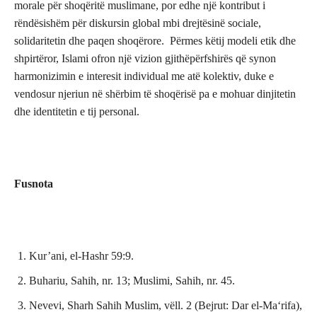
morale për shoqëritë muslimane, por edhe një kontribut i
rëndësishëm për diskursin global mbi drejtësinë sociale,
solidaritetin dhe paqen shoqërore. Përmes këtij modeli etik dhe
shpirtëror, Islami ofron një vizion gjithëpërfshirës që synon
harmonizimin e interesit individual me atë kolektiv, duke e
vendosur njeriun në shërbim të shoqërisë pa e mohuar dinjitetin
dhe identitetin e tij personal.
Fusnota
Kur’ani, el-Hashr 59:9.
Buhariu, Sahih, nr. 13; Muslimi, Sahih, nr. 45.
Nevevi, Sharh Sahih Muslim, vëll. 2 (Bejrut: Dar el-Ma‘rifa),