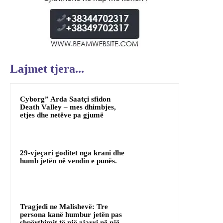
Lajmet tjera...
Cyborg” Arda Saatçi sfidon
Death Valley – mes dhimbjes,
etjes dhe netëve pa gjumë
29-vjeçari goditet nga krani dhe
humb jetën në vendin e punës.
Tragjedi ne Malishevë: Tre
persona kanë humbur jetën pas
shpërthimit të një zjarri në një