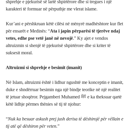
shprehje e pjekurisë së lartë shpirtërore dhe si tregues i një
karakteri të formuar në përputhje me vlerat islame.
Kur’ani e përshkruan këtë cilësi në mënyrë madhështore kur flet
për ensarët e Medinës: “
Ata i japin përparësi të tjerëve ndaj
vetes, edhe pse vetë janë në nevojë
.” Ky ajet e vendos
altruizmin si shenjë të pjekurisë shpirtërore dhe si kriter të
suksesit moral.
Altruizmi si shprehje e besimit (imanit)
Në Islam, altruizmi është i lidhur ngushtë me konceptin e imanit,
duke e shndërruar besimin nga një bindje teorike në një realitet
të jetuar shoqëror. Pejgamberi Muhamed ﷺ e ka theksuar qartë
këtë lidhje përmes thënies së tij të njohur:
“
Nuk ka besuar askush prej jush derisa të dëshirojë për vëllain e
tij atë që dëshiron për veten.
”