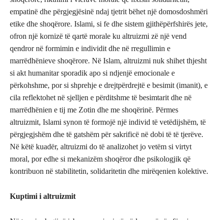
empatinë dhe përgjegjësinë ndaj tjetrit bëhet një domosdoshmëri
etike dhe shoqërore. Islami, si fe dhe sistem gjithëpërfshirës jete,
ofron një kornizë të qartë morale ku altruizmi zë një vend
qendror në formimin e individit dhe në rregullimin e
marrëdhënieve shoqërore. Në Islam, altruizmi nuk shihet thjesht
si akt humanitar sporadik apo si ndjenjë emocionale e
përkohshme, por si shprehje e drejtpërdrejtë e besimit (imanit), e
cila reflektohet në sjelljen e përditshme të besimtarit dhe në
marrëdhënien e tij me Zotin dhe me shoqërinë. Përmes
altruizmit, Islami synon të formojë një individ të vetëdijshëm, të
përgjegjshëm dhe të gatshëm për sakrificë në dobi të të tjerëve.
Në këtë kuadër, altruizmi do të analizohet jo vetëm si virtyt
moral, por edhe si mekanizëm shoqëror dhe psikologjik që
kontribuon në stabilitetin, solidaritetin dhe mirëqenien kolektive.
Kuptimi i altruizmit