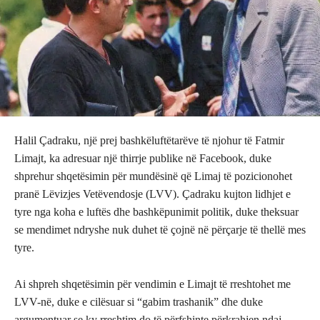
Halil Çadraku, një prej bashkëluftëtarëve të njohur të Fatmir
Limajt, ka adresuar një thirrje publike në Facebook, duke
shprehur shqetësimin për mundësinë që Limaj të pozicionohet
pranë Lëvizjes Vetëvendosje (LVV). Çadraku kujton lidhjet e
tyre nga koha e luftës dhe bashkëpunimit politik, duke theksuar
se mendimet ndryshe nuk duhet të çojnë në përçarje të thellë mes
tyre.
Ai shpreh shqetësimin për vendimin e Limajt të rreshtohet me
LVV-në, duke e cilësuar si “gabim trashanik” dhe duke
argumentuar se ky rreshtim do të përfshinte përkrahjen ndaj