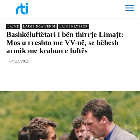
LAJME
LAJME NGA VENDI
LAJMI KRYESOR
Bashkëluftëtari i bën thirrje Limajt:
Mos u rreshto me VV-në, se bëhesh
armik me krahun e luftës
04/21/2025