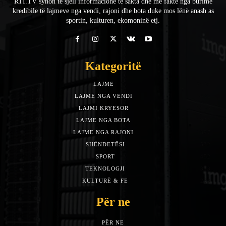
RTI.TV synon të sjell informacione të sakta dhe me fakte nga burime
kredibile të lajmeve nga vendi, rajoni dhe bota duke mos lënë anash as
sportin, kulturen, ekomoninë etj.
Kategoritë
LAJME
7588
LAJME NGA VENDI
5492
LAJMI KRYESOR
3153
LAJME NGA BOTA
1942
LAJME NGA RAJONI
1397
SHËNDETËSI
532
SPORT
452
TEKNOLOGJI
313
KULTURË & FE
283
Për ne
PËR NE