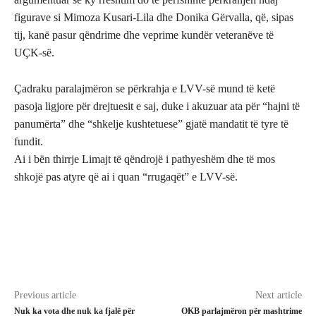
figurave si Mimoza Kusari-Lila dhe Donika Gërvalla, që, sipas
tij, kanë pasur qëndrime dhe veprime kundër veteranëve të
UÇK-së.
Çadraku paralajmëron se përkrahja e LVV-së mund të ketë
pasoja ligjore për drejtuesit e saj, duke i akuzuar ata për “hajni të
panumërta” dhe “shkelje kushtetuese” gjatë mandatit të tyre të
fundit.
Ai i bën thirrje Limajt të qëndrojë i pathyeshëm dhe të mos
shkojë pas atyre që ai i quan “rrugaqët” e LVV-së.
Previous article
Next article
Nuk ka vota dhe nuk ka fjalë për
OKB parlajmëron për mashtrime