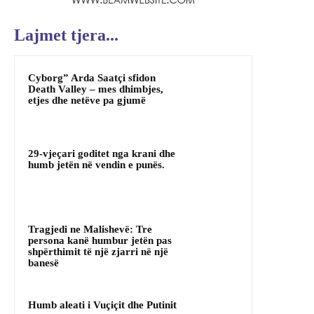
Lajmet tjera...
Cyborg” Arda Saatçi sfidon
Death Valley – mes dhimbjes,
etjes dhe netëve pa gjumë
29-vjeçari goditet nga krani dhe
humb jetën në vendin e punës.
Tragjedi ne Malishevë: Tre
persona kanë humbur jetën pas
shpërthimit të një zjarri në një
banesë
Humb aleati i Vuçiçit dhe Putinit