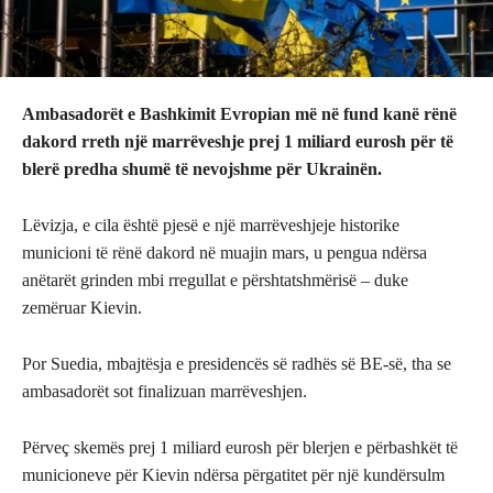
Ambasadorët e Bashkimit Evropian më në fund kanë rënë
dakord rreth një marrëveshje prej 1 miliard eurosh për të
blerë predha shumë të nevojshme për Ukrainën.
Lëvizja, e cila është pjesë e një marrëveshjeje historike
municioni të rënë dakord në muajin mars, u pengua ndërsa
anëtarët grinden mbi rregullat e përshtatshmërisë – duke
zemëruar Kievin.
Por Suedia, mbajtësja e presidencës së radhës së BE-së, tha se
ambasadorët sot finalizuan marrëveshjen.
Përveç skemës prej 1 miliard eurosh për blerjen e përbashkët të
municioneve për Kievin ndërsa përgatitet për një kundërsulm