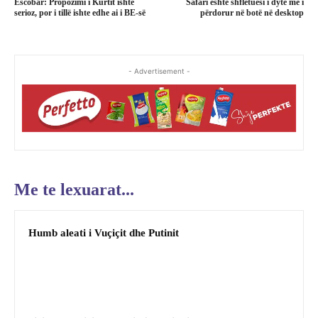
Escobar: Propozimi i Kurtit ishte
Safari është shfletuesi i dytë më i
serioz, por i tillë ishte edhe ai i BE-së
përdorur në botë në desktop
- Advertisement -
Me te lexuarat...
Humb aleati i Vuçiçit dhe Putinit