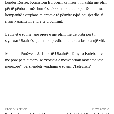
kundër Rusisë, Komisioni Evropian ka nisur gjithashtu një plan
për të përdorur më shumë se 500 milionë euro për të ndihmuar
kompanitë evropiane të armëve të përmirësojnë pajisjet dhe të
rrisin kapacitetin e tyre të prodhimit.
Lëvizjet e sotme janë pjesë e një plani me tre pista për t’i
siguruar Ukrainës një milion predha dhe raketa brenda një viti.
Ministri i Punëve të Jashtme të Ukrainës, Dmytro Kuleba, i cili
më parë paralajmëroi se “kostoja e mosveprimit matet me jetë
njerëzore”, përshëndeti vendimin e sotëm.
/Telegrafi/
Previous article
Next article