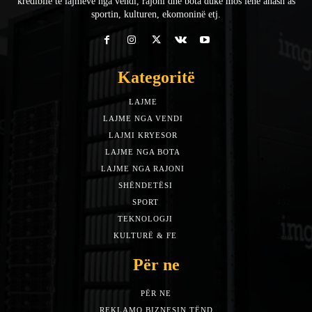
kredibile të lajmeve nga vendi, rajoni dhe bota duke mos lënë anash as
sportin, kulturen, ekomoninë etj.
Kategoritë
LAJME
7588
LAJME NGA VENDI
5492
LAJMI KRYESOR
3153
LAJME NGA BOTA
1942
LAJME NGA RAJONI
1397
SHËNDETËSI
532
SPORT
452
TEKNOLOGJI
313
KULTURË & FE
283
Për ne
PËR NE
REKLAMO BIZNESIN TËND