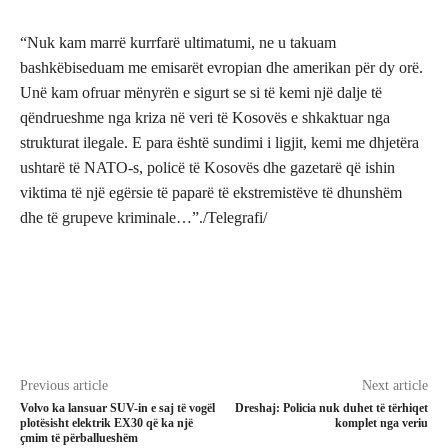
“Nuk kam marrë kurrfarë ultimatumi, ne u takuam
bashkëbiseduam me emisarët evropian dhe amerikan për dy orë.
Unë kam ofruar mënyrën e sigurt se si të kemi një dalje të
qëndrueshme nga kriza në veri të Kosovës e shkaktuar nga
strukturat ilegale. E para është sundimi i ligjit, kemi me dhjetëra
ushtarë të NATO-s, policë të Kosovës dhe gazetarë që ishin
viktima të një egërsie të paparë të ekstremistëve të dhunshëm
dhe të grupeve kriminale…”./Telegrafi/
Previous article
Next article
Volvo ka lansuar SUV-in e saj të vogël
Dreshaj: Policia nuk duhet të tërhiqet
plotësisht elektrik EX30 që ka një
komplet nga veriu
çmim të përballueshëm