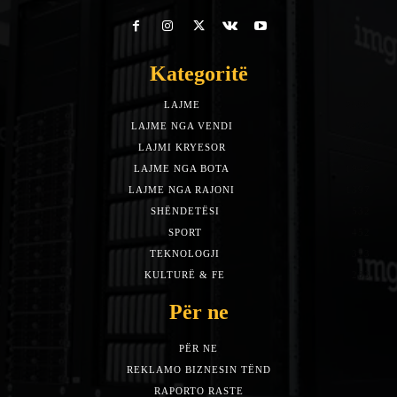
Kategoritë
LAJME
7588
LAJME NGA VENDI
5492
LAJMI KRYESOR
3153
LAJME NGA BOTA
1942
LAJME NGA RAJONI
1397
SHËNDETËSI
532
SPORT
452
TEKNOLOGJI
313
KULTURË & FE
283
Për ne
PËR NE
REKLAMO BIZNESIN TËND
RAPORTO RASTE