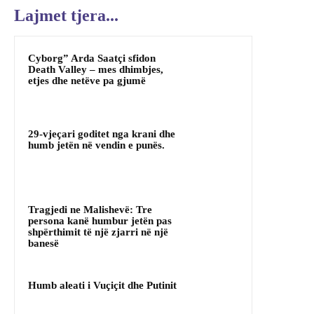
Lajmet tjera...
Cyborg” Arda Saatçi sfidon
Death Valley – mes dhimbjes,
etjes dhe netëve pa gjumë
29-vjeçari goditet nga krani dhe
humb jetën në vendin e punës.
Tragjedi ne Malishevë: Tre
persona kanë humbur jetën pas
shpërthimit të një zjarri në një
banesë
Humb aleati i Vuçiçit dhe Putinit