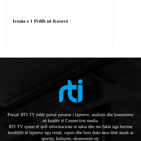
Ironia e 1 Prillit në Kosovë
Portali RTI.TV është portal pavarur i lajmeve, analizës dhe komenteve
në kuadër të Connection media.
RTI.TV synon të sjell informacione të sakta dhe me fakte nga burime
kredibile të lajmeve nga vendi, rajoni dhe bota duke mos lënë anash as
sportin, kulturen, ekomoninë etj.