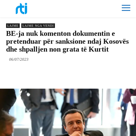
LAJME
LAJME NGA VENDI
BE-ja nuk komenton dokumentin e
pretenduar për sanksione ndaj Kosovës
dhe shpalljen non grata të Kurtit
06/07/2023