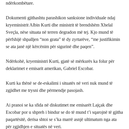
ndërkombëtare.
Dokumenti gjithashtu parashikon sanksione individuale ndaj
kryeministrit Albin Kurti dhe ministrit të brendshëm Xhelal
Sveçla, nëse situata në terren degradon më tej. Kjo mund të
përfshijë shpalljen “non grata” të dy zyrtarëve, “me justifikimin
se ata janë një kërcënim për sigurinë dhe paqen”.
Ndërkohë, kryeministri Kurti, gjatë së mërkurës ka folur për
deklarimet e emisarit amerikan, Gabriel Escobar.
Kurti ka thënë se de-eskalimi i situatës në veri nuk mund të
zgjidhet me trysni dhe përmendje pasojash.
Ai pranoi se ka sfida në diskutimet me emisarët Lajçak dhe
Escobar por u shpreh i bindur se do të mund t’i sqarojnë të gjitha
paqartësitë, derisa shtoi se s’ka marrë asnjë ultimatum nga ata
për zgjidhjen e situatës në veri.