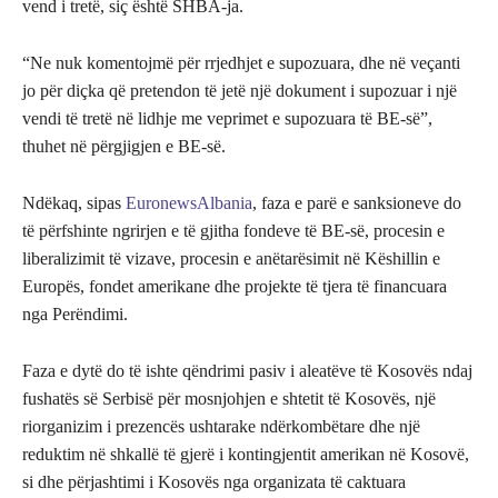
vend i tretë, siç është SHBA-ja.
“Ne nuk komentojmë për rrjedhjet e supozuara, dhe në veçanti
jo për diçka që pretendon të jetë një dokument i supozuar i një
vendi të tretë në lidhje me veprimet e supozuara të BE-së”,
thuhet në përgjigjen e BE-së.
Ndëkaq, sipas
EuronewsAlbania
, faza e parë e sanksioneve do
të përfshinte ngrirjen e të gjitha fondeve të BE-së, procesin e
liberalizimit të vizave, procesin e anëtarësimit në Këshillin e
Europës, fondet amerikane dhe projekte të tjera të financuara
nga Perëndimi.
Faza e dytë do të ishte qëndrimi pasiv i aleatëve të Kosovës ndaj
fushatës së Serbisë për mosnjohjen e shtetit të Kosovës, një
riorganizim i prezencës ushtarake ndërkombëtare dhe një
reduktim në shkallë të gjerë i kontingjentit amerikan në Kosovë,
si dhe përjashtimi i Kosovës nga organizata të caktuara