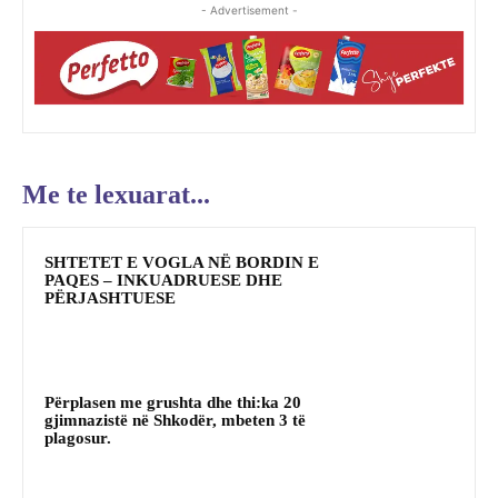
- Advertisement -
Me te lexuarat...
SHTETET E VOGLA NË BORDIN E
PAQES – INKUADRUESE DHE
PËRJASHTUESE
Përplasen me grushta dhe thi:ka 20
gjimnazistë në Shkodër, mbeten 3 të
plagosur.