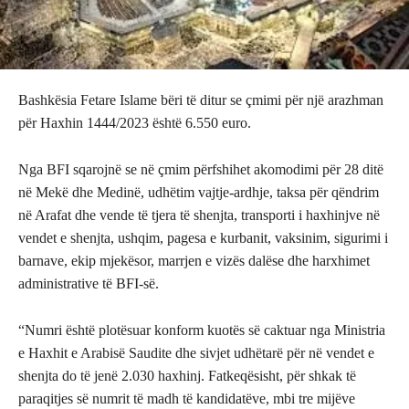
Bashkësia Fetare Islame bëri të ditur se çmimi për një arazhman
për Haxhin 1444/2023 është 6.550 euro.
Nga BFI sqarojnë se në çmim përfshihet akomodimi për 28 ditë
në Mekë dhe Medinë, udhëtim vajtje-ardhje, taksa për qëndrim
në Arafat dhe vende të tjera të shenjta, transporti i haxhinjve në
vendet e shenjta, ushqim, pagesa e kurbanit, vaksinim, sigurimi i
barnave, ekip mjekësor, marrjen e vizës dalëse dhe harxhimet
administrative të BFI-së.
“Numri është plotësuar konform kuotës së caktuar nga Ministria
e Haxhit e Arabisë Saudite dhe sivjet udhëtarë për në vendet e
shenjta do të jenë 2.030 haxhinj. Fatkeqësisht, për shkak të
paraqitjes së numrit të madh të kandidatëve, mbi tre mijëve