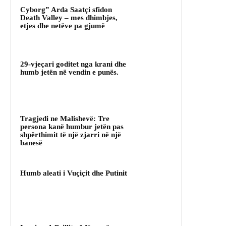
Cyborg” Arda Saatçi sfidon
Death Valley – mes dhimbjes,
etjes dhe netëve pa gjumë
29-vjeçari goditet nga krani dhe
humb jetën në vendin e punës.
Tragjedi ne Malishevë: Tre
persona kanë humbur jetën pas
shpërthimit të një zjarri në një
banesë
Humb aleati i Vuçiçit dhe Putinit