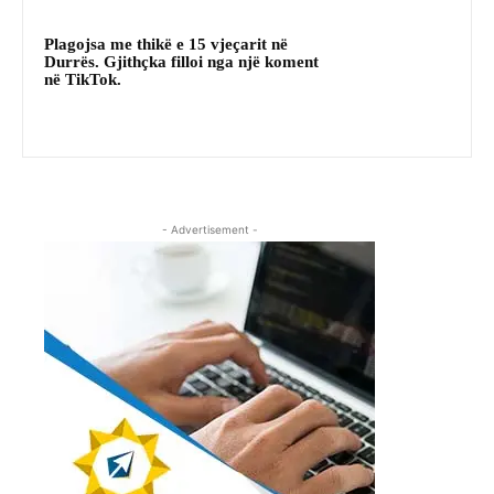
Plagojsa me thikë e 15 vjeçarit në
Durrës. Gjithçka filloi nga një koment
në TikTok.
- Advertisement -