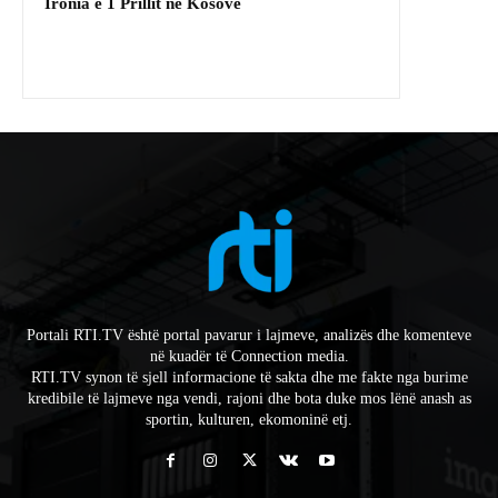
Ironia e 1 Prillit në Kosovë
Portali RTI.TV është portal pavarur i lajmeve, analizës dhe komenteve
në kuadër të Connection media.
RTI.TV synon të sjell informacione të sakta dhe me fakte nga burime
kredibile të lajmeve nga vendi, rajoni dhe bota duke mos lënë anash as
sportin, kulturen, ekomoninë etj.