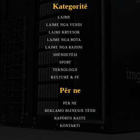
Kategoritë
LAJME
7588
LAJME NGA VENDI
5492
LAJMI KRYESOR
3153
LAJME NGA BOTA
1942
LAJME NGA RAJONI
1397
SHËNDETËSI
532
SPORT
452
TEKNOLOGJI
313
KULTURË & FE
283
Për ne
PËR NE
REKLAMO BIZNESIN TËND
RAPORTO RASTE
KONTAKTI