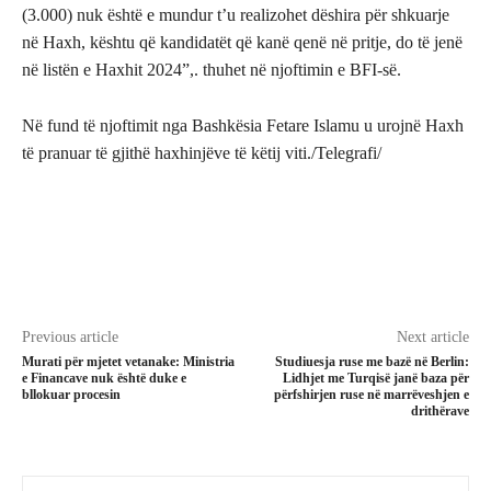
(3.000) nuk është e mundur t’u realizohet dëshira për shkuarje
në Haxh, kështu që kandidatët që kanë qenë në pritje, do të jenë
në listën e Haxhit 2024”,. thuhet në njoftimin e BFI-së.
Në fund të njoftimit nga Bashkësia Fetare Islamu u urojnë Haxh
të pranuar të gjithë haxhinjëve të këtij viti./Telegrafi/
Previous article
Next article
Murati për mjetet vetanake: Ministria
Studiuesja ruse me bazë në Berlin:
e Financave nuk është duke e
Lidhjet me Turqisë janë baza për
bllokuar procesin
përfshirjen ruse në marrëveshjen e
drithërave