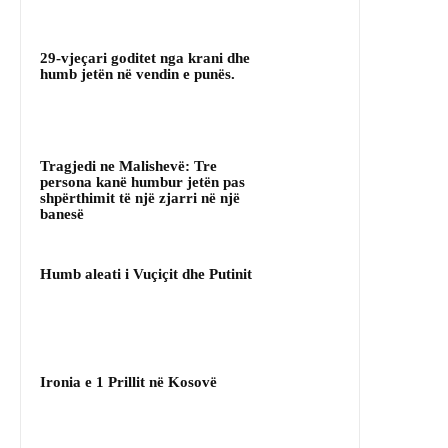
29-vjeçari goditet nga krani dhe
humb jetën në vendin e punës.
Tragjedi ne Malishevë: Tre
persona kanë humbur jetën pas
shpërthimit të një zjarri në një
banesë
Humb aleati i Vuçiçit dhe Putinit
Ironia e 1 Prillit në Kosovë