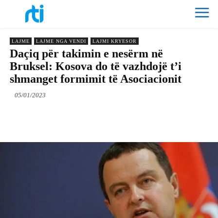
LAJME
LAJME NGA VENDI
LAJMI KRYESOR
Daçiq për takimin e nesërm në
Bruksel: Kosova do të vazhdojë t’i
shmanget formimit të Asociacionit
05/01/2023