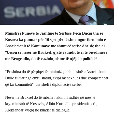
Ministri i Punëve të Jashtme të Serbisë Ivica Daçiq tha se
Kosova ka punuar për 10 vjet për të shmangur formimin e
Asociacionit të Komunave me shumicë serbe dhe siç tha ai
“beson se nesër në Bruksel, gjatë raundit të ri të bisedimeve
me Beogradin, do të vazhdojnë me të njëjtën politikë”.
“Prishtina do të përpiqet të minimizojë rëndësinë e Asociacionit.
Duke filluar nga emri, statuti, ekipi menaxhues dhe kompetencat
që ka komuniteti”, tha shefi i diplomacisë serbe.
Nesër në Bruksel do të mbahet takimi I radhës në mes të
kryeministrit të Kosovës, Albin Kurti dhe presidentit serb,
Aleksandar Vuçiq në kuadër të dialogut.