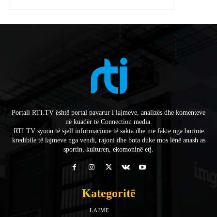
Portali RTI.TV është portal pavarur i lajmeve, analizës dhe komenteve
në kuadër të Connection media.
RTI.TV synon të sjell informacione të sakta dhe me fakte nga burime
kredibile të lajmeve nga vendi, rajoni dhe bota duke mos lënë anash as
sportin, kulturen, ekomoninë etj.
Kategoritë
LAJME
7588