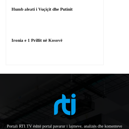
Humb aleati i Vuçiçit dhe Putinit
Ironia e 1 Prillit në Kosovë
Portali RTI.TV është portal pavarur i lajmeve, analizës dhe komenteve