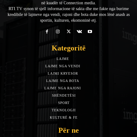
në kuadër të Connection media.
RTI.TV synon të sjell informacione të sakta dhe me fakte nga burime
kredibile të lajmeve nga vendi, rajoni dhe bota duke mos lënë anash as
sportin, kulturen, ekomoninë etj.
Kategoritë
LAJME
7588
LAJME NGA VENDI
5492
LAJMI KRYESOR
3153
LAJME NGA BOTA
1942
LAJME NGA RAJONI
1397
SHËNDETËSI
532
SPORT
452
TEKNOLOGJI
313
KULTURË & FE
283
Për ne