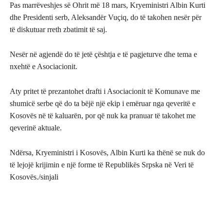
Pas marrëveshjes së Ohrit më 18 mars, Kryeministri Albin Kurti
dhe Presidenti serb, Aleksandër Vuçiq, do të takohen nesër për
të diskutuar rreth zbatimit të saj.
Nesër në agjendë do të jetë çështja e të pagjeturve dhe tema e
nxehtë e Asociacionit.
Aty pritet të prezantohet drafti i Asociacionit të Komunave me
shumicë serbe që do ta bëjë një ekip i emëruar nga qeveritë e
Kosovës në të kaluarën, por që nuk ka pranuar të takohet me
qeverinë aktuale.
Ndërsa, Kryeministri i Kosovës, Albin Kurti ka thënë se nuk do
të lejojë krijimin e një forme të Republikës Srpska në Veri të
Kosovës./sinjali