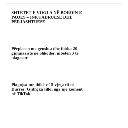
SHTETET E VOGLA NË BORDIN E
PAQES – INKUADRUESE DHE
PËRJASHTUESE
Përplasen me grushta dhe thi:ka 20
gjimnazistë në Shkodër, mbeten 3 të
plagosur.
Plagojsa me thikë e 15 vjeçarit në
Durrës. Gjithçka filloi nga një koment
në TikTok.