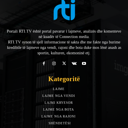
Portali RTI.TV është portal pavarur i lajmeve, analizës dhe komenteve
në kuadër të Connection media.
RTI.TV synon të sjell informacione të sakta dhe me fakte nga burime
kredibile të lajmeve nga vendi, rajoni dhe bota duke mos lënë anash as
sportin, kulturen, ekomoninë etj.
Kategoritë
LAJME
7588
LAJME NGA VENDI
5492
LAJMI KRYESOR
3153
LAJME NGA BOTA
1942
LAJME NGA RAJONI
1397
SHËNDETËSI
532