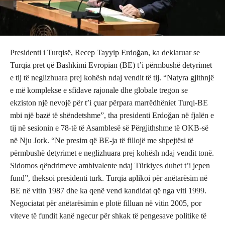
Presidenti i Turqisë, Recep Tayyip Erdoğan, ka deklaruar se
Turqia pret që Bashkimi Evropian (BE) t’i përmbushë detyrimet
e tij të neglizhuara prej kohësh ndaj vendit të tij. “Natyra gjithnjë
e më komplekse e sfidave rajonale dhe globale tregon se
ekziston një nevojë për t’i çuar përpara marrëdhëniet Turqi-BE
mbi një bazë të shëndetshme”, tha presidenti Erdoğan në fjalën e
tij në sesionin e 78-të të Asamblesë së Përgjithshme të OKB-së
në Nju Jork. “Ne presim që BE-ja të fillojë me shpejtësi të
përmbushë detyrimet e neglizhuara prej kohësh ndaj vendit tonë.
Sidomos qëndrimeve ambivalente ndaj Türkiyes duhet t’i jepen
fund”, theksoi presidenti turk. Turqia aplikoi për anëtarësim në
BE në vitin 1987 dhe ka qenë vend kandidat që nga viti 1999.
Negociatat për anëtarësimin e plotë filluan në vitin 2005, por
viteve të fundit kanë ngecur për shkak të pengesave politike të