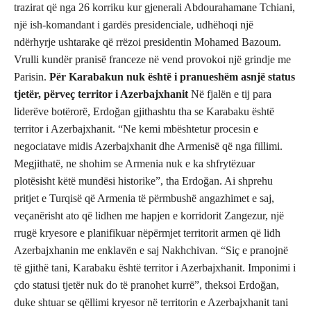
trazirat që nga 26 korriku kur gjenerali Abdourahamane Tchiani,
një ish-komandant i gardës presidenciale, udhëhoqi një
ndërhyrje ushtarake që rrëzoi presidentin Mohamed Bazoum.
Vrulli kundër pranisë franceze në vend provokoi një grindje me
Parisin.
Për Karabakun nuk është i pranueshëm asnjë status
tjetër, përveç territor i Azerbajxhanit
Në fjalën e tij para
liderëve botërorë, Erdoğan gjithashtu tha se Karabaku është
territor i Azerbajxhanit. “Ne kemi mbështetur procesin e
negociatave midis Azerbajxhanit dhe Armenisë që nga fillimi.
Megjithatë, ne shohim se Armenia nuk e ka shfrytëzuar
plotësisht këtë mundësi historike”, tha Erdoğan. Ai shprehu
pritjet e Turqisë që Armenia të përmbushë angazhimet e saj,
veçanërisht ato që lidhen me hapjen e korridorit Zangezur, një
rrugë kryesore e planifikuar nëpërmjet territorit armen që lidh
Azerbajxhanin me enklavën e saj Nakhchivan. “Siç e pranojnë
të gjithë tani, Karabaku është territor i Azerbajxhanit. Imponimi i
çdo statusi tjetër nuk do të pranohet kurrë”, theksoi Erdoğan,
duke shtuar se qëllimi kryesor në territorin e Azerbajxhanit tani