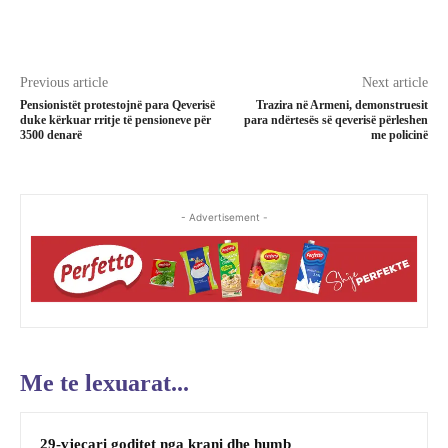
Previous article
Next article
Pensionistët protestojnë para Qeverisë
Trazira në Armeni, demonstruesit
duke kërkuar rritje të pensioneve për
para ndërtesës së qeverisë përleshen
3500 denarë
me policinë
- Advertisement -
Me te lexuarat...
29-vjeçari goditet nga krani dhe humb