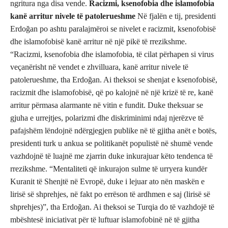
ngritura nga disa vende.
Racizmi, ksenofobia dhe islamofobia
kanë arritur nivele të patolerueshme
Në fjalën e tij, presidenti
Erdoğan po ashtu paralajmëroi se nivelet e racizmit, ksenofobisë
dhe islamofobisë kanë arritur në një pikë të rrezikshme.
“Racizmi, ksenofobia dhe islamofobia, të cilat përhapen si virus
veçanërisht në vendet e zhvilluara, kanë arritur nivele të
patolerueshme, tha Erdoğan. Ai theksoi se shenjat e ksenofobisë,
racizmit dhe islamofobisë, që po kalojnë në një krizë të re, kanë
arritur përmasa alarmante në vitin e fundit. Duke theksuar se
gjuha e urrejtjes, polarizmi dhe diskriminimi ndaj njerëzve të
pafajshëm lëndojnë ndërgjegjen publike në të gjitha anët e botës,
presidenti turk u ankua se politikanët populistë në shumë vende
vazhdojnë të luajnë me zjarrin duke inkurajuar këto tendenca të
rrezikshme. “Mentaliteti që inkurajon sulme të urryera kundër
Kuranit të Shenjtë në Evropë, duke i lejuar ato nën maskën e
lirisë së shprehjes, në fakt po errëson të ardhmen e saj (lirisë së
shprehjes)”, tha Erdoğan. Ai theksoi se Turqia do të vazhdojë të
mbështesë iniciativat për të luftuar islamofobinë në të gjitha