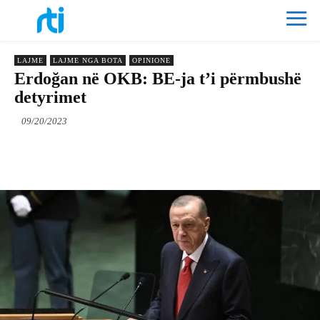
LAJME
LAJME NGA BOTA
OPINIONE
Erdoğan në OKB: BE-ja t’i përmbushë
detyrimet
09/20/2023