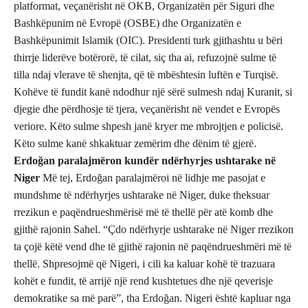
platformat, veçanërisht në OKB, Organizatën për Siguri dhe
Bashkëpunim në Evropë (OSBE) dhe Organizatën e
Bashkëpunimit Islamik (OIC). Presidenti turk gjithashtu u bëri
thirrje liderëve botërorë, të cilat, siç tha ai, refuzojnë sulme të
tilla ndaj vlerave të shenjta, që të mbështesin luftën e Turqisë.
Kohëve të fundit kanë ndodhur një sërë sulmesh ndaj Kuranit, si
djegie dhe përdhosje të tjera, veçanërisht në vendet e Evropës
veriore. Këto sulme shpesh janë kryer me mbrojtjen e policisë.
Këto sulme kanë shkaktuar zemërim dhe dënim të gjerë.
Erdoğan paralajmëron kundër ndërhyrjes ushtarake në
Niger
Më tej, Erdoğan paralajmëroi në lidhje me pasojat e
mundshme të ndërhyrjes ushtarake në Niger, duke theksuar
rrezikun e paqëndrueshmërisë më të thellë për atë komb dhe
gjithë rajonin Sahel. “Çdo ndërhyrje ushtarake në Niger rrezikon
ta çojë këtë vend dhe të gjithë rajonin në paqëndrueshmëri më të
thellë. Shpresojmë që Nigeri, i cili ka kaluar kohë të trazuara
kohët e fundit, të arrijë një rend kushtetues dhe një qeverisje
demokratike sa më parë”, tha Erdoğan. Nigeri është kapluar nga