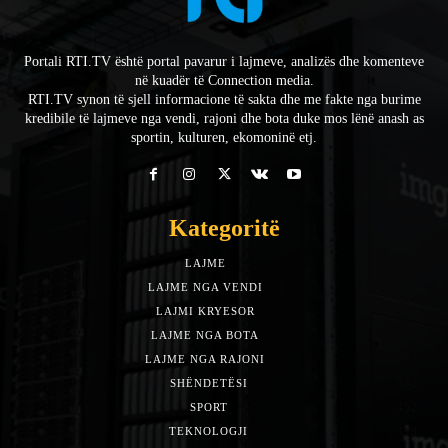
Portali RTI.TV është portal pavarur i lajmeve, analizës dhe komenteve
në kuadër të Connection media.
RTI.TV synon të sjell informacione të sakta dhe me fakte nga burime
kredibile të lajmeve nga vendi, rajoni dhe bota duke mos lënë anash as
sportin, kulturen, ekomoninë etj.
Kategoritë
LAJME
7588
LAJME NGA VENDI
5492
LAJMI KRYESOR
3153
LAJME NGA BOTA
1942
LAJME NGA RAJONI
1397
SHËNDETËSI
532
SPORT
452
TEKNOLOGJI
313