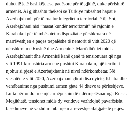
duhet të jetë bashkëjetesa paqësore për të gjithë, duke përfshirë
armenët. Ai gjithashtu theksoi se Türkiye mbështet hapat e
Azerbajxhanit për të ruajtur integritetin territorial të tij. Sot,
Azerbajxhani nisi “masat kundër terrorizmit” në rajonin e
Karabakut për të mbështetur dispozitat e përshkruara në
marrëveshjen e paqes trepalëshe të nëntorit të vitit 2020 që
nënshkroi me Rusinë dhe Armeninë. Marrëdhëniet midis
Azerbajxhanit dhe Armenisë kanë qenë të tensionuara që nga
viti 1991 kur ushtria armene pushtoi Karabakun, një territor i
njohur si pjesë e Azerbajxhanit në nivel ndërkombëtar. Në
vjeshtën e vitit 2020, Azerbajxhani çliroi disa qytete, fshatra dhe
vendbanime nga pushtimi armen gjatë 44 ditëve të përleshjeve.
Lufta përfundoi me një armëpushim të ndërmjetësuar nga Rusia.
Megjithatë, tensionet midis dy vendeve vazhdojnë pavarësisht
bisedimeve në vazhdim mbi një marrëveshje afatgjate të paqes.