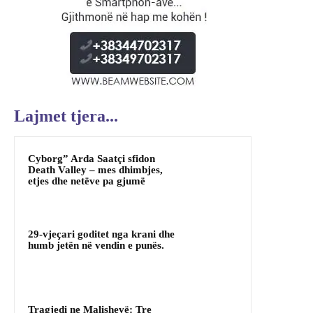
Lajmet tjera...
Cyborg” Arda Saatçi sfidon
Death Valley – mes dhimbjes,
etjes dhe netëve pa gjumë
29-vjeçari goditet nga krani dhe
humb jetën në vendin e punës.
Tragjedi ne Malishevë: Tre