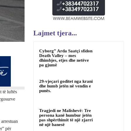
Lajmet tjera...
Cyborg” Arda Saatçi sfidon
Death Valley – mes
dhimbjes, etjes dhe netëve
pa gjumë
29-vjeçari goditet nga krani
dhe humb jetën në vendin e
punës.
 të luftës
urgosurve
Tragjedi ne Malishevë: Tre
persona kanë humbur jetën
pas shpërthimit të një zjarri
 arrestuan
në një banesë
r” për