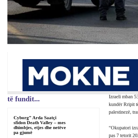
Izraeli mban 53 
të fundit...
kundër Rripit t
palestinezë, t
Cyborg” Arda Saatçi
sfidon Death Valley – mes
dhimbjes, etjes dhe netëve
“Okupatori izra
pa gjumë
pas 7 tetorit 