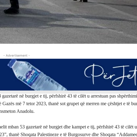
- Advertisement -
gazetarë në burgjet e tij, përfshirë 43 të cilët u arrestuan pas shpërthimit
ë Gazës më 7 tetor 2023, thanë sot grupet që merren me çështjet e të b
ransmeton Anadolu.
elit mban 53 gazetarë në burgjet dhe kampet e tij, përfshirë 43 të cilët u
2023”, thanë Shoqata Palestineze e të Burgosurve dhe Shoqata “Addamee