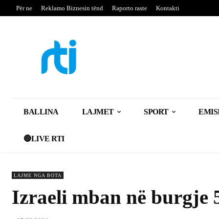
Për ne
Reklamo Biznesin tënd
Raporto raste
Kontakti
BALLINA
LAJMET
SPORT
EMIS
🔴LIVE RTI
LAJME NGA BOTA
Izraeli mban në burgje 