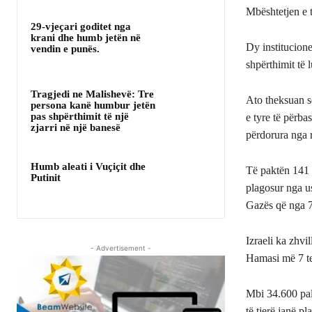
Mbështetjen e t
29-vjeçari goditet nga
krani dhe humb jetën në
Dy institucione
vendin e punës.
shpërthimit të l
Tragjedi ne Malishevë: Tre
Ato theksuan s
persona kanë humbur jetën
pas shpërthimit të një
e tyre të përbas
zjarri në një banesë
përdorura nga 
Humb aleati i Vuçiçit dhe
Të paktën 141 g
Putinit
plagosur nga ush
Gazës që nga 7
Izraeli ka zhvi
- Advertisement -
Hamasi më 7 teto
Mbi 34.600 pal
të tjerë janë 