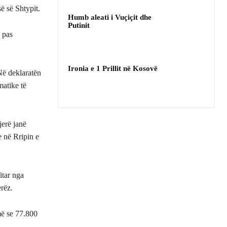
ë së Shtypit.
Humb aleati i Vuçiçit dhe
Putinit
ë pas
Ironia e 1 Prillit në Kosovë
Në deklaratën
matike të
jerë janë
te në Rripin e
itar nga
erëz.
më se 77.800
.