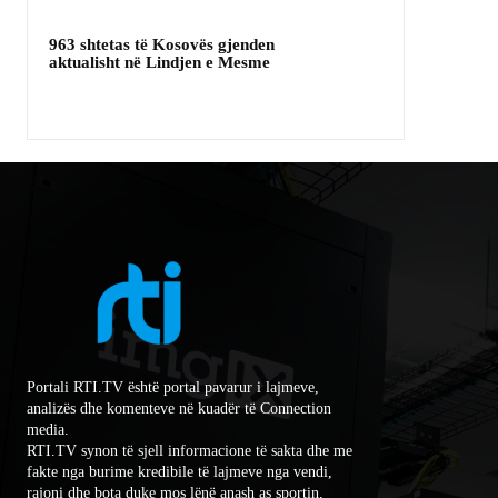
963 shtetas të Kosovës gjenden
aktualisht në Lindjen e Mesme
Portali RTI.TV është portal pavarur i lajmeve,
analizës dhe komenteve në kuadër të Connection
media.
RTI.TV synon të sjell informacione të sakta dhe me
fakte nga burime kredibile të lajmeve nga vendi,
rajoni dhe bota duke mos lënë anash as sportin,