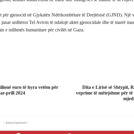
et për gjenocid në Gjykatën Ndërkombëtare të Drejtësisë (GJND). Një 
anar urdhëroi Tel Avivin të ndalojë aktet gjenocidale dhe të marrë mas
min e ndihmës humanitare për civilët në Gaza.
lionë euro të hyra vetëm për
Dita e Lirisë së Shtypit
ar-prill 2024
veprime të mëtejshme për të
mjedi
- Advertisement -