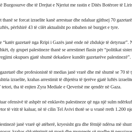
ë Burgosurve dhe të Drejtat e Njeriut me rastin e Ditës Botërore të Liris
t thanë se forcat izraelite kanë arrestuar dhe ndaluar gjithsej 70 gazetar
uftës, përfshirë 43 të cilët aktualisht po mbahen në burgjet e tyre.
e “katër gazetarë nga Rripi i Gazës janë ende në zhdukje të detyruar”. 
hkët, dy grupet palestineze thanë se arrestimet flasin për “politikat siste
regjimi okupues gjatë shumë dekadave kundër gazetarëve palestinezë”.
azetarë dhe profesionistë të medias janë vrarë dhe më shumë se 70 të t
tria izraelite, krahas arrestimit të dhjetëra të tjerëve gjatë luftës izraeli
 tetori, tha të enjten Zyra Mediale e Qeverisë me qendër në Gaza.
lluar ofensivë të ashpër në enklavën palestineze që nga një sulm ndërkuf
r të vitit të kaluar, në të cilin Tel Avivi thotë se u vranë rreth 1.200 nj
estinezë janë vrarë që atëherë, kryesisht gra dhe fëmijë ndërsa më shu
plagosur, krahas shkatërrimit në masë dhe mungesës së madhe të nevojave