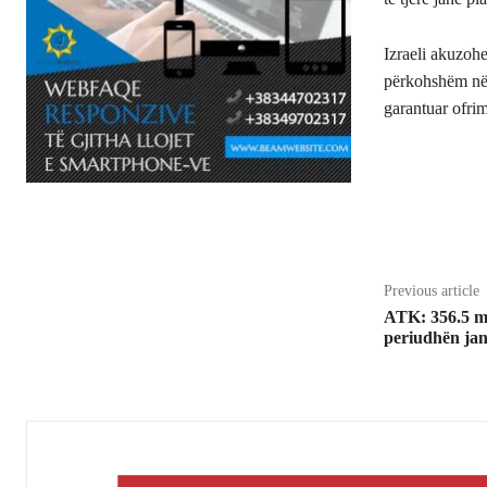
Izraeli akuzoh
përkohshëm në j
garantuar ofri
Share
Previous article
ATK: 356.5 mi
periudhën jan