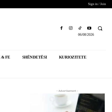
Sign in / Join
06/08/2026
 & FE
SHËNDETËSI
KURIOZITETE
- Advertisement -