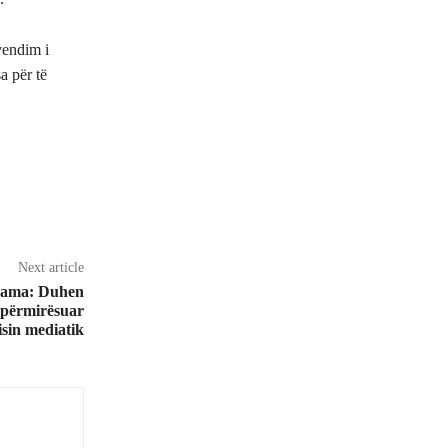
vendim i
a për të
Next article
, Rama: Duhen
 përmirësuar
sin mediatik