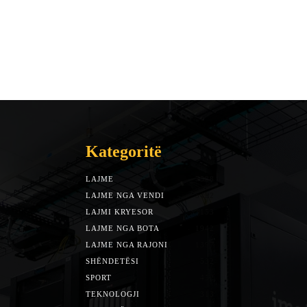
Kategoritë
LAJME
7588
LAJME NGA VENDI
5492
LAJMI KRYESOR
3153
LAJME NGA BOTA
1942
LAJME NGA RAJONI
1397
SHËNDETËSI
532
SPORT
452
TEKNOLOGJI
313