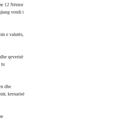
 me 12 Nëntor
jiang vendi i
in e valutës,
 dhe qeverisë
 tu
en dhe
mit, krenarisë
me