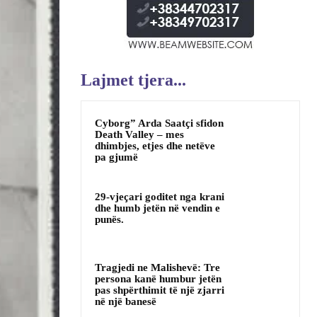
Lajmet tjera...
Cyborg” Arda Saatçi sfidon
Death Valley – mes
dhimbjes, etjes dhe netëve
pa gjumë
29-vjeçari goditet nga krani
dhe humb jetën në vendin e
punës.
Tragjedi ne Malishevë: Tre
persona kanë humbur jetën
pas shpërthimit të një zjarri
në një banesë