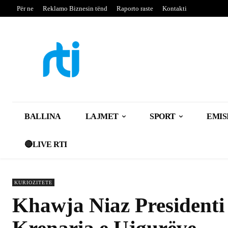
Për ne
Reklamo Biznesin tënd
Raporto raste
Kontakti
BALLINA
LAJMET
SPORT
EMIS
🔴LIVE RTI
KURIOZITETE
Khawja Niaz Presidenti i