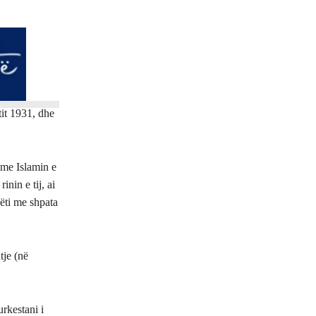
tit 1931, dhe
 me Islamin e
inin e tij, ai
gëti me shpata
tje (në
rkestani i