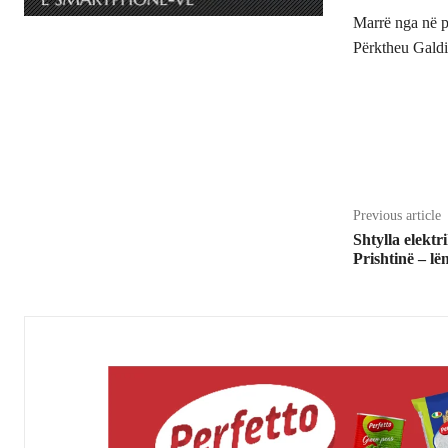
Marrë nga në p
Përktheu Galdi
Share
Previous article
Shtylla elektr
Prishtinë – l