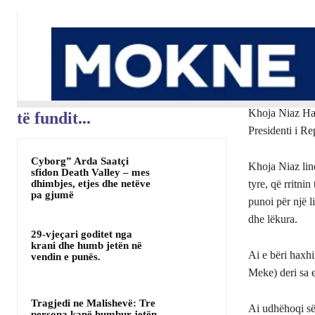
Khoja Niaz Haji
të fundit...
Presidenti i Re
Cyborg” Arda Saatçi
Khoja Niaz lind
sfidon Death Valley – mes
dhimbjes, etjes dhe netëve
tyre, që rritni
pa gjumë
punoi për një l
dhe lëkura.
29-vjeçari goditet nga
krani dhe humb jetën në
Ai e bëri haxhi
vendin e punës.
Meke) deri sa e
Tragjedi ne Malishevë: Tre
Ai udhëhoqi së 
persona kanë humbur jetën