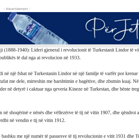
- Advertisement -
 (1888-1940): Lideri gjeneral i revolucionit të Turkestanit Lindor të vi
publikës të dal nga ai revolucion në 1933.
i në një fshat në Turkestanin Lindor në një familje të varfër por krenar
n tufat me dele, mirreshin me barshtimin e bagëtive, dhe zbutnin kuaj. Në r
ider në detyrë i caktuar nga qeveria Kineze në Turkestan, dhe bënte tre
n në shoqërinë e nënës dhe vëllezërve të tij në vitin 1907, dhe qëndroi a
rdhi në vendin e tij në vitin 1912.
bashku me një numër të pasuesve të tij revolucionin e vitit 1931 dhe Tu