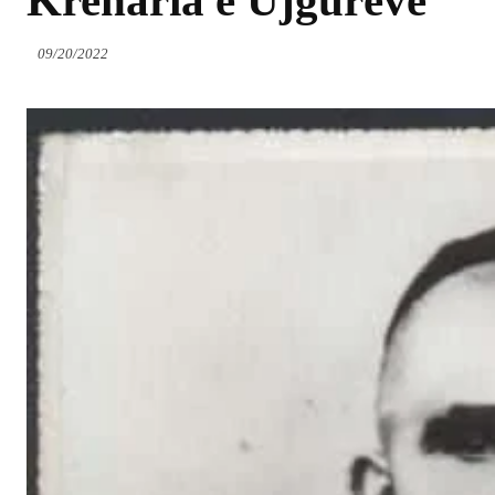
Krenaria e Ujgurëve
09/20/2022