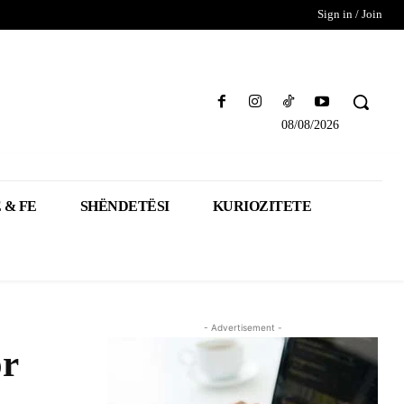
Sign in / Join
08/08/2026
 & FE
SHËNDETËSI
KURIOZITETE
- Advertisement -
or