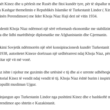
ët Kinez dhe u përlesh me Rusët dhe fitoi kundër tyre, për të shpallur
n Kashgar themelimin e Republikës Islamike të Turkestanit Lindor ( Xin
nën Perendimore) me lider Khoja Niaz Haji deri nē vitin 1934.
identit Khoja Niaz ndërmori një sërë reformash ekonomike me stabilizim
ta dhe lidhi marëdhënje diplomatike me Afghanistanin dhe Gjermanin.
imi Sovjetik ndērmorrën njē sērë konsipiracionesh kundër Turkestanit
r 1938, autoritetet Kineze dorëzuan një urdhërarrest ndaj Khoja Niaz, për
itar një vit më vonë.
 ishte i njohur me guximin dhe urtësinë e tij dhe ai e urrente udhëheqj
orial Kinez të vendit ndaj vendit të tij. Khoja Niaz është burim i inspiri
popullit musliman Ujgur.
 Xinjangun apo Turkestanin Lindor nga pushtimi Kinez dhe e bashkoftë 
rendimor apo shtetin e Kazakistanit.