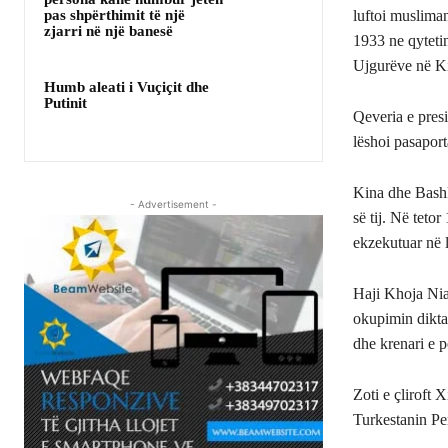
pas shpërthimit të një
luftoi musliman
zjarri në një banesë
1933 ne qyteti
Ujgurëve në Ki
Humb aleati i Vuçiçit dhe
Putinit
Qeveria e pres
lëshoi pasapor
Kina dhe Bashk
- Advertisement -
së tij. Në teto
ekzekutuar në l
Haji Khoja Niaz
okupimin diktat
dhe krenari e 
Zoti e çliroft
Turkestanin Pe