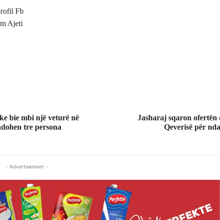
rofil Fb
m Ajeti
ike bie mbi një veturë në
Jasharaj sqaron ofertën 
ëndohen tre persona
Qeverisë për nda
- Advertisement -