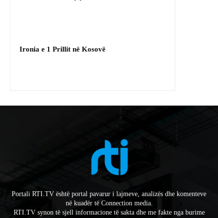
Ironia e 1 Prillit në Kosovë
Portali RTI.TV është portal pavarur i lajmeve, analizës dhe komenteve
në kuadër të Connection media.
RTI.TV synon të sjell informacione të sakta dhe me fakte nga burime