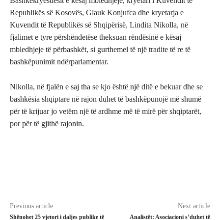
Bashkëkryesuesit e kësaj mbledhjeje, kryetari i Kuvendit të
Republikës së Kosovës, Glauk Konjufca dhe kryetarja e
Kuvendit të Republikës së Shqipërisë, Lindita Nikolla, në
fjalimet e tyre përshëndetëse theksuan rëndësinë e kësaj
mbledhjeje të përbashkët, si gurthemel të një tradite të re të
bashkëpunimit ndërparlamentar.
Nikolla, në fjalën e saj tha se kjo është një ditë e bekuar dhe se
bashkësia shqiptare në rajon duhet të bashkëpunojë më shumë
për të krijuar jo vetëm një të ardhme më të mirë për shqiptarët,
por për të gjithë rajonin.
Previous article
Next article
Shënohet 25 vjetori i daljes publike të
Analistët: Asociacioni s’duhet të