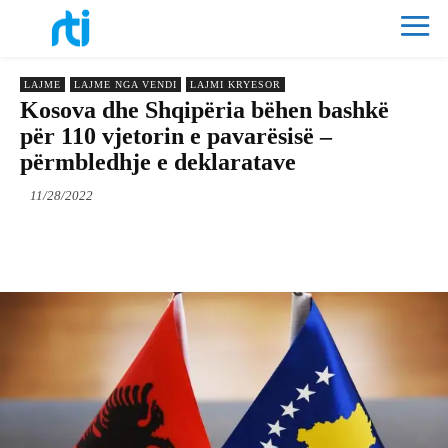
LAJME
LAJME NGA VENDI
LAJMI KRYESOR
Kosova dhe Shqipëria bëhen bashkë
për 110 vjetorin e pavarësisë –
përmbledhje e deklaratave
11/28/2022