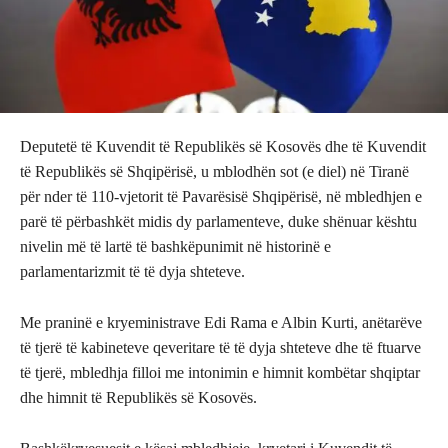
Deputetë të Kuvendit të Republikës së Kosovës dhe të Kuvendit
të Republikës së Shqipërisë, u mblodhën sot (e diel) në Tiranë
për nder të 110-vjetorit të Pavarësisë Shqipërisë, në mbledhjen e
parë të përbashkët midis dy parlamenteve, ​duke shënuar kështu
nivelin më të lartë të bashkëpunimit në historinë e
parlamentarizmit të të dyja shteteve.
Me praninë e kryeministrave Edi Rama e Albin Kurti, anëtarëve
të tjerë të kabineteve qeveritare të të dyja shteteve dhe të ftuarve
të tjerë, mbledhja filloi me intonimin e himnit kombëtar shqiptar
dhe himnit të Republikës së Kosovës.