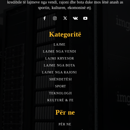
kredibile të lajmeve nga vendi, rajoni dhe bota duke mos lënë anash as
sportin, kulturen, ekomoninë etj.
Kategoritë
LAJME
7588
LAJME NGA VENDI
5492
LAJMI KRYESOR
3153
LAJME NGA BOTA
1942
LAJME NGA RAJONI
1397
SHËNDETËSI
532
SPORT
452
TEKNOLOGJI
313
KULTURË & FE
283
Për ne
PËR NE