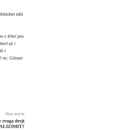
flektohet mbi
 po e lëmë pas
imet që i
ti i
hë ne. Gëzuar
Next article
e rruga drejt
ALIZIMIT?