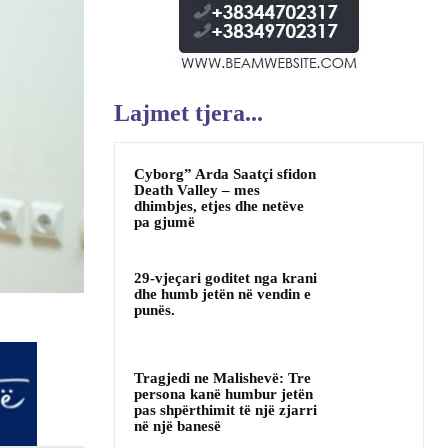
Lajmet tjera...
Cyborg” Arda Saatçi sfidon
Death Valley – mes
dhimbjes, etjes dhe netëve
pa gjumë
29-vjeçari goditet nga krani
dhe humb jetën në vendin e
punës.
Tragjedi ne Malishevë: Tre
persona kanë humbur jetën
pas shpërthimit të një zjarri
në një banesë