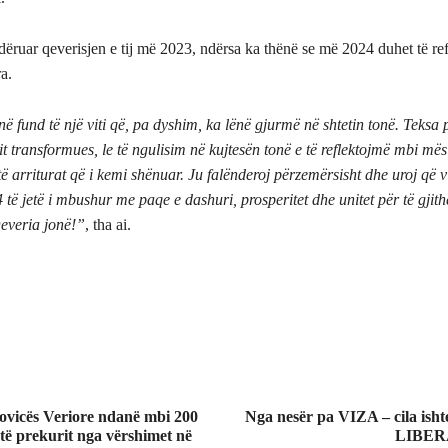
vdëruar qeverisjen e tij më 2023, ndërsa ka thënë se më 2024 duhet të re
a.
ë fund të një viti që, pa dyshim, ka lënë gjurmë në shtetin tonë. Teksa
it transformues, le të ngulisim në kujtesën tonë e të reflektojmë mbi mës
ë arriturat që i kemi shënuar. Ju falënderoj përzemërsisht dhe uroj që vi
ë jetë i mbushur me paqe e dashuri, prosperitet dhe unitet për të gjit
Qeveria jonë!”
, tha ai.
vicës Veriore ndanë mbi 200
Nga nesër pa VIZA – cila isht
 të prekurit nga vërshimet në
LIBER