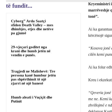
Kryeministri i
të fundit...
marrëveshje që
tonë”.
Cyborg” Arda Saatçi
sfidon Death Valley – mes
dhimbjes, etjes dhe netëve
Ai ka garantuar
pa gjumë
kërcënojë sigur
29-vjeçari goditet nga
“Kosova jonë ë
krani dhe humb jetën në
cilën kemi punu
vendin e punës.
Ai ka folur edh
Tragjedi ne Malishevë: Tre
persona kanë humbur jetën
pas shpërthimit të një
Kreu i ekzekuti
zjarri në një banesë
“Qeveria jonë 
Humb aleati i Vuçiçit dhe
me ne. Kemi kal
Putinit
zhvillojmë e n
deklaruar Kurti