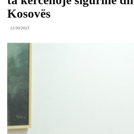
ta kërcënojë sigurinë dhe
Kosovës
12/30/2023