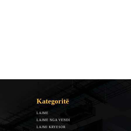
Kategoritë
LAJME
7588
LAJME NGA VENDI
5492
LAJMI KRYESOR
3153