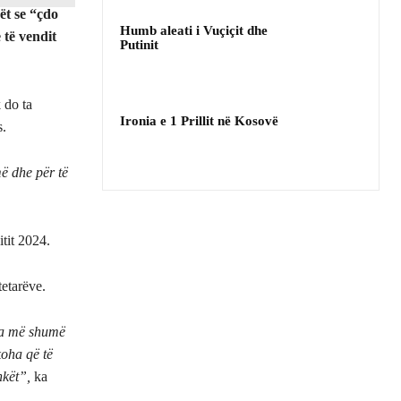
ët se “çdo
Humb aleati i Vuçiçit dhe
 të vendit
Putinit
 do ta
Ironia e 1 Prillit në Kosovë
s.
ë dhe për të
itit 2024.
tetarëve.
 sa më shumë
koha që të
hkët”,
ka