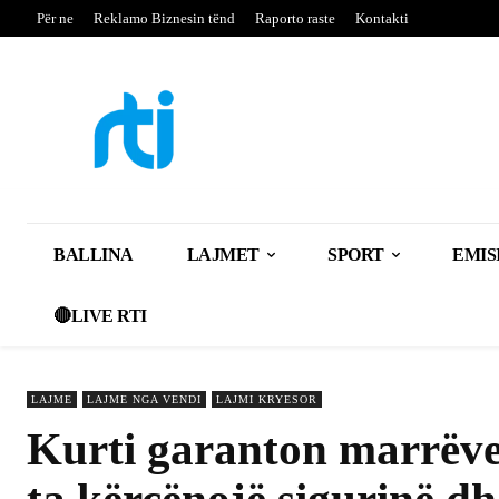
Për ne
Reklamo Biznesin tënd
Raporto raste
Kontakti
BALLINA
LAJMET
SPORT
EMIS
🔴LIVE RTI
LAJME
LAJME NGA VENDI
LAJMI KRYESOR
Kurti garanton marrëve