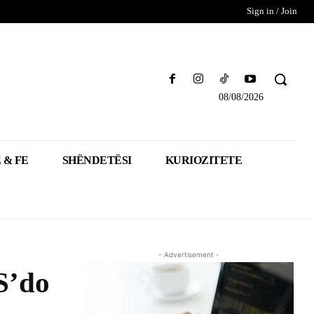
Sign in / Join
08/08/2026
 & FE
SHËNDETËSI
KURIOZITETE
- Advertisement -
S’do