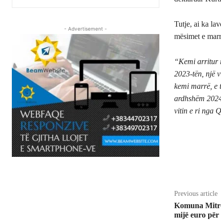
Tutje, ai ka la
- Advertisement -
mësimet e marr
“Kemi arritur n
2023-tën, një v
kemi marrë, e t
ardhshëm 2024 t
vitin e ri nga 
Share
Previous article
Komuna Mitro
mijë euro për