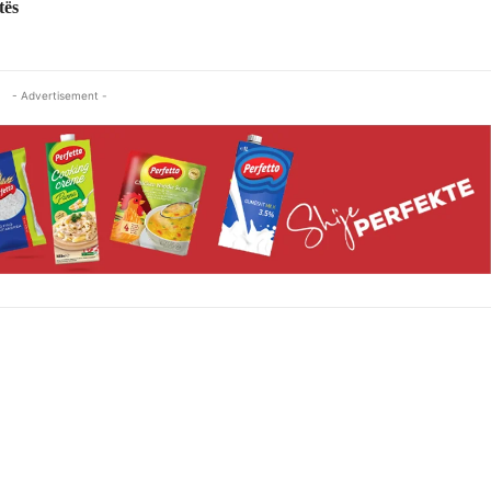
tës
- Advertisement -