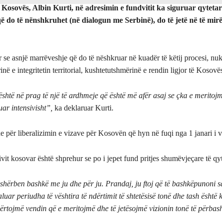
 Kosovës, Albin Kurti, në adresimin e fundvitit ka siguruar qytetar
 do të nënshkruhet (në dialogun me Serbinë), do të jetë në të mirë
 se asnjë marrëveshje që do të nëshkruar në kuadër të këtij procesi, nuk
inë e integritetin territorial, kushtetutshmërinë e rendin ligjor të Kosovë
shtë në prag të një të ardhmeje që është më afër asaj se çka e meritojm
ar intensivisht”,
ka deklaruar Kurti.
e për liberalizimin e vizave për Kosovën që hyn në fuqi nga 1 janari i v
vit kosovar është shprehur se po i jepet fund pritjes shumëvjeçare të qy
shërben bashkë me ju dhe për ju. Prandaj, ju ftoj që të bashkëpunoni
uar periudha të vështira të ndërtimit të shtetësisë tonë dhe tash është 
dërtojmë vendin që e meritojmë dhe të jetësojmë vizionin tonë të përbas
.