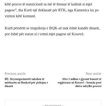
këtë proces të tranzicionit sa më të lëmuar të kalimit si mjet
pagese”, tha Kurti një deklaratë për RTK, nga Kamenica ku po
viziton këtë komunë.
Kurti përsëriti se rregullorja e BQK-së nuk është kundër dinarit,
por është për euron si i vetmi mjet pagese në Kosovë.
Previous article
Next article
BE: Kryenegociatorët takohen të
Afro 1 milion e gjysmë banorë të
mërkurën në Bruksel për çështjen e
regjistruar në Kosovë – brenda pesë
dinarit
ditëve mbyllet procesi
- Advertisement -