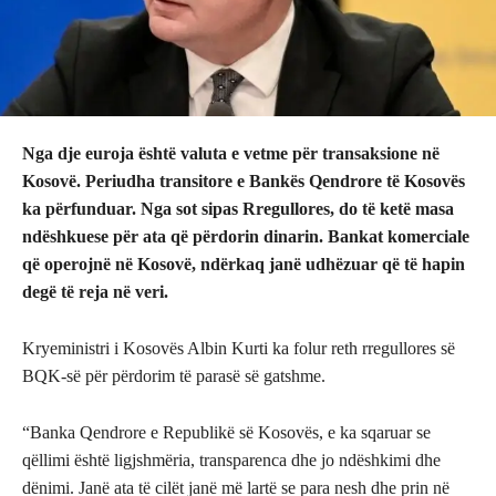
Nga dje euroja është valuta e vetme për transaksione në
Kosovë. Periudha transitore e Bankës Qendrore të Kosovës
ka përfunduar. Nga sot sipas Rregullores, do të ketë masa
ndëshkuese për ata që përdorin dinarin. Bankat komerciale
që operojnë në Kosovë, ndërkaq janë udhëzuar që të hapin
degë të reja në veri.
Kryeministri i Kosovës Albin Kurti ka folur reth rregullores së
BQK-së për përdorim të parasë së gatshme.
“Banka Qendrore e Republikë së Kosovës, e ka sqaruar se
qëllimi është ligjshmëria, transparenca dhe jo ndëshkimi dhe
dënimi. Janë ata të cilët janë më lartë se para nesh dhe prin në