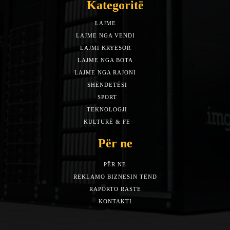
Kategoritë
LAJME
7588
LAJME NGA VENDI
5492
LAJMI KRYESOR
3153
LAJME NGA BOTA
1942
LAJME NGA RAJONI
1397
SHËNDETËSI
532
SPORT
452
TEKNOLOGJI
313
KULTURË & FE
283
Për ne
PËR NE
REKLAMO BIZNESIN TËND
RAPORTO RASTE
KONTAKTI