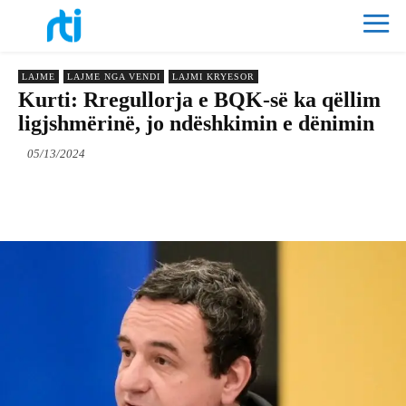
LAJME
LAJME NGA VENDI
LAJMI KRYESOR
Kurti: Rregullorja e BQK-së ka qëllim
ligjshmërinë, jo ndëshkimin e dënimin
05/13/2024