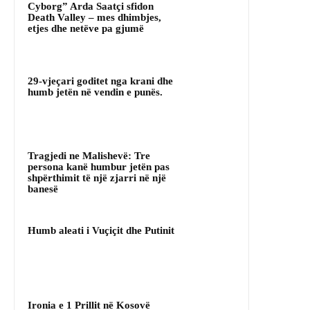
Cyborg” Arda Saatçi sfidon
Death Valley – mes dhimbjes,
etjes dhe netëve pa gjumë
29-vjeçari goditet nga krani dhe
humb jetën në vendin e punës.
Tragjedi ne Malishevë: Tre
persona kanë humbur jetën pas
shpërthimit të një zjarri në një
banesë
Humb aleati i Vuçiçit dhe Putinit
Ironia e 1 Prillit në Kosovë