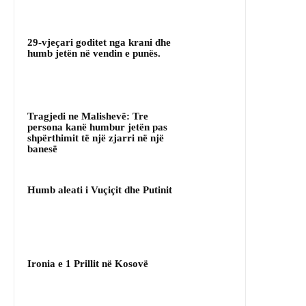
29-vjeçari goditet nga krani dhe
humb jetën në vendin e punës.
Tragjedi ne Malishevë: Tre
persona kanë humbur jetën pas
shpërthimit të një zjarri në një
banesë
Humb aleati i Vuçiçit dhe Putinit
Ironia e 1 Prillit në Kosovë