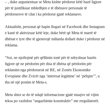
– , duke argumentuar se Meta kishte përdorur këtë bazë ligjore
për të justifikuar mbledhjen e të dhënave personale të
përdoruesve të cilat i ka përdorur gjatë reklamave.
Aktualisht, personat që hapin llogari në Facebook dhe Instagram
e kanë të aktivizuar këtë leje, duke bërë që Meta të marrë të
dhënat e tyre dhe të gjenerojë miliarda dollarë duke i përdorur në
reklama.
“Sot, ne njoftojmë për qëllimin tonë për të ndryshuar bazën
ligjore që ne përdorim për disa të dhëna që përdorim për
reklamim nga përdoruesit në BE, në Zonën Ekonomike
Evropiane dhe Zvicër nga ‘interesat legjitime’ në ‘pëlqim’”, u
tha në një postim të Meta-s.
Meta shtoi se do të ndajë informacione gjatë muajve në vijim
teksa po vazhdon “angazhimin konstruktiv” me rregullatorët.