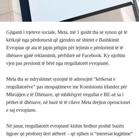
Gjiganti i rrjeteve sociale, Meta, më 1 gusht tha se synon që të
kërkojë nga përdoruesit që gjenden në shtetet e Bashkimit
Evropian që ata të japin pëlqim për lejimin e përdorimit të të
dhënave gjatë reklamimit, përfshirë në Facebook. Ky njoftim
vjen pas presionit të bërë nga rregullatorët evropianë.
Meta tha se ndryshimet synojnë të adresojnë “kërkesat e
rregullatorëve” pas mospajtimeve me Komisionin irlandez për
Mbrojtjen e të Dhënave, që mbikëqyrë rregullat e BE-së sa i
përket të dhënave, në bazë të të cilave Meta drejton operacionet
e saj evropiane.
Në janar, rregullatorët evropianë kishin hedhur poshtë bazën
ligjore që përdorej deri atëherë – që njihen si “interesat legjitime”