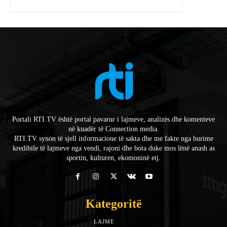
Portali RTI.TV është portal pavarur i lajmeve, analizës dhe komenteve
në kuadër të Connection media.
RTI.TV synon të sjell informacione të sakta dhe me fakte nga burime
kredibile të lajmeve nga vendi, rajoni dhe bota duke mos lënë anash as
sportin, kulturen, ekomoninë etj.
Kategoritë
LAJME
7588