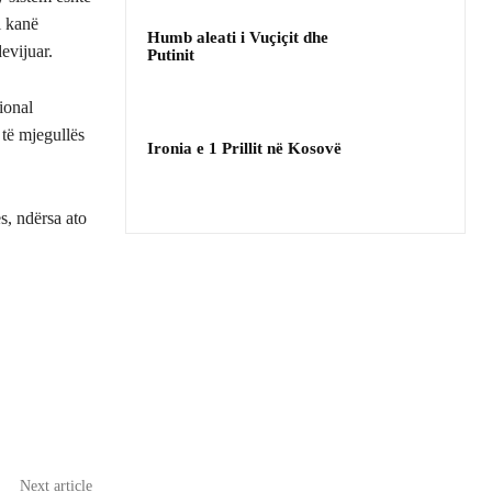
i kanë
Humb aleati i Vuçiçit dhe
evijuar.
Putinit
ional
 të mjegullës
Ironia e 1 Prillit në Kosovë
s, ndërsa ato
Next article