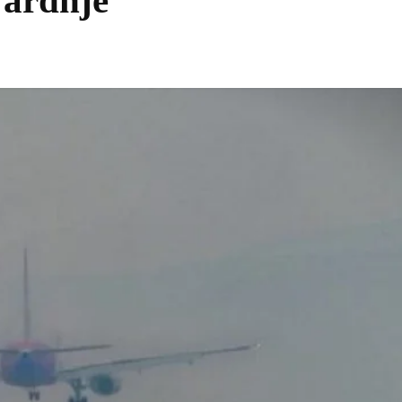
 ardhje
Share