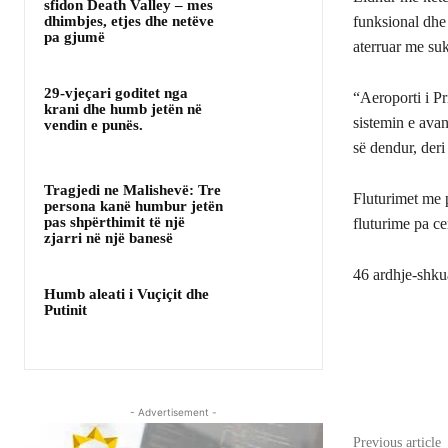
sfidon Death Valley – mes
dhimbjes, etjes dhe netëve
funksional dhe s
pa gjumë
aterruar me suk
29-vjeçari goditet nga
“Aeroporti i Pr
krani dhe humb jetën në
sistemin e avan
vendin e punës.
së dendur, der
Tragjedi ne Malishevë: Tre
Fluturimet me p
persona kanë humbur jetën
pas shpërthimit të një
fluturime pa ce
zjarri në një banesë
46 ardhje-shkua
Humb aleati i Vuçiçit dhe
Putinit
Share
- Advertisement -
Previous article