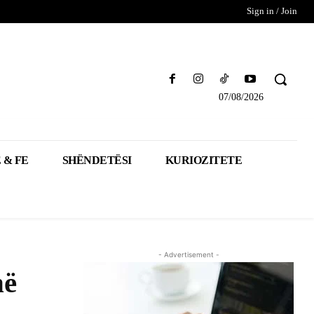
Sign in / Join
07/08/2026
 & FE
SHËNDETËSI
KURIOZITETE
- Advertisement -
në