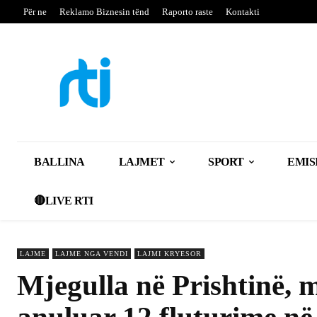
Për ne
Reklamo Biznesin tënd
Raporto raste
Kontakti
BALLINA
LAJMET
SPORT
EMIS
🔴LIVE RTI
LAJME
LAJME NGA VENDI
LAJMI KRYESOR
Mjegulla në Prishtinë, m