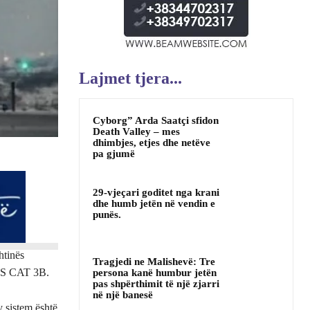
Lajmet tjera...
Cyborg” Arda Saatçi sfidon
Death Valley – mes
dhimbjes, etjes dhe netëve
pa gjumë
29-vjeçari goditet nga krani
dhe humb jetën në vendin e
punës.
htinës
Tragjedi ne Malishevë: Tre
 ILS CAT 3B.
persona kanë humbur jetën
pas shpërthimit të një zjarri
në një banesë
y sistem është