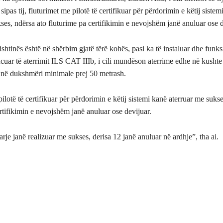
ipas tij, fluturimet me pilotë të certifikuar për përdorimin e këtij sistem
ses, ndërsa ato fluturime pa certifikimin e nevojshëm janë anuluar ose d
ishtinës është në shërbim gjatë tërë kohës, pasi ka të instaluar dhe funks
cuar të aterrimit ILS CAT IIIb, i cili mundëson aterrime edhe në kushte
i në dukshmëri minimale prej 50 metrash.
ilotë të certifikuar për përdorimin e këtij sistemi kanë aterruar me sukse
rtifikimin e nevojshëm janë anuluar ose devijuar.
rje janë realizuar me sukses, derisa 12 janë anuluar në ardhje”, tha ai.