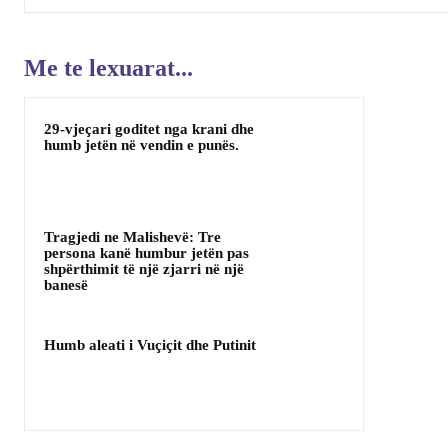
Me te lexuarat...
29-vjeçari goditet nga krani dhe
humb jetën në vendin e punës.
Tragjedi ne Malishevë: Tre
persona kanë humbur jetën pas
shpërthimit të një zjarri në një
banesë
Humb aleati i Vuçiçit dhe Putinit