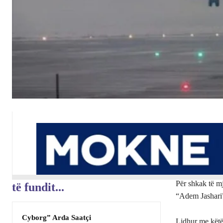
Për shkak të mj
të fundit...
“Adem Jashari”
Cyborg” Arda Saatçi
Lidhur me këtë 