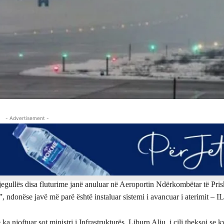
- Advertisement -
egullës disa fluturime janë anuluar në Aeroportin Ndërkombëtar të Pris
, ndonëse javë më parë është instaluar sistemi i avancuar i aterimit –
ka njoftuar sot ministri i Infrastrukturës, Liburn Aliu, i cili theksoi se k