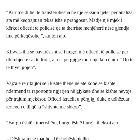
“Kur më duhej të transferohesha në një seksion tjetër për analiza,
ata më keqtrajtuan teksa isha e prangosur. Madje një mjek i
kërkoi oficerit të policisë që ta thërriste menjëherë nëse gjendja
ime përkeqësohej”, kujton ajo.
Khwais tha se pavarësisht se i tregoi një oficerit të policisë për
dhimbjen e saj të forta, ajo si përgjigje mori një kërcënim: “Do të
të thyej gojën”.
Vajza e re rikujtoi se i kishte thënë në atë kohë se kishte
ndërmend ta raportonte ngjarjen në gjykatë dhe se kishte nevojë
për trajtim mjekësor. Oficeri izraelit u përgjigj duke e udhëzuar
kolegen e tij që ta “shtynte me shkop”.
“Burgu është i tmerrshëm, burgu është burg”, theksoi ajo.
– Dëshira më e madhe: Të shohësh qiellin