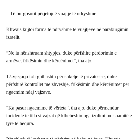
– Të burgosurit përjetojnë vuajtje të ndryshme
Khwais kujtoi forma të ndryshme të vuajtjeve në paraburgimin
izraelit.
“Ne iu nënshtruam shtypjes, duke përfshirë përdorimin e
armëve, frikësimin dhe kërcënimet”, tha ajo.
17-vjeçarja foli gjithashtu për shkelje të privatësisë, duke
përfshirë kontrollet me zhveshje, frikësimin dhe kërcënimet për
ngacmim ndaj vajzave.
“Ka pasur ngacmime të vërteta”, tha ajo, duke përmendur
incidente të tilla si vajzat që ktheheshin nga izolimi me shamitë e
tyre të hequra.