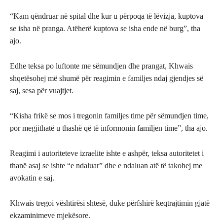
“Kam qëndruar në spital dhe kur u përpoqa të lëvizja, kuptova
se isha në pranga. Atëherë kuptova se isha ende në burg”, tha
ajo.
Edhe teksa po luftonte me sëmundjen dhe prangat, Khwais
shqetësohej më shumë për reagimin e familjes ndaj gjendjes së
saj, sesa për vuajtjet.
“Kisha frikë se mos i tregonin familjes time për sëmundjen time,
por megjithatë u thashë që të informonin familjen time”, tha ajo.
Reagimi i autoriteteve izraelite ishte e ashpër, teksa autoritetet i
thanë asaj se ishte “e ndaluar” dhe e ndaluan atë të takohej me
avokatin e saj.
Khwais tregoi vështirësi shtesë, duke përfshirë keqtrajtimin gjatë
ekzaminimeve mjekësore.