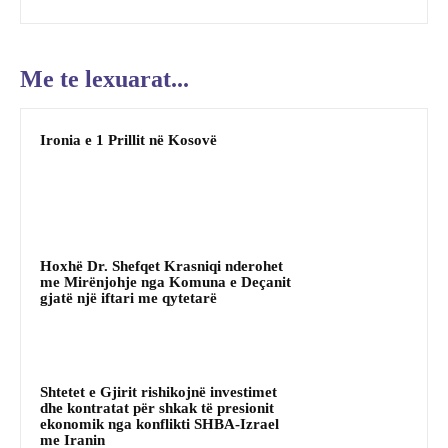
Me te lexuarat...
Ironia e 1 Prillit në Kosovë
Hoxhë Dr. Shefqet Krasniqi nderohet
me Mirënjohje nga Komuna e Deçanit
gjatë një iftari me qytetarë
Shtetet e Gjirit rishikojnë investimet
dhe kontratat për shkak të presionit
ekonomik nga konflikti SHBA‑Izrael
me Iranin