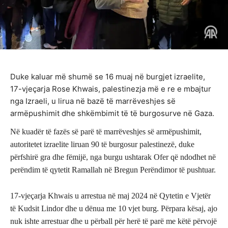
Duke kaluar më shumë se 16 muaj në burgjet izraelite,
17-vjeçarja Rose Khwais, palestinezja më e re e mbajtur
nga Izraeli, u lirua në bazë të marrëveshjes së
armëpushimit dhe shkëmbimit të të burgosurve në Gaza.
Në kuadër të fazës së parë të marrëveshjes së armëpushimit,
autoritetet izraelite liruan 90 të burgosur palestinezë, duke
përfshirë gra dhe fëmijë, nga burgu ushtarak Ofer që ndodhet në
perëndim të qytetit Ramallah në Bregun Perëndimor të pushtuar.
17-vjeçarja Khwais u arrestua në maj 2024 në Qytetin e Vjetër
të Kudsit Lindor dhe u dënua me 10 vjet burg. Përpara kësaj, ajo
nuk ishte arrestuar dhe u përball për herë të parë me këtë përvojë