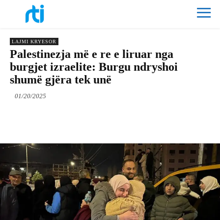
LAJMI KRYESOR
Palestinezja më e re e liruar nga
burgjet izraelite: Burgu ndryshoi
shumë gjëra tek unë
01/20/2025