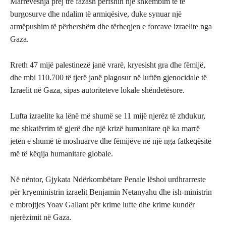
Marrëveshja prej tre fazash përfshin një shkëmbim të të
burgosurve dhe ndalim të armiqësive, duke synuar një
armëpushim të përhershëm dhe tërheqjen e forcave izraelite nga
Gaza.
Rreth 47 mijë palestinezë janë vrarë, kryesisht gra dhe fëmijë,
dhe mbi 110.700 të tjerë janë plagosur në luftën gjenocidale të
Izraelit në Gaza, sipas autoriteteve lokale shëndetësore.
Lufta izraelite ka lënë më shumë se 11 mijë njerëz të zhdukur,
me shkatërrim të gjerë dhe një krizë humanitare që ka marrë
jetën e shumë të moshuarve dhe fëmijëve në një nga fatkeqësitë
më të këqija humanitare globale.
Në nëntor, Gjykata Ndërkombëtare Penale lëshoi ​​urdhrarreste
për kryeministrin izraelit Benjamin Netanyahu dhe ish-ministrin
e mbrojtjes Yoav Gallant për krime lufte dhe krime kundër
njerëzimit në Gaza.