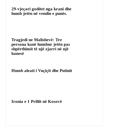
29-vjeçari goditet nga krani dhe
humb jetën në vendin e punës.
Tragjedi ne Malishevë: Tre
persona kanë humbur jetën pas
shpërthimit të një zjarri në një
banesë
Humb aleati i Vuçiçit dhe Putinit
Ironia e 1 Prillit në Kosovë