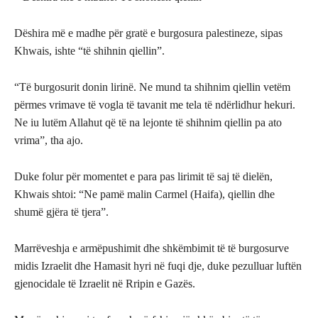
Dëshira më e madhe për gratë e burgosura palestineze, sipas
Khwais, ishte “të shihnin qiellin”.
“Të burgosurit donin lirinë. Ne mund ta shihnim qiellin vetëm
përmes vrimave të vogla të tavanit me tela të ndërlidhur hekuri.
Ne iu lutëm Allahut që të na lejonte të shihnim qiellin pa ato
vrima”, tha ajo.
Duke folur për momentet e para pas lirimit të saj të dielën,
Khwais shtoi: “Ne pamë malin Carmel (Haifa), qiellin dhe
shumë gjëra të tjera”.
Marrëveshja e armëpushimit dhe shkëmbimit të të burgosurve
midis Izraelit dhe Hamasit hyri në fuqi dje, duke pezulluar luftën
gjenocidale të Izraelit në Rripin e Gazës.