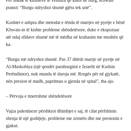
Për shkak të kushteve të vështira që kaloi në burg, Khwais
pranoi: “Burgu ndryshoi shumë gjëra tek unë”.
Kushtet e ashpra dhe metodat e rënda të marrjes në pyetje e bënë
Khwais-in të kishte probleme shëndetësore, duke e ekspozuar
atë ndaj sfidave shumë më të mëdha në krahasim me moshën që
ka.
“Burgu më ndryshoi shumë. Pas 37 ditësh marrje në pyetje në
Al-Maskobiya (një qendër paraburgimi e Izraelit në Kudsin
Perëndimor), nuk munda të duroja më. Rrugës për në gjykatë,
nën presion të madh, papritmas u gjenda në spital”, tha ajo.
– Përvoja e tmerrshme shëndetësore
Vajza palestineze përshkroi dhimbjet e saj, të cilat përfshinin
shenja të një goditjeje, probleme me zemrën dhe me presionin e
gjakut.