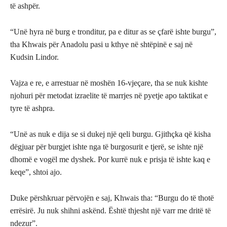
të ashpër.
“Unë hyra në burg e tronditur, pa e ditur as se çfarë ishte burgu”,
tha Khwais për Anadolu pasi u kthye në shtëpinë e saj në
Kudsin Lindor.
Vajza e re, e arrestuar në moshën 16-vjeçare, tha se nuk kishte
njohuri për metodat izraelite të marrjes në pyetje apo taktikat e
tyre të ashpra.
“Unë as nuk e dija se si dukej një qeli burgu. Gjithçka që kisha
dëgjuar për burgjet ishte nga të burgosurit e tjerë, se ishte një
dhomë e vogël me dyshek. Por kurrë nuk e prisja të ishte kaq e
keqe”, shtoi ajo.
Duke përshkruar përvojën e saj, Khwais tha: “Burgu do të thotë
errësirë. Ju nuk shihni askënd. Është thjesht një varr me dritë të
ndezur”.