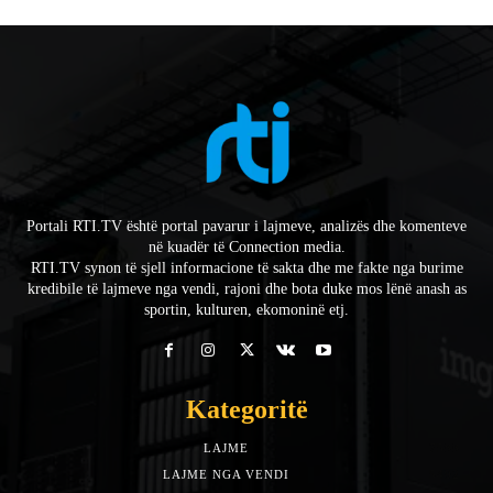
Portali RTI.TV është portal pavarur i lajmeve, analizës dhe komenteve
në kuadër të Connection media.
RTI.TV synon të sjell informacione të sakta dhe me fakte nga burime
kredibile të lajmeve nga vendi, rajoni dhe bota duke mos lënë anash as
sportin, kulturen, ekomoninë etj.
Kategoritë
LAJME
7588
LAJME NGA VENDI
5492