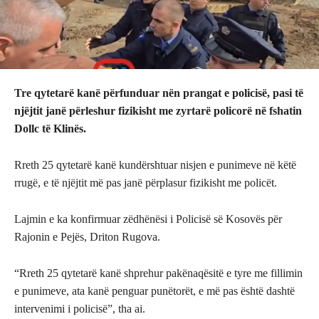
Tre qytetarë kanë përfunduar nën prangat e policisë, pasi të
njëjtit janë përleshur fizikisht me zyrtarë policorë në fshatin
Dollc të Klinës.
Rreth 25 qytetarë kanë kundërshtuar nisjen e punimeve në këtë
rrugë, e të njëjtit më pas janë përplasur fizikisht me policët.
Lajmin e ka konfirmuar zëdhënësi i Policisë së Kosovës për
Rajonin e Pejës, Driton Rugova.
“Rreth 25 qytetarë kanë shprehur pakënaqësitë e tyre me fillimin
e punimeve, ata kanë penguar punëtorët, e më pas është dashtë
intervenimi i policisë”, tha ai.