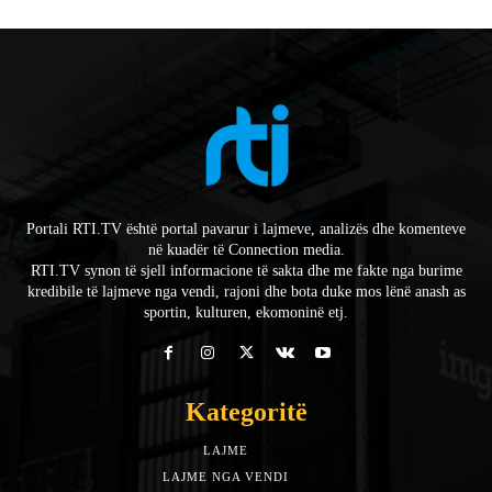
Portali RTI.TV është portal pavarur i lajmeve, analizës dhe komenteve
në kuadër të Connection media.
RTI.TV synon të sjell informacione të sakta dhe me fakte nga burime
kredibile të lajmeve nga vendi, rajoni dhe bota duke mos lënë anash as
sportin, kulturen, ekomoninë etj.
Kategoritë
LAJME
7588
LAJME NGA VENDI
5492