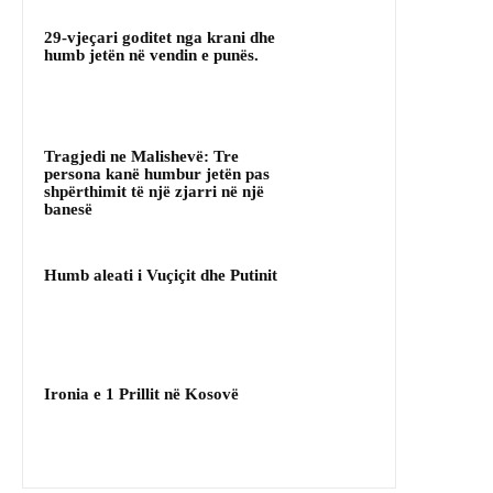
29-vjeçari goditet nga krani dhe
humb jetën në vendin e punës.
Tragjedi ne Malishevë: Tre
persona kanë humbur jetën pas
shpërthimit të një zjarri në një
banesë
Humb aleati i Vuçiçit dhe Putinit
Ironia e 1 Prillit në Kosovë