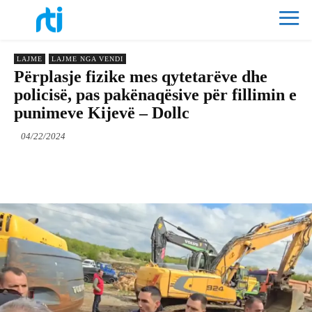
LAJME
LAJME NGA VENDI
Përplasje fizike mes qytetarëve dhe
policisë, pas pakënaqësive për fillimin e
punimeve Kijevë – Dollc
04/22/2024