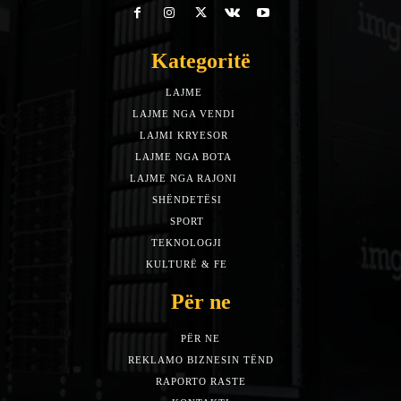
Kategoritë
LAJME
7588
LAJME NGA VENDI
5492
LAJMI KRYESOR
3153
LAJME NGA BOTA
1942
LAJME NGA RAJONI
1397
SHËNDETËSI
532
SPORT
452
TEKNOLOGJI
313
KULTURË & FE
283
Për ne
PËR NE
REKLAMO BIZNESIN TËND
RAPORTO RASTE