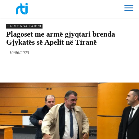
LAJME NGA RAJONI
Plagoset me armë gjyqtari brenda
Gjykatës së Apelit në Tiranë
10/06/2025