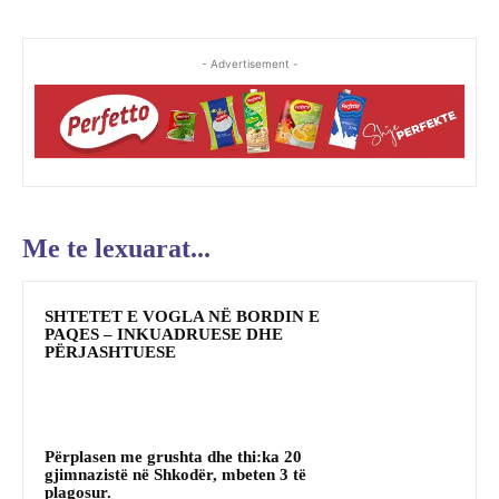
- Advertisement -
Me te lexuarat...
SHTETET E VOGLA NË BORDIN E
PAQES – INKUADRUESE DHE
PËRJASHTUESE
Përplasen me grushta dhe thi:ka 20
gjimnazistë në Shkodër, mbeten 3 të
plagosur.