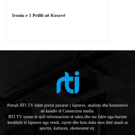
Ironia e 1 Prillit në Kosovë
Portali RTI.TV është portal pavarur i lajmeve, analizës dhe komenteve
në kuadër të Connection media.
RTI.TV synon të sjell informacione të sakta dhe me fakte nga burime
kredibile të lajmeve nga vendi, rajoni dhe bota duke mos lënë anash as
sportin, kulturen, ekomoninë etj.