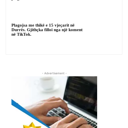
Plagojsa me thikë e 15 vjeçarit në
Durrës. Gjithçka filloi nga një koment
në TikTok.
- Advertisement -