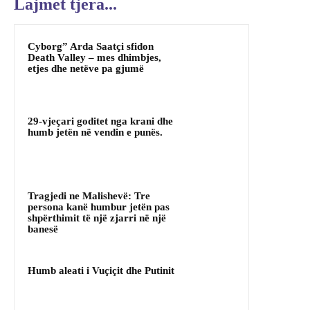
Lajmet tjera...
Cyborg” Arda Saatçi sfidon
Death Valley – mes dhimbjes,
etjes dhe netëve pa gjumë
29-vjeçari goditet nga krani dhe
humb jetën në vendin e punës.
Tragjedi ne Malishevë: Tre
persona kanë humbur jetën pas
shpërthimit të një zjarri në një
banesë
Humb aleati i Vuçiçit dhe Putinit