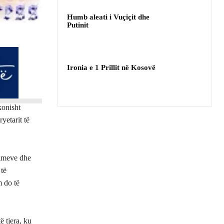
Humb aleati i Vuçiçit dhe
Putinit
Ironia e 1 Prillit në Kosovë
konisht
yetarit të
rimeve dhe
të
 do të
ë tjera, ku