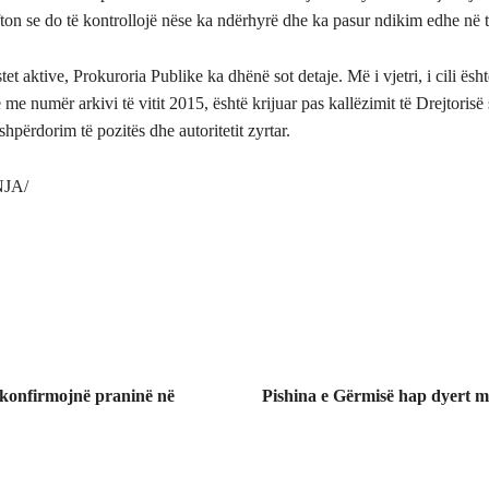
ton se do të kontrollojë nëse ka ndërhyrë dhe ka pasur ndikim edhe në t
stet aktive, Prokuroria Publike ka dhënë sot detaje. Më i vjetri, i cili ësht
 me numër arkivi të vitit 2015, është krijuar pas kallëzimit të Drejtorisë 
shpërdorim të pozitës dhe autoritetit zyrtar.
NJA/
 konfirmojnë praninë në
Pishina e Gërmisë hap dyert m