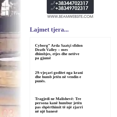
Lajmet tjera...
Cyborg” Arda Saatçi sfidon
Death Valley – mes
dhimbjes, etjes dhe netëve
pa gjumë
29-vjeçari goditet nga krani
dhe humb jetën në vendin e
punës.
Tragjedi ne Malishevë: Tre
persona kanë humbur jetën
pas shpërthimit të një zjarri
në një banesë