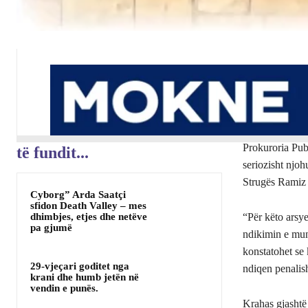
Prokuroria Pub
të fundit...
seriozisht njoh
Strugës Ramiz
Cyborg” Arda Saatçi
sfidon Death Valley – mes
dhimbjes, etjes dhe netëve
“Për këto arsy
pa gjumë
ndikimin e mun
konstatohet se
29-vjeçari goditet nga
ndiqen penalish
krani dhe humb jetën në
vendin e punës.
Krahas gjashtë 