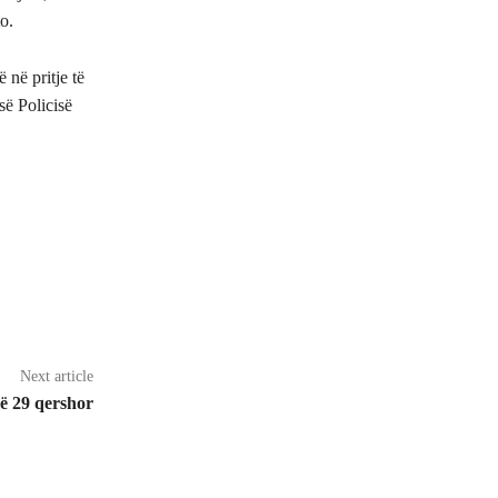
o.
ë në pritje të
së Policisë
Next article
ë 29 qershor