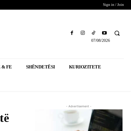
Sign in / Join
07/08/2026
 & FE
SHËNDETËSI
KURIOZITETE
- Advertisement -
të