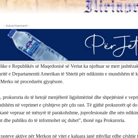
- Advertisement -
like e Republikës së Maqedonisë së Veriut ka njoftuar se merr jashtëza
uritë e Departamentit Amerikan të Shtetit për ndikimin e mundshëm të kr
 Merko në procedurën gjyqësore.
e, prokuroria do të hetojë menjëherë ligjshmërinë dhe shpejtësinë e vep
dshëm në veprimet e çështjeve për çdo rast. Të gjithë prokurorët që do 
 kanë vepruar në mënyrë të parakohshme, joprofesionale dhe nën ndikim
t dhe publiku do të informohet siç duhet”, thonë nga Prokuroria.
rasteve aktive për Merkon në vitet e kaluara janë mbyllur edhe çështje t