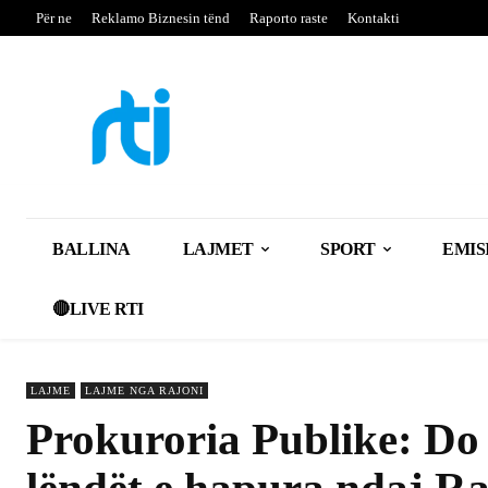
Për ne
Reklamo Biznesin tënd
Raporto raste
Kontakti
BALLINA
LAJMET
SPORT
EMIS
🔴LIVE RTI
LAJME
LAJME NGA RAJONI
Prokuroria Publike: Do 