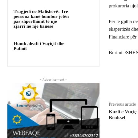
prokuroria njof
Tragjedi ne Malishevë: Tre
persona kanë humbur jetën
pas shpërthimit të një
Për të gjitha ra
zjarri në një banesë
ekspertizës dhe
Financiare për 
Humb aleati i Vuçiçit dhe
Putinit
Burimi: /SHE
- Advertisement -
Share
Previous article
Kurti e Vuçiç
Bruksel