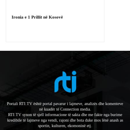
Ironia e 1 Prillit në Kosovë
Portali RTI.TV është portal pavarur i lajmeve, analizës dhe komenteve
në kuadër të Connection media.
RTI.TV synon të sjell informacione të sakta dhe me fakte nga burime
kredibile të lajmeve nga vendi, rajoni dhe bota duke mos lënë anash as
sportin, kulturen, ekomoninë etj.