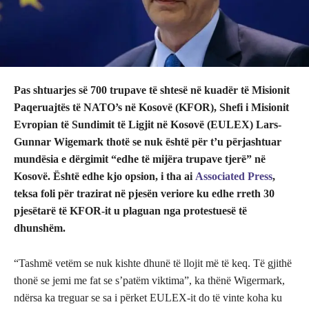
Pas shtuarjes së 700 trupave të shtesë në kuadër të Misionit
Paqeruajtës të NATO’s në Kosovë (KFOR), Shefi i Misionit
Evropian të Sundimit të Ligjit në Kosovë (EULEX) Lars-
Gunnar Wigemark thotë se nuk është për t’u përjashtuar
mundësia e dërgimit “edhe të mijëra trupave tjerë” në
Kosovë. Është edhe kjo opsion, i tha ai
Associated Press
,
teksa foli për trazirat në pjesën veriore ku edhe rreth 30
pjesëtarë të KFOR-it u plaguan nga protestuesë të
dhunshëm.
“Tashmë vetëm se nuk kishte dhunë të llojit më të keq. Të gjithë
thonë se jemi me fat se s’patëm viktima”, ka thënë Wigermark,
ndërsa ka treguar se sa i përket EULEX-it do të vinte koha ku