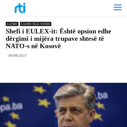
LAJME
LAJME NGA VENDI
Shefi i EULEX-it: Është opsion edhe
dërgimi i mijëra trupave shtesë të
NATO-s në Kosovë
06/08/2023