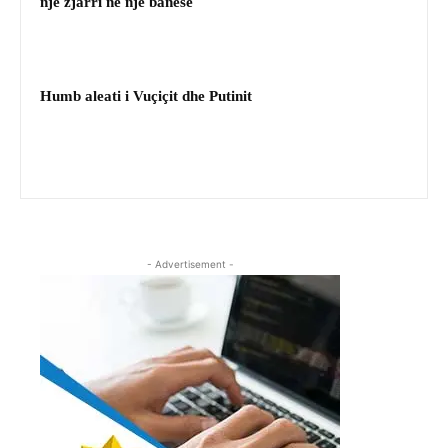
një zjarri në një banesë
Humb aleati i Vuçiçit dhe Putinit
- Advertisement -