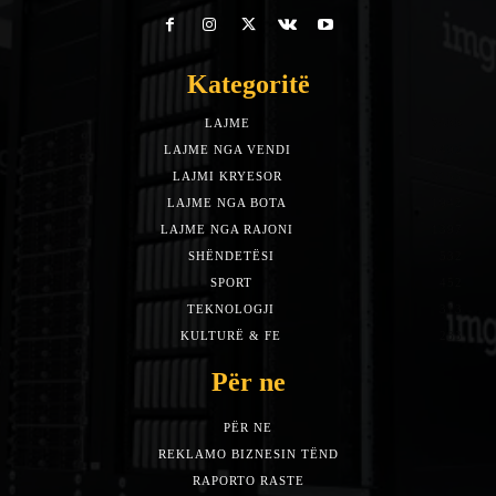
Kategoritë
LAJME
7588
LAJME NGA VENDI
5492
LAJMI KRYESOR
3153
LAJME NGA BOTA
1942
LAJME NGA RAJONI
1397
SHËNDETËSI
532
SPORT
452
TEKNOLOGJI
313
KULTURË & FE
283
Për ne
PËR NE
REKLAMO BIZNESIN TËND
RAPORTO RASTE