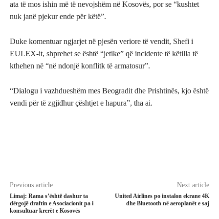
ata të mos ishin më të nevojshëm në Kosovës, por se “kushtet
nuk janë pjekur ende për këtë”.
Duke komentuar ngjarjet në pjesën veriore të vendit, Shefi i
EULEX-it, shprehet se është “jetike” që incidente të këtilla të
kthehen në “në ndonjë konflitk të armatosur”.
“Dialogu i vazhdueshëm mes Beogradit dhe Prishtinës, kjo është
vendi për të zgjidhur çështjet e hapura”, tha ai.
Previous article
Next article
Limaj: Rama s’është dashur ta
United Airlines po instalon ekrane 4K
dërgojë draftin e Asociacionit pa i
dhe Bluetooth në aeroplanët e saj
konsultuar krerët e Kosovës