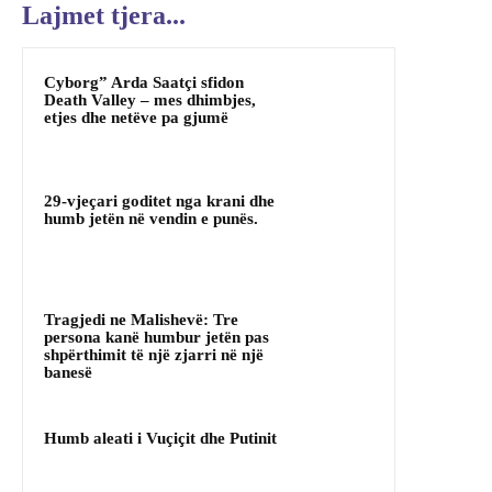
Lajmet tjera...
Cyborg” Arda Saatçi sfidon
Death Valley – mes dhimbjes,
etjes dhe netëve pa gjumë
29-vjeçari goditet nga krani dhe
humb jetën në vendin e punës.
Tragjedi ne Malishevë: Tre
persona kanë humbur jetën pas
shpërthimit të një zjarri në një
banesë
Humb aleati i Vuçiçit dhe Putinit