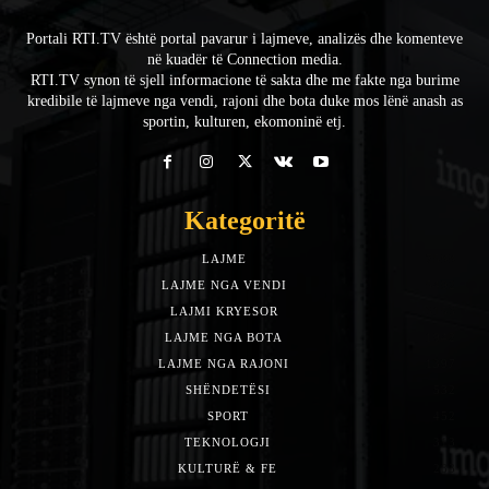
Portali RTI.TV është portal pavarur i lajmeve, analizës dhe komenteve
në kuadër të Connection media.
RTI.TV synon të sjell informacione të sakta dhe me fakte nga burime
kredibile të lajmeve nga vendi, rajoni dhe bota duke mos lënë anash as
sportin, kulturen, ekomoninë etj.
Kategoritë
LAJME
7588
LAJME NGA VENDI
5492
LAJMI KRYESOR
3153
LAJME NGA BOTA
1942
LAJME NGA RAJONI
1397
SHËNDETËSI
532
SPORT
452
TEKNOLOGJI
313
KULTURË & FE
283