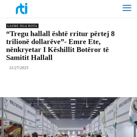
LAJME NGA BOTA
“Tregu hallall është rritur përtej 8
trilionë dollarëve”- Emre Ete,
nënkryetar I Këshillit Botëror të
Samitit Hallall
11/27/2025