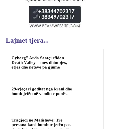
Lajmet tjera...
Cyborg” Arda Saatçi sfidon
Death Valley – mes dhimbjes,
etjes dhe netëve pa gjumë
29-vjeçari goditet nga krani dhe
humb jetën në vendin e punës.
Tragjedi ne Malishevë: Tre
persona kanë humbur jetën pas