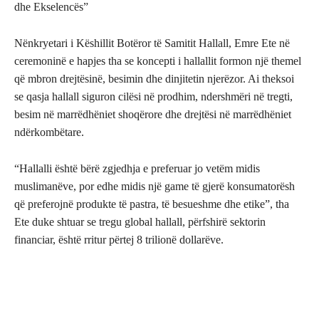
dhe Ekselencës”
Nënkryetari i Këshillit Botëror të Samitit Hallall, Emre Ete në
ceremoninë e hapjes tha se koncepti i hallallit formon një themel
që mbron drejtësinë, besimin dhe dinjitetin njerëzor. Ai theksoi
se qasja hallall siguron cilësi në prodhim, ndershmëri në tregti,
besim në marrëdhëniet shoqërore dhe drejtësi në marrëdhëniet
ndërkombëtare.
“Hallalli është bërë zgjedhja e preferuar jo vetëm midis
muslimanëve, por edhe midis një game të gjerë konsumatorësh
që preferojnë produkte të pastra, të besueshme dhe etike”, tha
Ete duke shtuar se tregu global hallall, përfshirë sektorin
financiar, është rritur përtej 8 trilionë dollarëve.