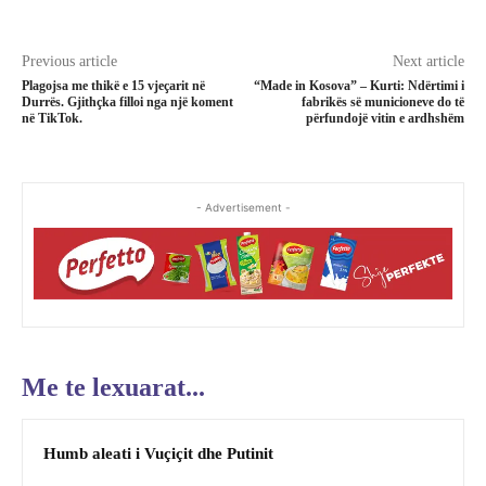
Previous article
Next article
Plagojsa me thikë e 15 vjeçarit në
“Made in Kosova” – Kurti: Ndërtimi i
Durrës. Gjithçka filloi nga një koment
fabrikës së municioneve do të
në TikTok.
përfundojë vitin e ardhshëm
- Advertisement -
Me te lexuarat...
Humb aleati i Vuçiçit dhe Putinit