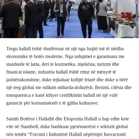
Tregu hallall është shndërruar në një nga fuqitë më të mëdha
ekonomike të botës moderne. Nga ushqimet e garantuara me
standarde të larta, deri te kozmetika, mjekësia, turizmi dhe
financat islame, industria hallall është rritur në mënyrë të
jashtëzakonshme, duke tejkaluar kufijtë fetarë dhe duke u bërë
një treg global me ndikim miliarda-dollarësh. Besimi, cilësia dhe
transparenca e kanë kthyer certifikimin hallall në një vulë
garancie për konsumatorët e të gjitha kulturave.
Samiti Botëror i Hallallit dhe Ekspozita Hallall u hap edhe kete
vite në Stamboll, duke bashkuar pjesëmarrësit e sektorit global
nën temën “Forcimi i Industrisë Hallall nëpërmjet Inovacionit