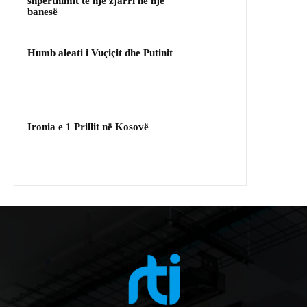
shpërthimit të një zjarri në një
banesë
Humb aleati i Vuçiçit dhe Putinit
Ironia e 1 Prillit në Kosovë