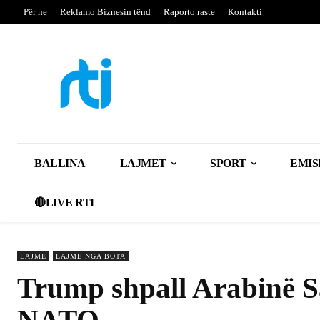
Për ne
Reklamo Biznesin tënd
Raporto raste
Kontakti
BALLINA
LAJMET
SPORT
EMIS
🔴LIVE RTI
LAJME
LAJME NGA BOTA
Trump shpall Arabinë Sa