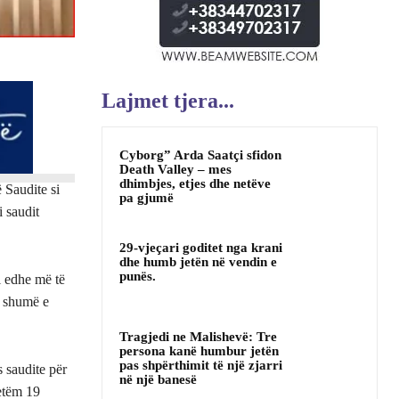
Lajmet tjera...
Cyborg” Arda Saatçi sfidon
Death Valley – mes
dhimbjes, etjes dhe netëve
 Saudite si
pa gjumë
 saudit
29-vjeçari goditet nga krani
dhe humb jetën në vendin e
punës.
l edhe më të
ë shumë e
Tragjedi ne Malishevë: Tre
persona kanë humbur jetën
pas shpërthimit të një zjarri
 saudite për
në një banesë
vetëm 19