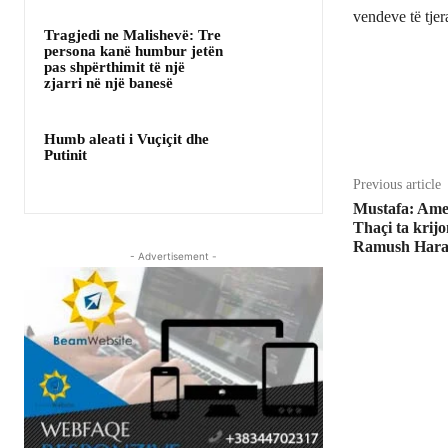
vendeve të tje
Tragjedi ne Malishevë: Tre
persona kanë humbur jetën
pas shpërthimit të një
zjarri në një banesë
Share
Humb aleati i Vuçiçit dhe
Putinit
Previous article
Mustafa: Amer
Thaçi ta krijo
Ramush Hara
- Advertisement -