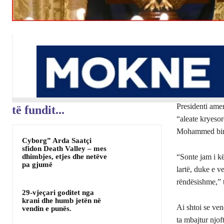
Presidenti ame
të fundit...
“aleate kryesor
Mohammed bin
Cyborg” Arda Saatçi
sfidon Death Valley – mes
dhimbjes, etjes dhe netëve
“Sonte jam i k
pa gjumë
lartë, duke e 
rëndësishme,” 
29-vjeçari goditet nga
krani dhe humb jetën në
Ai shtoi se ven
vendin e punës.
ta mbajtur njof