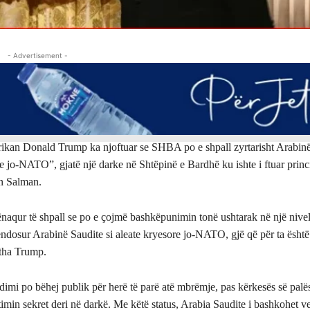
- Advertisement -
rikan Donald Trump ka njoftuar se SHBA po e shpall zyrtarisht Arabinë
e jo-NATO”, gjatë një darke në Shtëpinë e Bardhë ku ishte i ftuar princi
 Salman.
ënaqur të shpall se po e çojmë bashkëpunimin tonë ushtarak në një nive
vendosur Arabinë Saudite si aleate kryesore jo-NATO, gjë që për ta ësht
tha Trump.
dimi po bëhej publik për herë të parë atë mbrëmje, pas kërkesës së palës
timin sekret deri në darkë. Me këtë status, Arabia Saudite i bashkohet 