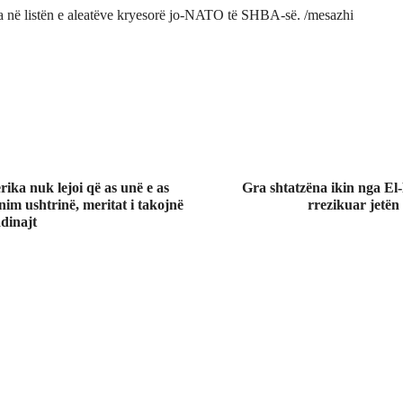
ra në listën e aleatëve kryesorë jo-NATO të SHBA-së. /mesazhi
ika nuk lejoi që as unë e as
Gra shtatzëna ikin nga El
nim ushtrinë, meritat i takojnë
rrezikuar jetën
dinajt