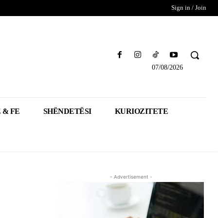
Sign in / Join
07/08/2026
 & FE
SHËNDETËSI
KURIOZITETE
- Advertisement -