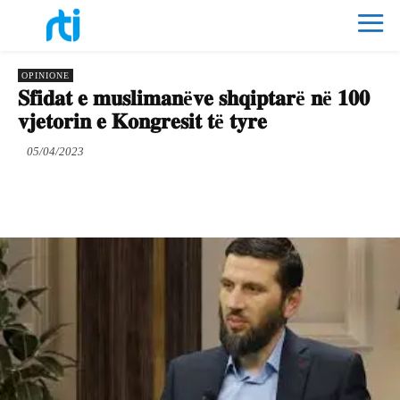
OPINIONE
𝐒𝐟𝐢𝐝𝐚𝐭 𝐞 𝐦𝐮𝐬𝐥𝐢𝐦𝐚𝐧ë𝐯𝐞 𝐬𝐡𝐪𝐢𝐩𝐭𝐚𝐫ë 𝐧ë 𝟏𝟎𝟎
𝐯𝐣𝐞𝐭𝐨𝐫𝐢𝐧 𝐞 𝐊𝐨𝐧𝐠𝐫𝐞𝐬𝐢𝐭 𝐭ë 𝐭𝐲𝐫𝐞
05/04/2023