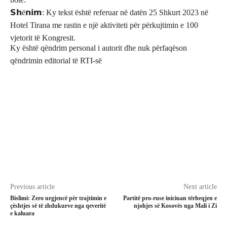
𝗦𝗵ë𝗻𝗶𝗺: Ky tekst është referuar në datën 25 Shkurt 2023 në
Hotel Tirana me rastin e një aktiviteti për përkujtimin e 100
vjetorit të Kongresit.
Ky është qëndrim personal i autorit dhe nuk përfaqëson
qëndrimin editorial të RTI-së
Previous article
Next article
Bislimi: Zero urgjencë për trajtimin e
Partitë pro-ruse iniciuan tërheqjen e
çështjes së të zhdukurve nga qeveritë
njohjes së Kosovës nga Mali i Zi
e kaluara