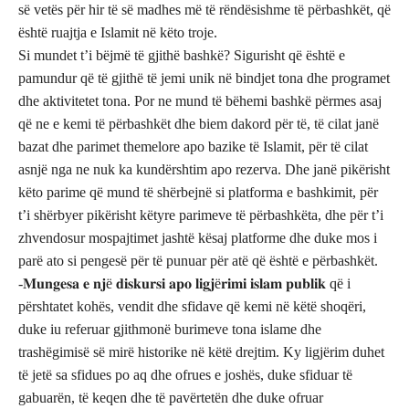
së vetës për hir të së madhes më të rëndësishme të përbashkët, që
është ruajtja e Islamit në këto troje.
Si mundet t’i bëjmë të gjithë bashkë? Sigurisht që është e
pamundur që të gjithë të jemi unik në bindjet tona dhe programet
dhe aktivitetet tona. Por ne mund të bëhemi bashkë përmes asaj
që ne e kemi të përbashkët dhe biem dakord për të, të cilat janë
bazat dhe parimet themelore apo bazike të Islamit, për të cilat
asnjë nga ne nuk ka kundërshtim apo rezerva. Dhe janë pikërisht
këto parime që mund të shërbejnë si platforma e bashkimit, për
t’i shërbyer pikërisht këtyre parimeve të përbashkëta, dhe për t’i
zhvendosur mospajtimet jashtë kësaj platforme dhe duke mos i
parë ato si pengesë për të punuar për atë që është e përbashkët.
-𝐌𝐮𝐧𝐠𝐞𝐬𝐚 𝐞 𝐧𝐣ë 𝐝𝐢𝐬𝐤𝐮𝐫𝐬𝐢 𝐚𝐩𝐨 𝐥𝐢𝐠𝐣ë𝐫𝐢𝐦𝐢 𝐢𝐬𝐥𝐚𝐦 𝐩𝐮𝐛𝐥𝐢𝐤 që i
përshtatet kohës, vendit dhe sfidave që kemi në këtë shoqëri,
duke iu referuar gjithmonë burimeve tona islame dhe
trashëgimisë së mirë historike në këtë drejtim. Ky ligjërim duhet
të jetë sa sfidues po aq dhe ofrues e joshës, duke sfiduar të
gabuarën, të keqen dhe të pavërtetën dhe duke ofruar