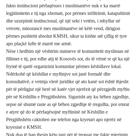
fakto institucioni përfaqësues i muslimanëve nuk e ka marrë
legjitimitetin e tij nga xhemati, por përmes infiltrimit, katapultimit
dhe uzurpimit institucional, që një sekt i vetëm, i mbyllur në
vetvete, minorancë mes muslimanëve në këtë vend, dirigjon
përmes pushtetit absolut KMSH, sikur ta kishte atë çiflig të tyre
apo plaçkë lufte të marrë me armë.
Nëse i hedhim një vështrim statuteve të komunitetit mysliman në
fillimet e tij, por edhe atij të Kosovës sot, do të vëmë re që ka një
frymë të qartë organizimi komunitar përmes këshillave lokal.
Ndërkohë që këshillat e myftinjve sot janë formalë dhe
konsultativë, e vetmja vlerë juridike që ato kanë sot është thjesht
për të përligjur një herë në katër vjet njerëzit që përzgjedh myftiu
për në Këshillin e Përgjithshëm. Sigurisht aty ku bëhen zgjedhje,
sepse në shumë raste as që bëhen zgjedhje të rregullta, por emrat
e atyre që do të përfaqësojnë myftininë në Këshillin e
Përgjithshëm caktohen me telefon nga kryetari apo njerëz në
kryesinë e KMSH.
Nuk dua të hap thesin këtu tani për të treguar me fakte mjerimin