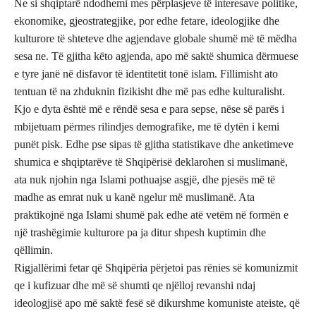
Ne si shqiptarë ndodhemi mes përplasjeve të interesave politike,
ekonomike, gjeostrategjike, por edhe fetare, ideologjike dhe
kulturore të shteteve dhe agjendave globale shumë më të mëdha
sesa ne. Të gjitha këto agjenda, apo më saktë shumica dërmuese
e tyre janë në disfavor të identitetit tonë islam. Fillimisht ato
tentuan të na zhduknin fizikisht dhe më pas edhe kulturalisht.
Kjo e dyta është më e rëndë sesa e para sepse, nëse së parës i
mbijetuam përmes rilindjes demografike, me të dytën i kemi
punët pisk. Edhe pse sipas të gjitha statistikave dhe anketimeve
shumica e shqiptarëve të Shqipërisë deklarohen si muslimanë,
ata nuk njohin nga Islami pothuajse asgjë, dhe pjesës më të
madhe as emrat nuk u kanë ngelur më muslimanë. Ata
praktikojnë nga Islami shumë pak edhe atë vetëm në formën e
një trashëgimie kulturore pa ja ditur shpesh kuptimin dhe
qëllimin.
Rigjallërimi fetar që Shqipëria përjetoi pas rënies së komunizmit
qe i kufizuar dhe më së shumti qe njëlloj revanshi ndaj
ideologjisë apo më saktë fesë së dikurshme komuniste ateiste, që