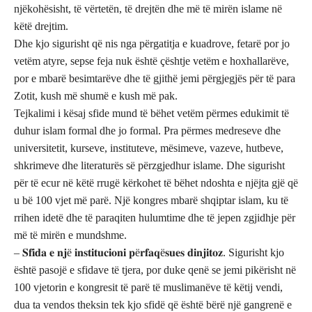
njëkohësisht, të vërtetën, të drejtën dhe më të mirën islame në
këtë drejtim.
Dhe kjo sigurisht që nis nga përgatitja e kuadrove, fetarë por jo
vetëm atyre, sepse feja nuk është çështje vetëm e hoxhallarëve,
por e mbarë besimtarëve dhe të gjithë jemi përgjegjës për të para
Zotit, kush më shumë e kush më pak.
Tejkalimi i kësaj sfide mund të bëhet vetëm përmes edukimit të
duhur islam formal dhe jo formal. Pra përmes medreseve dhe
universitetit, kurseve, instituteve, mësimeve, vazeve, hutbeve,
shkrimeve dhe literaturës së përzgjedhur islame. Dhe sigurisht
për të ecur në këtë rrugë kërkohet të bëhet ndoshta e njëjta gjë që
u bë 100 vjet më parë. Një kongres mbarë shqiptar islam, ku të
rrihen idetë dhe të paraqiten hulumtime dhe të jepen zgjidhje për
më të mirën e mundshme.
– 𝐒𝐟𝐢𝐝𝐚 𝐞 𝐧𝐣ë 𝐢𝐧𝐬𝐭𝐢𝐭𝐮𝐜𝐢𝐨𝐧𝐢 𝐩ë𝐫𝐟𝐚𝐪ë𝐬𝐮𝐞𝐬 𝐝𝐢𝐧𝐣𝐢𝐭𝐨𝐳. Sigurisht kjo
është pasojë e sfidave të tjera, por duke qenë se jemi pikërisht në
100 vjetorin e kongresit të parë të muslimanëve të këtij vendi,
dua ta vendos theksin tek kjo sfidë që është bërë një gangrenë e