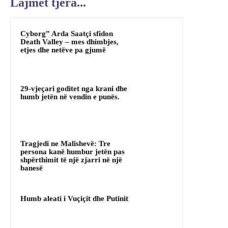
Lajmet tjera...
Cyborg” Arda Saatçi sfidon
Death Valley – mes dhimbjes,
etjes dhe netëve pa gjumë
29-vjeçari goditet nga krani dhe
humb jetën në vendin e punës.
Tragjedi ne Malishevë: Tre
persona kanë humbur jetën pas
shpërthimit të një zjarri në një
banesë
Humb aleati i Vuçiçit dhe Putinit