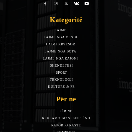
Kategoritë
LAJME
7588
LAJME NGA VENDI
5492
LAJMI KRYESOR
3153
LAJME NGA BOTA
1942
LAJME NGA RAJONI
1397
SHËNDETËSI
532
SPORT
452
TEKNOLOGJI
313
KULTURË & FE
283
Për ne
PËR NE
REKLAMO BIZNESIN TËND
RAPORTO RASTE