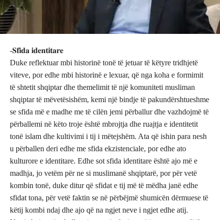
-𝐒𝐟𝐢𝐝𝐚 𝐢𝐝𝐞𝐧𝐭𝐢𝐭𝐚𝐫𝐞
Duke reflektuar mbi historinë tonë të jetuar të këtyre tridhjetë
viteve, por edhe mbi historinë e lexuar, që nga koha e formimit
të shtetit shqiptar dhe themelimit të një komuniteti musliman
shqiptar të mëvetësishëm, kemi një bindje të pakundërshtueshme
se sfida më e madhe me të cilën jemi përballur dhe vazhdojmë të
përballemi në këto troje është mbrojtja dhe ruajtja e identitetit
tonë islam dhe kultivimi i tij i mëtejshëm. Ata që ishin para nesh
u përballen deri edhe me sfida ekzistenciale, por edhe ato
kulturore e identitare. Edhe sot sfida identitare është ajo më e
madhja, jo vetëm për ne si muslimanë shqiptarë, por për vetë
kombin tonë, duke ditur që sfidat e tij më të mëdha janë edhe
sfidat tona, për vetë faktin se në përbëjmë shumicën dërmuese të
këtij kombi ndaj dhe ajo që na ngjet neve i ngjet edhe atij.