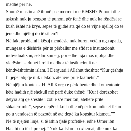
madhe për ne.
Shumë muslimanë thonë pse merreni me KMSH? Punoni dhe
askush nuk ju pengon të punoni për fenë dhe nuk ka rëndësi se
kush është në krye, sepse të gjithë ata që do të vijnë njëlloj do të
jenë dhe njëlloj do të sillen?!
Në fakt problemi i kësaj mendësie nuk buron vetëm nga apatia,
mungesa e dëshirës për tu përballur me sfidat e institucionit,
individualizmi, sektarizmi etj, por edhe nga mos njohja dhe
vlerësimi si duhet i rolit madhor të institucionit në
këndvështrimin islam. I Dërguari i Allahut thoshte: “Kur çështja
t’i jepet atij që nuk i takon, atëherë prite kiametin.”
Në njëjtin kontekst H. Ali Korça e përkthente dhe komentonte
këtë hadith një shekull më parë duke thënë: “Kur i dorëzohet
detyra atij që s’është i zoti e s’e meriton, atëherë prite
shkatërrimin”, sepse nëpër shkolla dhe nëpër komunitetet fetare
po u vendosën të pazotët në atë degë ka kopsitur kiameti.””
Në të njëjtën linjë, si të ishin fjalë profetike, edhe Umer ibn
Hatabi do të shprehej: “Nuk ka Islam pa xhemat, dhe nuk ka