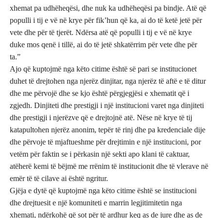
xhemat pa udhëheqësi, dhe nuk ka udhëheqësi pa bindje. Atë që
populli i tij e vë në krye për fik’hun që ka, ai do të ketë jetë për
vete dhe për të tjerët. Ndërsa atë që populli i tij e vë në krye
duke mos qenë i tillë, ai do të jetë shkatërrim për vete dhe për
ta.”
Ajo që kuptojmë nga këto citime është së pari se institucionet
duhet të drejtohen nga njerëz dinjitar, nga njerëz të aftë e të ditur
dhe me përvojë dhe se kjo është përgjegjësi e xhematit që i
zgjedh. Dinjiteti dhe prestigji i një institucioni varet nga dinjiteti
dhe prestigji i njerëzve që e drejtojnë atë. Nëse në krye të tij
katapultohen njerëz anonim, tepër të rinj dhe pa kredenciale dije
dhe përvoje të mjaftueshme për drejtimin e një institucioni, por
vetëm për faktin se i përkasin një sekti apo klani të caktuar,
atëherë kemi të bëjmë me rrënim të institucionit dhe të vlerave në
emër të të cilave ai është ngritur.
Gjëja e dytë që kuptojmë nga këto citime është se institucioni
dhe drejtuesit e një komuniteti e marrin legjitimitetin nga
xhemati, ndërkohë që sot për të ardhur keq as de jure dhe as de