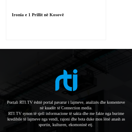
Ironia e 1 Prillit në Kosovë
Portali RTI.TV është portal pavarur i lajmeve, analizës dhe komenteve
në kuadër të Connection media.
RTI.TV synon të sjell informacione të sakta dhe me fakte nga burime
kredibile të lajmeve nga vendi, rajoni dhe bota duke mos lënë anash as
sportin, kulturen, ekomoninë etj.