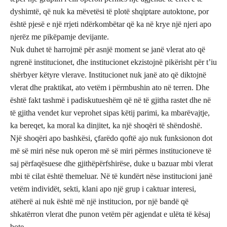
dyshimtë, që nuk ka mëvetësi të plotë shqiptare autoktone, por
është pjesë e një rrjeti ndërkombëtar që ka në krye një njeri apo
njerëz me pikëpamje devijante.
Nuk duhet të harrojmë për asnjë moment se janë vlerat ato që
ngrenë institucionet, dhe institucionet ekzistojnë pikërisht për t’iu
shërbyer këtyre vlerave. Institucionet nuk janë ato që diktojnë
vlerat dhe praktikat, ato vetëm i përmbushin ato në terren. Dhe
është fakt tashmë i padiskutueshëm që në të gjitha rastet dhe në
të gjitha vendet kur veprohet sipas këtij parimi, ka mbarëvajtje,
ka bereqet, ka moral ka dinjitet, ka një shoqëri të shëndoshë.
Një shoqëri apo bashkësi, çfarëdo qoftë ajo nuk funksionon dot
më së miri nëse nuk operon më së miri përmes institucioneve të
saj përfaqësuese dhe gjithëpërfshirëse, duke u bazuar mbi vlerat
mbi të cilat është themeluar. Në të kundërt nëse institucioni janë
vetëm individët, sekti, klani apo një grup i caktuar interesi,
atëherë ai nuk është më një institucion, por një bandë që
shkatërron vlerat dhe punon vetëm për agjendat e ulëta të kësaj
bote.