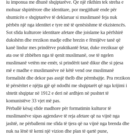
iu imponua me dhunë shqiptarëve. Qe një rikthim tek streha e
mohuar shpirtërore dhe identitare, por megjithatë ende për
shumicën e shqiptarëve të deklaruar si muslimanë feja nuk
përbën një nga identitet e tyre më të qenësishme të ekzistencës.
Sot sfida kulturore identitare afetare dhe joislame ka përfshirë
dukshëm dhe rrezikon madje edhe brezin e fëmijëve tanë që
kanë lindur mes prindërve praktikantë fetar, duke rrezikuar që
ata ose të zhbëhen nga të qenit muslimanë, ose të ngelen
muslimanë vetëm me emër, si prindërit tanë dikur dhe si pjesa
më e madhe e muslimanëve në këtë vend ose muslimanë
formalisht dhe dekor pas asnjë thelb dhe përmbajtje. Pra rrezikon
të përsëritet e njëjta gjë që ndodhi me shqiptarët që nga krijimi i
shtetit shqiptar në 1912 e deri në ardhjen në pushtet të
komunistëve 33 vjet më pas.
Përballë kësaj sfide madhore për formatimin kulturor të
muslimanëve sipas agjendave të reja afetare që na vijnë nga
jashtë, ne përballemi me sfida të tjera që na vijnë nga brenda dhe
nuk na lënë të kemi një vizion dhe plan të qartë pune,