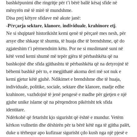
bashkëpunimi dhe ringritje për t’i bërë ballë kësaj sfide në
mënyrën më të mirë të mundshme.
Disa prej këtyre sfidave më akute janë:
-𝐏ë𝐫ç𝐚𝐫𝐣𝐚 𝐬𝐞𝐤𝐭𝐚𝐫𝐞, 𝐤𝐥𝐚𝐧𝐨𝐫𝐞, 𝐢𝐧𝐝𝐢𝐯𝐢𝐝𝐮𝐚𝐥𝐞, 𝐤𝐫𝐚𝐡𝐢𝐧𝐨𝐫𝐞 𝐞𝐭𝐣.
Ne si shqiptarë historikisht kemi qenë të përçarë mes nesh, për
arsye dhe shkaqe të shumta, të huaja dhe të brendshme, që do
zgjateshim t’i përmendnim këtu. Por ne si muslimanë suni në
këtë vend kemi shumë më tepër gjëra të përbashkëta që na
bashkojnë dhe sfida gjithashtu të përbashkëta që na detyrojnë të
bëhemi bashkë për to, e megjithatë akoma deri më sot nuk e
kemi gjetur këtë gjuhë. Ndikimet e brendshme dhe të huaja,
individuale, politike, sociale, sektare dhe klanore, madje edhe
krahinore, vazhdojnë të jenë pengesë e madhe për gjetjen e një
gjuhe unike islame që na përqendron pikërisht tek sfida
identitare.
Ndërkohë që fetarisht kjo sigurisht që është e mundur. Vetëm
kërkon vullnetin dhe dëshirën për ta bërë këtë nga të gjitha palët,
duke u tërhequr apo kufizuar sigurisht çdo kush nga një pjesë e