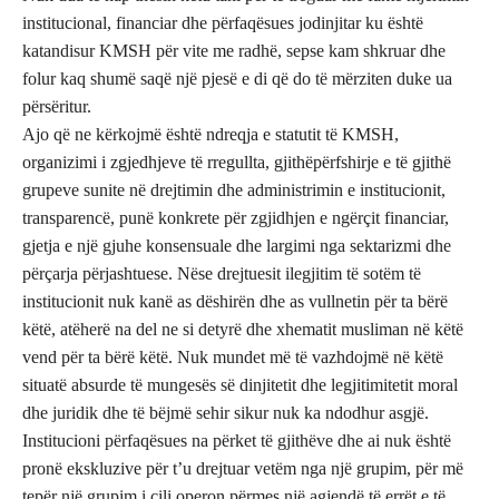
institucional, financiar dhe përfaqësues jodinjitar ku është
katandisur KMSH për vite me radhë, sepse kam shkruar dhe
folur kaq shumë saqë një pjesë e di që do të mërziten duke ua
përsëritur.
Ajo që ne kërkojmë është ndreqja e statutit të KMSH,
organizimi i zgjedhjeve të rregullta, gjithëpërfshirje e të gjithë
grupeve sunite në drejtimin dhe administrimin e institucionit,
transparencë, punë konkrete për zgjidhjen e ngërçit financiar,
gjetja e një gjuhe konsensuale dhe largimi nga sektarizmi dhe
përçarja përjashtuese. Nëse drejtuesit ilegjitim të sotëm të
institucionit nuk kanë as dëshirën dhe as vullnetin për ta bërë
këtë, atëherë na del ne si detyrë dhe xhematit musliman në këtë
vend për ta bërë këtë. Nuk mundet më të vazhdojmë në këtë
situatë absurde të mungesës së dinjitetit dhe legjitimitetit moral
dhe juridik dhe të bëjmë sehir sikur nuk ka ndodhur asgjë.
Institucioni përfaqësues na përket të gjithëve dhe ai nuk është
pronë ekskluzive për t’u drejtuar vetëm nga një grupim, për më
tepër një grupim i cili operon përmes një agjendë të errët e të