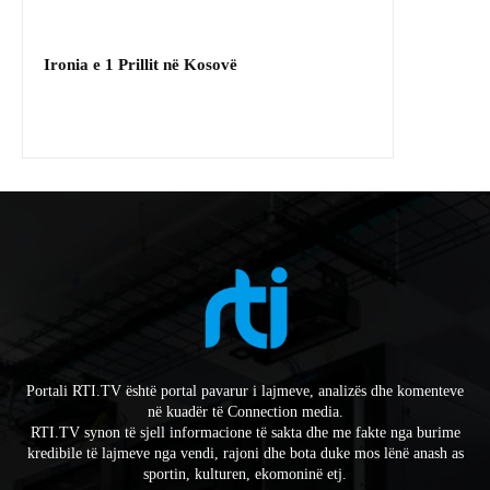
Ironia e 1 Prillit në Kosovë
Portali RTI.TV është portal pavarur i lajmeve, analizës dhe komenteve
në kuadër të Connection media.
RTI.TV synon të sjell informacione të sakta dhe me fakte nga burime
kredibile të lajmeve nga vendi, rajoni dhe bota duke mos lënë anash as
sportin, kulturen, ekomoninë etj.