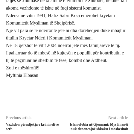
faljes së xhumasë në xhaminë e Plumbit në Shkodër, në ditët kur
akoma vazhdonte të ishte në fuqi sistemi komunist.
Ndërsa në vitin 1991, Hafiz Sabri Koçi emërohet kryetar i
Komunitetit Mysliman të Shqipërisë.
Një vit para se të ndërronte jetë ai dha dorëheqjen duke mbajtur
titullin Kryetar Nderi i Komunitetit Mysliman.
Në 18 qershor të vitit 2004 ndërroi jetë mes familjarëve të tij.
I paharruar do të mbesë në kujtesën e popullit për kontributin e
tij të paçmuar në shërbim të fesë, kombit dhe Atdheut.
Zoti e mëshiroftë!
Myftinia Elbasan
Previous article
Next article
Vazhdon përndjekja e kriminelëve
Islamofobia në Gjermani: Myslimanët
serb
nuk denoncojnë shkaku i mosbesimit