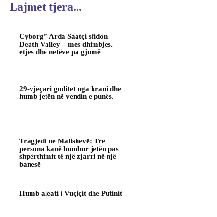
Lajmet tjera...
Cyborg” Arda Saatçi sfidon
Death Valley – mes dhimbjes,
etjes dhe netëve pa gjumë
29-vjeçari goditet nga krani dhe
humb jetën në vendin e punës.
Tragjedi ne Malishevë: Tre
persona kanë humbur jetën pas
shpërthimit të një zjarri në një
banesë
Humb aleati i Vuçiçit dhe Putinit