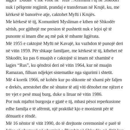
nuk i pëlqente regjimit, prandaj e transferuan në Krujë, ku, me
kërkesë të banorëve atje, caktohet Myfti i Krujës.
Me kërkesë të tij, Komuniteti Mysliman e kthen në Shkodër
sërish, por gjithnjë me presion të pushtetit nuk e lejoi që të
punonte si imam dhe aq më pak të mbante ligjërata.
Më 1955 e caktojnë Myfti në Kavajë, ku vazhdon të punojë deri
në vitin 1959. Për shkaqe familjare, me kërkesë të tij, kthehet në
Shkodër, ku pas 6 muajsh e caktojnë si imam në xhaminë e
lagjes “Rus”, ku qëndroi deri në vitin 1964, kur në muajin
Ramazan, filluan ndjekjet sistematike nga sigurimi i shtetit.
Më 4 korrik 1966, në kohën kur po shkonte në xhami për faljen
e drekës, arrestohet dhe në shtator të atij viti dënohet me njëzet e
tre vjet e pesë muaj burg, duke u liruar në vitin 1986.
Por nuk mjaftoi burgosja e gjatë e tij, mbasi pësoi reperkusione
edhe familja e të afërmit, një praktikë kjo e monizmit për të
dënuarit e rëndë.
Më 16 nëntor të vitit 1990, do të drejtonte ceremoninë e parë të