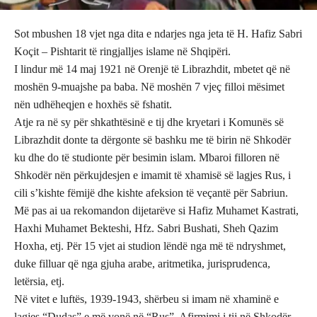
Sot mbushen 18 vjet nga dita e ndarjes nga jeta të H. Hafiz Sabri
Koçit – Pishtarit të ringjalljes islame në Shqipëri.
I lindur më 14 maj 1921 në Orenjë të Librazhdit, mbetet që në
moshën 9-muajshe pa baba. Në moshën 7 vjeç filloi mësimet
nën udhëheqjen e hoxhës së fshatit.
Atje ra në sy për shkathtësinë e tij dhe kryetari i Komunës së
Librazhdit donte ta dërgonte së bashku me të birin në Shkodër
ku dhe do të studionte për besimin islam. Mbaroi filloren në
Shkodër nën përkujdesjen e imamit të xhamisë së lagjes Rus, i
cili s’kishte fëmijë dhe kishte afeksion të veçantë për Sabriun.
Më pas ai ua rekomandon dijetarëve si Hafiz Muhamet Kastrati,
Haxhi Muhamet Bekteshi, Hfz. Sabri Bushati, Sheh Qazim
Hoxha, etj. Për 15 vjet ai studion lëndë nga më të ndryshmet,
duke filluar që nga gjuha arabe, aritmetika, jurisprudenca,
letërsia, etj.
Në vitet e luftës, 1939-1943, shërbeu si imam në xhaminë e
lagjes “Dudas” e më vonë në “Rus”. Afirmimi i tij në Shkodër