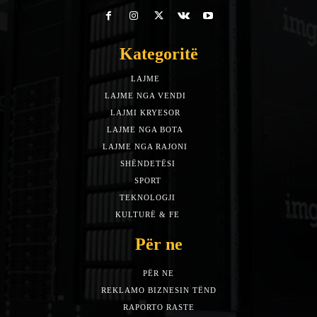
Kategoritë
LAJME
7588
LAJME NGA VENDI
5492
LAJMI KRYESOR
3153
LAJME NGA BOTA
1942
LAJME NGA RAJONI
1397
SHËNDETËSI
532
SPORT
452
TEKNOLOGJI
313
KULTURË & FE
283
Për ne
PËR NE
REKLAMO BIZNESIN TËND
RAPORTO RASTE