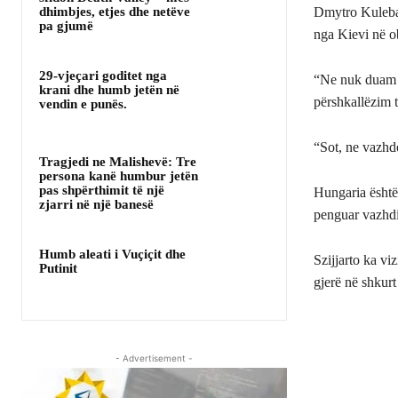
dhimbjes, etjes dhe netëve
Dmytro Kuleba 
pa gjumë
nga Kievi në o
29-vjeçari goditet nga
“Ne nuk duam 
krani dhe humb jetën në
përshkallëzim të
vendin e punës.
“Sot, ne vazhdo
Tragjedi ne Malishevë: Tre
persona kanë humbur jetën
pas shpërthimit të një
Hungaria është
zjarri në një banesë
penguar vazhdi
Humb aleati i Vuçiçit dhe
Szijjarto ka vi
Putinit
gjerë në shkur
- Advertisement -
Share