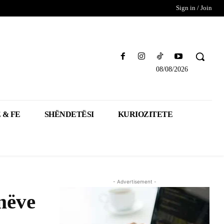
Sign in / Join
08/08/2026
 & FE
SHËNDETËSI
KURIOZITETE
- Advertisement -
mëve