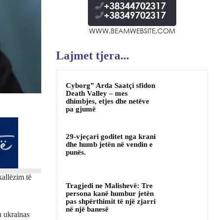
Lajmet tjera...
Cyborg” Arda Saatçi sfidon
Death Valley – mes
dhimbjes, etjes dhe netëve
pa gjumë
29-vjeçari goditet nga krani
dhe humb jetën në vendin e
punës.
allëzim të
Tragjedi ne Malishevë: Tre
persona kanë humbur jetën
pas shpërthimit të një zjarri
në një banesë
u ukrainas