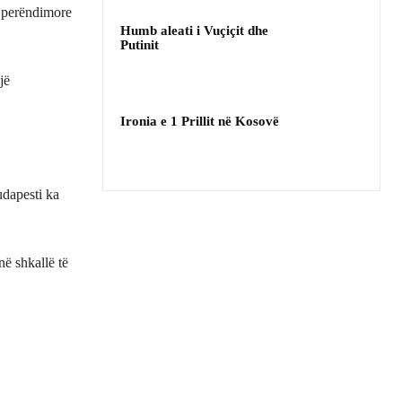
e perëndimore
Humb aleati i Vuçiçit dhe
Putinit
jë
Ironia e 1 Prillit në Kosovë
udapesti ka
në shkallë të