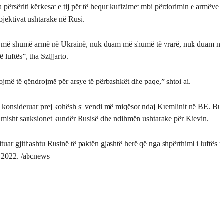
përsëriti kërkesat e tij për të hequr kufizimet mbi përdorimin e armëv
bjektivat ushtarake në Rusi.
më shumë armë në Ukrainë, nuk duam më shumë të vrarë, nuk duam n
 luftës”, tha Szijjarto.
jmë të qëndrojmë për arsye të përbashkët dhe paqe,” shtoi ai.
 konsideruar prej kohësh si vendi më miqësor ndaj Kremlinit në BE. B
misht sanksionet kundër Rusisë dhe ndihmën ushtarake për Kievin.
zituar gjithashtu Rusinë të paktën gjashtë herë që nga shpërthimi i luftës 
t 2022. /abcnews