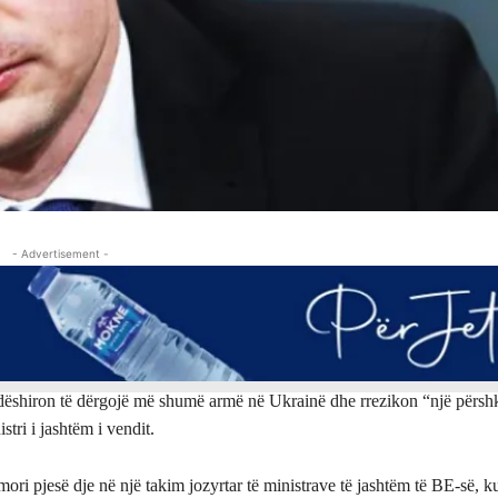
- Advertisement -
ëshiron të dërgojë më shumë armë në Ukrainë dhe rrezikon “një përshk
istri i jashtëm i vendit.
 mori pjesë dje në një takim jozyrtar të ministrave të jashtëm të BE-së, k