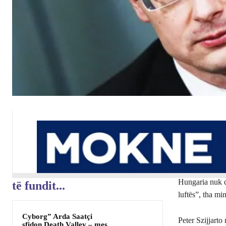
Hungaria nuk d
të fundit...
luftës”, tha min
Cyborg” Arda Saatçi
Peter Szijjarto
sfidon Death Valley – mes