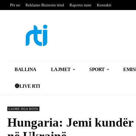
Për ne
Reklamo Biznesin tënd
Raporto raste
Kontakti
BALLINA
LAJMET
SPORT
EMIS
🔴LIVE RTI
LAJME NGA BOTA
Hungaria: Jemi kundër 