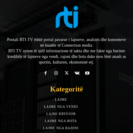
Portali RTI.TV është portal pavarur i lajmeve, analizës dhe komenteve
në kuadër të Connection media.
RTI.TV synon të sjell informacione të sakta dhe me fakte nga burime
kredibile të lajmeve nga vendi, rajoni dhe bota duke mos lënë anash as
sportin, kulturen, ekomoninë etj.
Kategoritë
LAJME
7588
LAJME NGA VENDI
5492
LAJMI KRYESOR
3153
LAJME NGA BOTA
1942
LAJME NGA RAJONI
1397