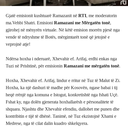
Gjatë emisionit kushtuarë Ramazanit në
RTI
, me moderatorin
ma.Vehbi Shatri. Emisioni
Ramazani me Mërgatën tonë
,
gjirohej në mënyrën virtuale. Në këtë emision morrën pjesë nga
vende të ndryshme të Botës, mërgimtarët tonë që jetojnë e
veprojnë atje!
Ndërsa hoxha i nderuarë, Xhevahir ef. Arifaj, erdhi enkas nga
Tuzi në Prishtinë, për emisionin
Ramazani me mërgatën tonë
.
Hoxha, Xhevahir ef. Arifaj, lindur e rritur në Tuz të Malut të Zi.
Hoxha, ka një dashuri të madhe për Kosovën, ngase babai i tij
heqë rrënjë nga komuna e Istogut, konkretishtë nga fshati Uçë.
Fshat ky, nga dolën gjenerata hoxhallarësh e përsonalitete të
shquara. Njashtu dhe Xhevahir efendiu, dallohet me punen dhe
kontribitin e tijë të dhënë. Tanimë, në Tuz ekzistojnë Xhami e
Medrese, nga të cilat dalin kuadro shkelqyera.