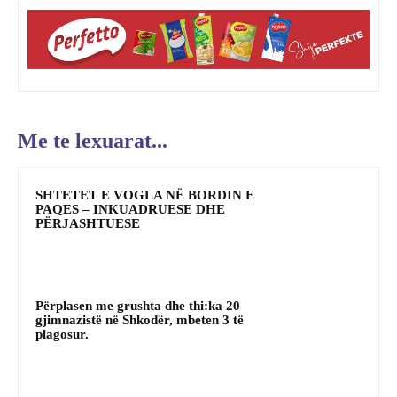
Me te lexuarat...
SHTETET E VOGLA NË BORDIN E
PAQES – INKUADRUESE DHE
PËRJASHTUESE
Përplasen me grushta dhe thi:ka 20
gjimnazistë në Shkodër, mbeten 3 të
plagosur.