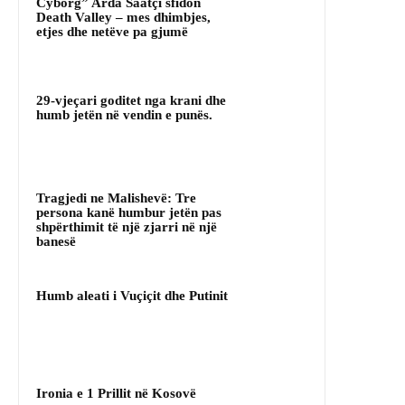
Cyborg” Arda Saatçi sfidon
Death Valley – mes dhimbjes,
etjes dhe netëve pa gjumë
29-vjeçari goditet nga krani dhe
humb jetën në vendin e punës.
Tragjedi ne Malishevë: Tre
persona kanë humbur jetën pas
shpërthimit të një zjarri në një
banesë
Humb aleati i Vuçiçit dhe Putinit
Ironia e 1 Prillit në Kosovë