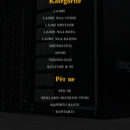
Kategoritë
LAJME
7588
LAJME NGA VENDI
5492
LAJMI KRYESOR
3153
LAJME NGA BOTA
1942
LAJME NGA RAJONI
1397
SHËNDETËSI
532
SPORT
452
TEKNOLOGJI
313
KULTURË & FE
283
Për ne
PËR NE
REKLAMO BIZNESIN TËND
RAPORTO RASTE
KONTAKTI