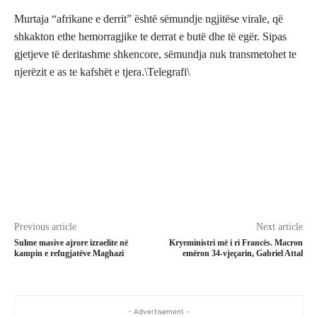
Murtaja “afrikane e derrit” është sëmundje ngjitëse virale, që
shkakton ethe hemorragjike te derrat e butë dhe të egër. Sipas
gjetjeve të deritashme shkencore, sëmundja nuk transmetohet te
njerëzit e as te kafshët e tjera.\Telegrafi\
Previous article
Next article
Sulme masive ajrore izraelite në
Kryeministri më i ri Francës. Macron
kampin e refugjatëve Maghazi
emëron 34-vjeçarin, Gabriel Attal
- Advertisement -