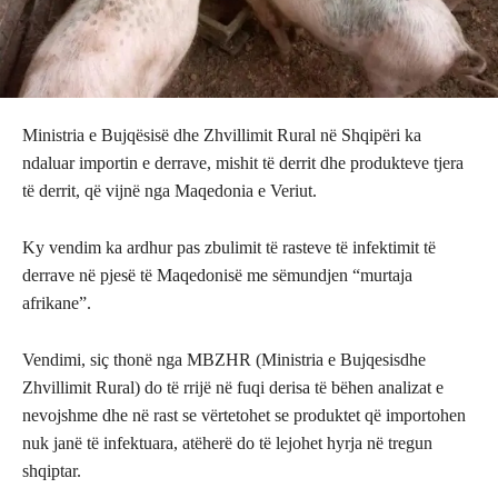
Ministria e Bujqësisë dhe Zhvillimit Rural në Shqipëri ka
ndaluar importin e derrave, mishit të derrit dhe produkteve tjera
të derrit, që vijnë nga Maqedonia e Veriut.
Ky vendim ka ardhur pas zbulimit të rasteve të infektimit të
derrave në pjesë të Maqedonisë me sëmundjen “murtaja
afrikane”.
Vendimi, siç thonë nga MBZHR (Ministria e Bujqesisdhe
Zhvillimit Rural) do të rrijë në fuqi derisa të bëhen analizat e
nevojshme dhe në rast se vërtetohet se produktet që importohen
nuk janë të infektuara, atëherë do të lejohet hyrja në tregun
shqiptar.