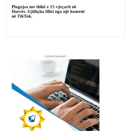
Plagojsa me thikë e 15 vjeçarit në
Durrës. Gjithçka filloi nga një koment
në TikTok.
- Advertisement -