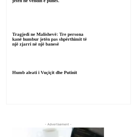
jetën në vendin e punës.
Tragjedi ne Malishevë: Tre persona
kanë humbur jetën pas shpërthimit të
një zjarri në një banesë
Humb aleati i Vuçiçit dhe Putinit
- Advertisement -