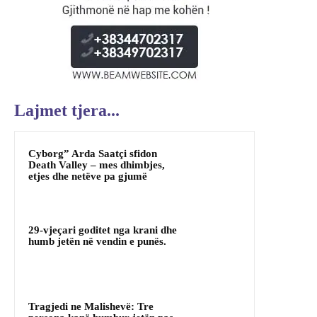
Lajmet tjera...
Cyborg” Arda Saatçi sfidon
Death Valley – mes dhimbjes,
etjes dhe netëve pa gjumë
29-vjeçari goditet nga krani dhe
humb jetën në vendin e punës.
Tragjedi ne Malishevë: Tre