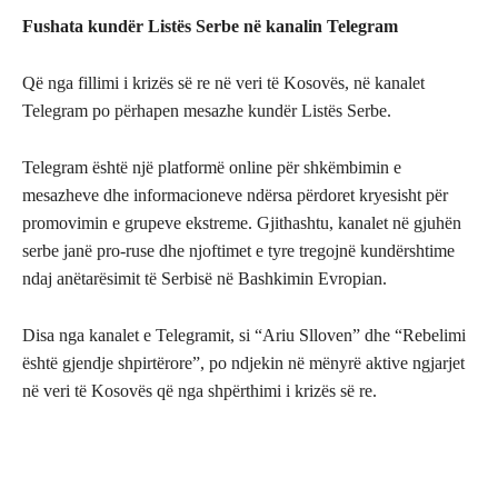
Fushata kundër Listës Serbe në kanalin Telegram
Që nga fillimi i krizës së re në veri të Kosovës, në kanalet
Telegram po përhapen mesazhe kundër Listës Serbe.
Telegram është një platformë online për shkëmbimin e
mesazheve dhe informacioneve ndërsa përdoret kryesisht për
promovimin e grupeve ekstreme. Gjithashtu, kanalet në gjuhën
serbe janë pro-ruse dhe njoftimet e tyre tregojnë kundërshtime
ndaj anëtarësimit të Serbisë në Bashkimin Evropian.
Disa nga kanalet e Telegramit, si “Ariu Slloven” dhe “Rebelimi
është gjendje shpirtërore”, po ndjekin në mënyrë aktive ngjarjet
në veri të Kosovës që nga shpërthimi i krizës së re.