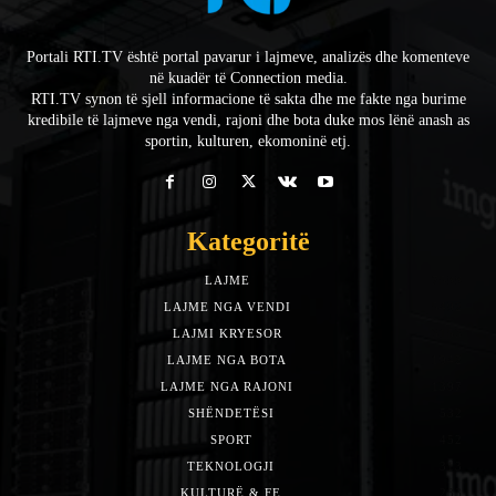
Portali RTI.TV është portal pavarur i lajmeve, analizës dhe komenteve
në kuadër të Connection media.
RTI.TV synon të sjell informacione të sakta dhe me fakte nga burime
kredibile të lajmeve nga vendi, rajoni dhe bota duke mos lënë anash as
sportin, kulturen, ekomoninë etj.
Kategoritë
LAJME
7588
LAJME NGA VENDI
5492
LAJMI KRYESOR
3153
LAJME NGA BOTA
1942
LAJME NGA RAJONI
1397
SHËNDETËSI
532
SPORT
452
TEKNOLOGJI
313
KULTURË & FE
283