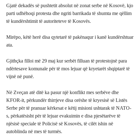
Gjatë dekadës së pushtetit absolut në zonat serbe në Kosovë, kjo
parti udhëhoqi protesta dhe ngriti barrikada të shumta me qëllim
të kundërshtimit të autoriteteve të Kosovës.
Mirëpo, këtë herë disa qytetarë të pakënaqur i kanë kundërshtuar
ata.
Gjithçka filloi më 29 maj kur serbët filluan të protestojnë para
ndërtesave komunale për të mos lejuar që kryetarët shqiptarë të
vijnë në punë.
Në Zveçan atë ditë ka pasur një konflikt mes serbëve dhe
KFOR-it, përkundër thirrjeve disa orëshe të kryesisë së Listës
Serbe për të pranuar kërkesat e këtij misioni ushtarak të NATO-
s, përkatësisht për të lejuar evakuimin e disa pjesëtarëve të
njësisë speciale të Policisë së Kosovës, të cilët ishin në
autoblinda në mes të turmës.