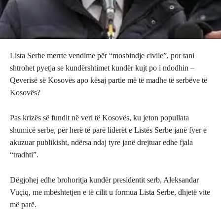
Lista Serbe merrte vendime për “mosbindje civile”, por tani
shtrohet pyetja se kundërshtimet kundër kujt po i ndodhin –
Qeverisë së Kosovës apo kësaj partie më të madhe të serbëve të
Kosovës?
Pas krizës së fundit në veri të Kosovës, ku jeton popullata
shumicë serbe, për herë të parë liderët e Listës Serbe janë fyer e
akuzuar publikisht, ndërsa ndaj tyre janë drejtuar edhe fjala
“tradhti”.
Dëgjohej edhe brohoritja kundër presidentit serb, Aleksandar
Vuçiq, me mbështetjen e të cilit u formua Lista Serbe, dhjetë vite
më parë.