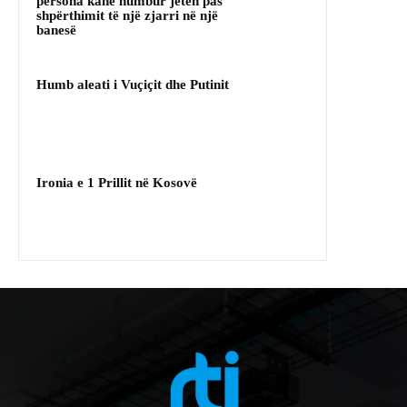
persona kanë humbur jetën pas
shpërthimit të një zjarri në një
banesë
Humb aleati i Vuçiçit dhe Putinit
Ironia e 1 Prillit në Kosovë