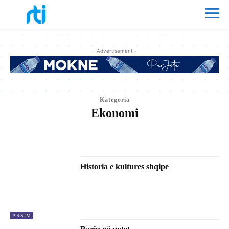
- Advertisement -
Kategoria
Ekonomi
ARSIM
EKONOMI
EMISIONE
KULTURË & FE
KURIOZITETE
LAJME
LAJMI KRYESOR
OPINIONE
SHËNDETËSI
SPORT
TEKNOLOGJI
ZGJEDHJETE 2025
Historia e kultures shqipe
ARSIM