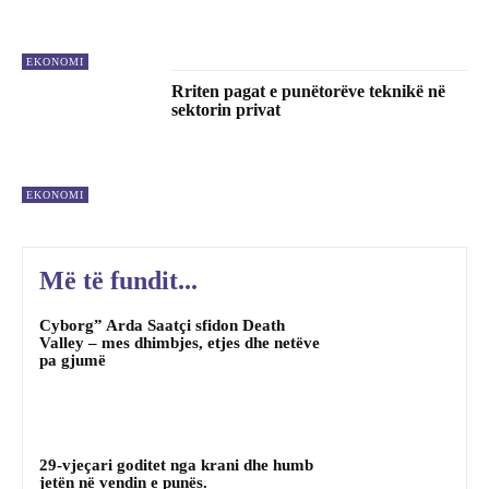
EKONOMI
Rriten pagat e punëtorëve teknikë në
sektorin privat
EKONOMI
Më të fundit...
Cyborg” Arda Saatçi sfidon Death
Valley – mes dhimbjes, etjes dhe netëve
pa gjumë
29-vjeçari goditet nga krani dhe humb
jetën në vendin e punës.