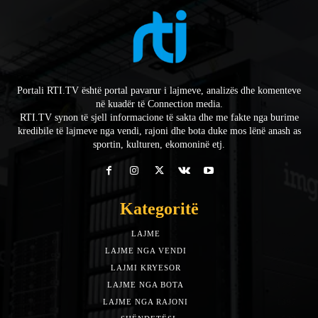
Portali RTI.TV është portal pavarur i lajmeve, analizës dhe komenteve
në kuadër të Connection media.
RTI.TV synon të sjell informacione të sakta dhe me fakte nga burime
kredibile të lajmeve nga vendi, rajoni dhe bota duke mos lënë anash as
sportin, kulturen, ekomoninë etj.
Kategoritë
LAJME
7588
LAJME NGA VENDI
5492
LAJMI KRYESOR
3153
LAJME NGA BOTA
1942
LAJME NGA RAJONI
1397