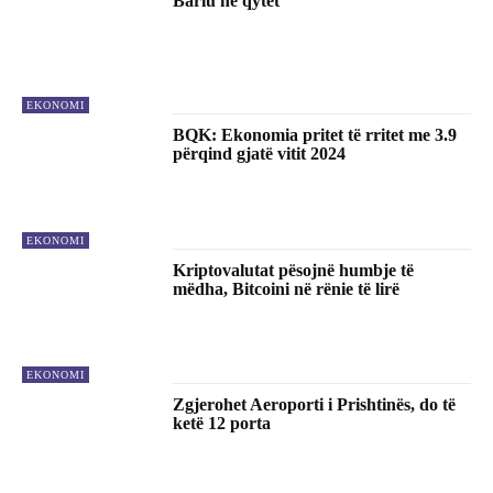
Bariu në qytet
EKONOMI
BQK: Ekonomia pritet të rritet me 3.9
përqind gjatë vitit 2024
EKONOMI
Kriptovalutat pësojnë humbje të
mëdha, Bitcoini në rënie të lirë
EKONOMI
Zgjerohet Aeroporti i Prishtinës, do të
ketë 12 porta