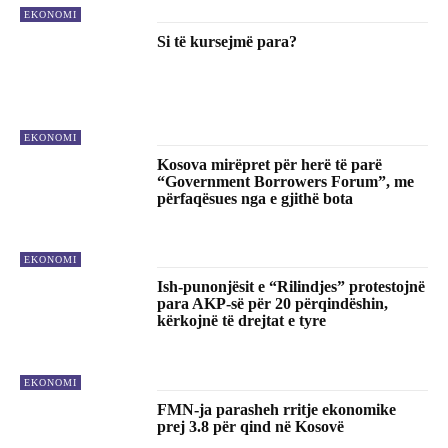
EKONOMI
Si të kursejmë para?
EKONOMI
Kosova mirëpret për herë të parë
“Government Borrowers Forum”, me
përfaqësues nga e gjithë bota
EKONOMI
Ish-punonjësit e “Rilindjes” protestojnë
para AKP-së për 20 përqindëshin,
kërkojnë të drejtat e tyre
EKONOMI
FMN-ja parasheh rritje ekonomike
prej 3.8 për qind në Kosovë